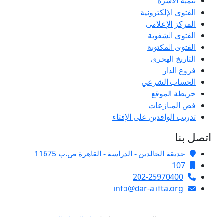
تنمية الأسرة
الفتوى الإلكترونية
المركز الإعلامى
الفتوى الشفوية
الفتوى المكتوبة
التاريخ الهجري
فروع الدار
الحساب الشرعي
خريطة الموقع
فض المنازعات
تدريب الوافدين على الإفتاء
اتصل بنا
حديقة الخالدين - الدراسة - القاهرة ص.ب 11675
107
202-25970400
info@dar-alifta.org