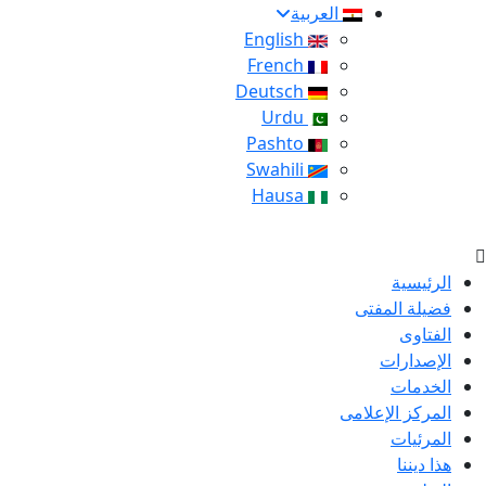
العربية
English
French
Deutsch
Urdu
Pashto
Swahili
Hausa
الرئيسية
فضيلة المفتى
الفتاوى
الإصدارات
الخدمات
المركز الإعلامى
المرئيات
هذا ديننا