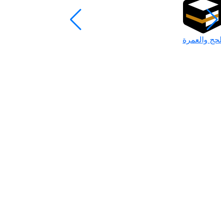
لحج والعمرة
رمضان