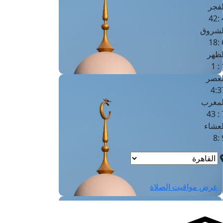
لفجر
4
لشروق
6
لظهر
1
لعصر
4:3
لمغرب
7 
لعشاء
9
عرض مواقيت الصلاة