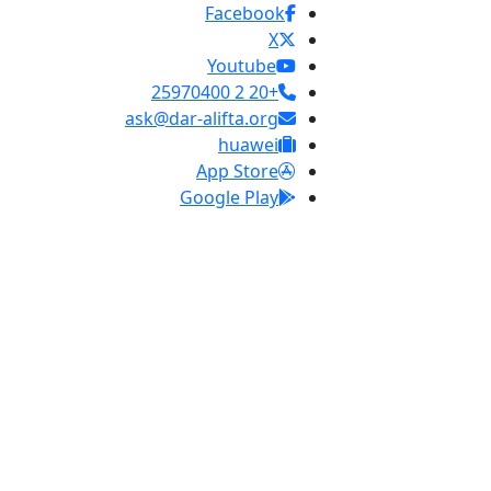
Facebook
X
Youtube
+20 2 25970400
ask@dar-alifta.org
huawei
App Store
Google Play