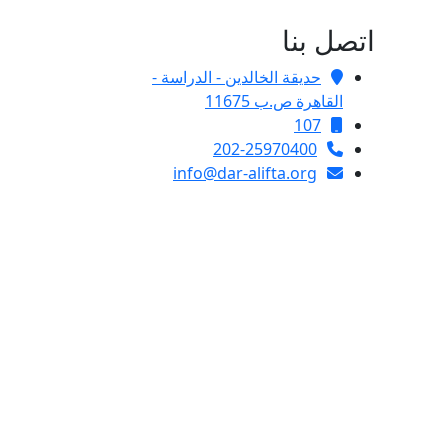
اتصل بنا
حديقة الخالدين - الدراسة -
القاهرة ص.ب 11675
107
202-25970400
info@dar-alifta.org