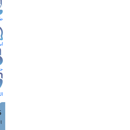
طل
اس
حج
ال
م
الق