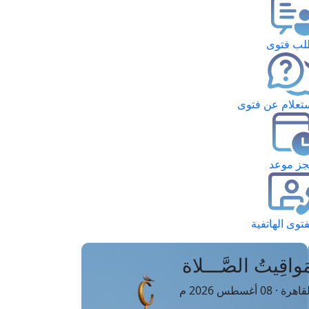
ب فتوى
تعلام عن فتوى
ز موعد
فتوى الهاتفية
َواقِيتُ الصَّـــلاة
اهرة · 08 أغسطس 2026 م