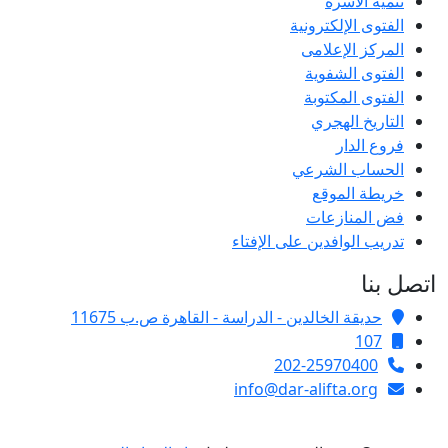
تنمية الأسرة
الفتوى الإلكترونية
المركز الإعلامى
الفتوى الشفوية
الفتوى المكتوبة
التاريخ الهجري
فروع الدار
الحساب الشرعي
خريطة الموقع
فض المنازعات
تدريب الوافدين على الإفتاء
اتصل بنا
حديقة الخالدين - الدراسة - القاهرة ص.ب 11675
107
202-25970400
info@dar-alifta.org