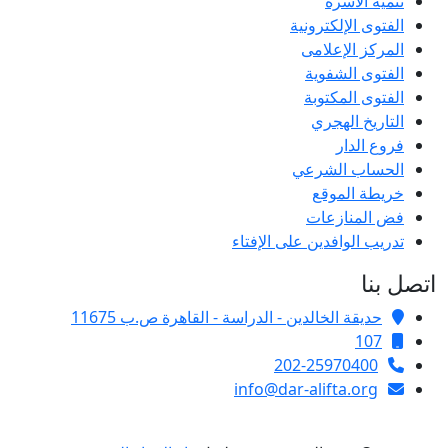
تنمية الأسرة
الفتوى الإلكترونية
المركز الإعلامى
الفتوى الشفوية
الفتوى المكتوبة
التاريخ الهجري
فروع الدار
الحساب الشرعي
خريطة الموقع
فض المنازعات
تدريب الوافدين على الإفتاء
اتصل بنا
حديقة الخالدين - الدراسة - القاهرة ص.ب 11675
107
202-25970400
info@dar-alifta.org