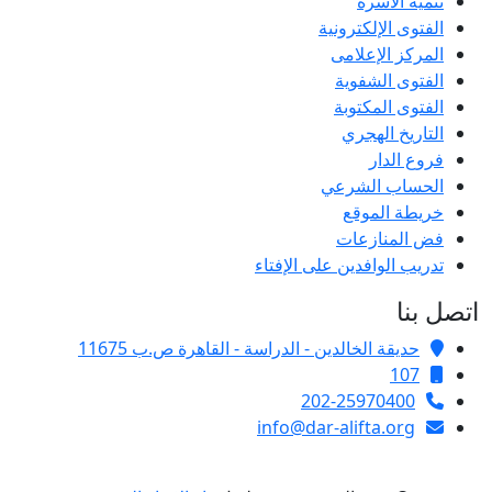
تنمية الأسرة
الفتوى الإلكترونية
المركز الإعلامى
الفتوى الشفوية
الفتوى المكتوبة
التاريخ الهجري
فروع الدار
الحساب الشرعي
خريطة الموقع
فض المنازعات
تدريب الوافدين على الإفتاء
اتصل بنا
حديقة الخالدين - الدراسة - القاهرة ص.ب 11675
107
202-25970400
info@dar-alifta.org