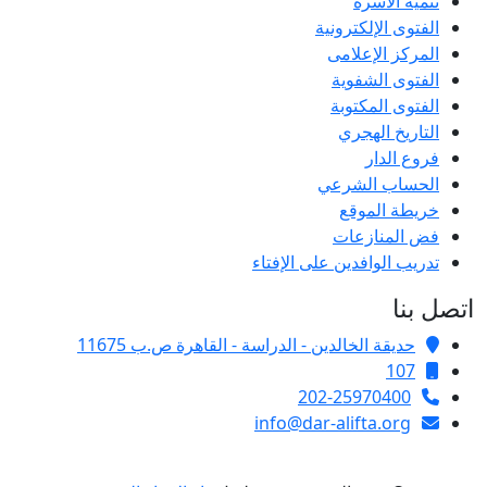
تنمية الأسرة
الفتوى الإلكترونية
المركز الإعلامى
الفتوى الشفوية
الفتوى المكتوبة
التاريخ الهجري
فروع الدار
الحساب الشرعي
خريطة الموقع
فض المنازعات
تدريب الوافدين على الإفتاء
اتصل بنا
حديقة الخالدين - الدراسة - القاهرة ص.ب 11675
107
202-25970400
info@dar-alifta.org