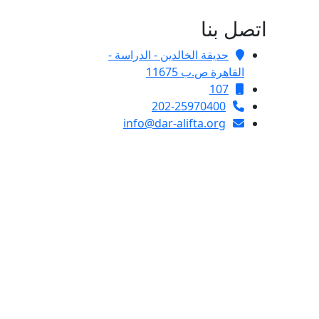
اتصل بنا
حديقة الخالدين - الدراسة -
القاهرة ص.ب 11675
107
202-25970400
info@dar-alifta.org