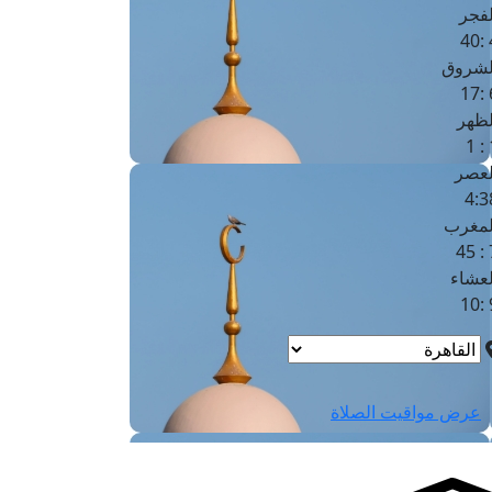
لفجر
4
لشروق
6
لظهر
1
لعصر
4:3
لمغرب
7 
لعشاء
9
عرض مواقيت الصلاة