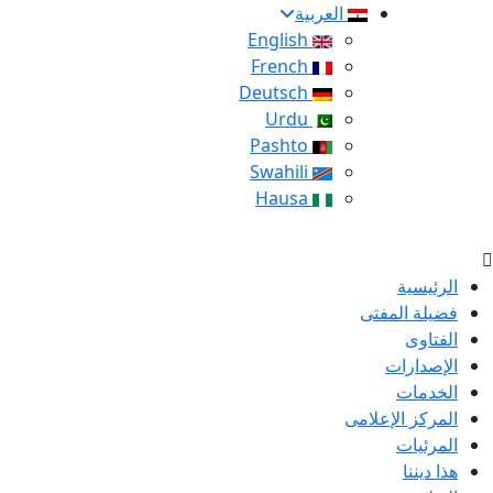
العربية
English
French
Deutsch
Urdu
Pashto
Swahili
Hausa
الرئيسية
فضيلة المفتى
الفتاوى
الإصدارات
الخدمات
المركز الإعلامى
المرئيات
هذا ديننا