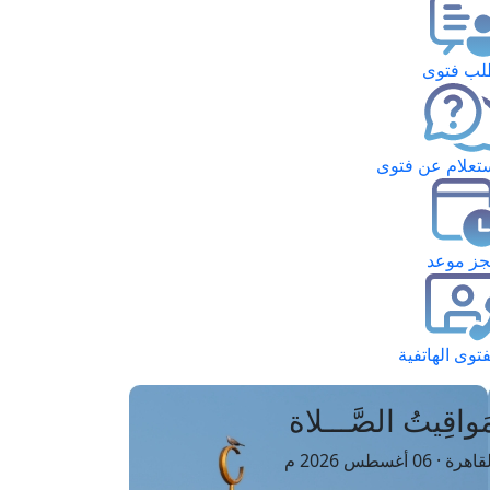
ب فتوى
تعلام عن فتوى
ز موعد
فتوى الهاتفية
َواقِيتُ الصَّـــلاة
اهرة · 06 أغسطس 2026 م