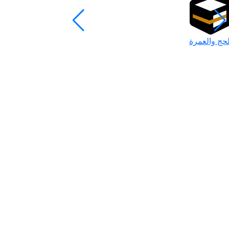
لحج والعمرة
رمضان