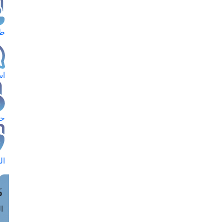
طل
اس
حج
ال
م
الق