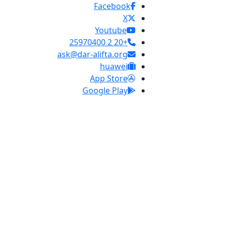
Facebook
X
Youtube
+20 2 25970400
ask@dar-alifta.org
huawei
App Store
Google Play