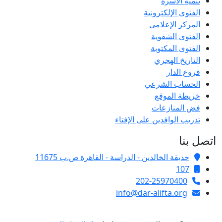
تنمية الأسرة
الفتوى الإلكترونية
المركز الإعلامى
الفتوى الشفوية
الفتوى المكتوبة
التاريخ الهجري
فروع الدار
الحساب الشرعي
خريطة الموقع
فض المنازعات
تدريب الوافدين على الإفتاء
اتصل بنا
حديقة الخالدين - الدراسة - القاهرة ص.ب 11675
107
202-25970400
info@dar-alifta.org