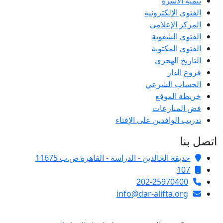
تنمية الأسرة
الفتوى الإلكترونية
المركز الإعلامى
الفتوى الشفوية
الفتوى المكتوبة
التاريخ الهجري
فروع الدار
الحساب الشرعي
خريطة الموقع
فض المنازعات
تدريب الوافدين على الإفتاء
اتصل بنا
حديقة الخالدين - الدراسة - القاهرة ص.ب 11675
107
202-25970400
info@dar-alifta.org