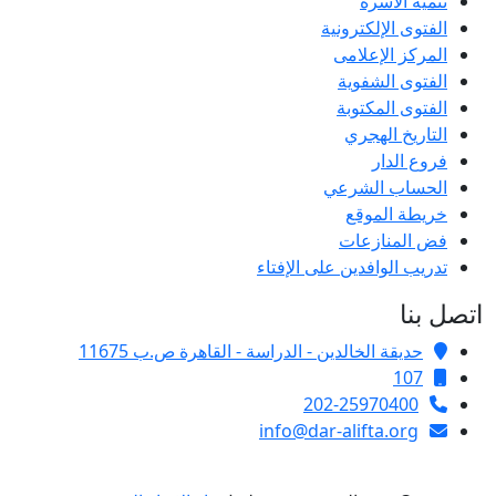
تنمية الأسرة
الفتوى الإلكترونية
المركز الإعلامى
الفتوى الشفوية
الفتوى المكتوبة
التاريخ الهجري
فروع الدار
الحساب الشرعي
خريطة الموقع
فض المنازعات
تدريب الوافدين على الإفتاء
اتصل بنا
حديقة الخالدين - الدراسة - القاهرة ص.ب 11675
107
202-25970400
info@dar-alifta.org