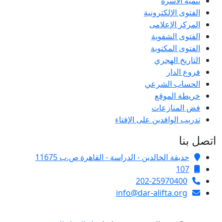
تنمية الأسرة
الفتوى الإلكترونية
المركز الإعلامى
الفتوى الشفوية
الفتوى المكتوبة
التاريخ الهجري
فروع الدار
الحساب الشرعي
خريطة الموقع
فض المنازعات
تدريب الوافدين على الإفتاء
اتصل بنا
حديقة الخالدين - الدراسة - القاهرة ص.ب 11675
107
202-25970400
info@dar-alifta.org