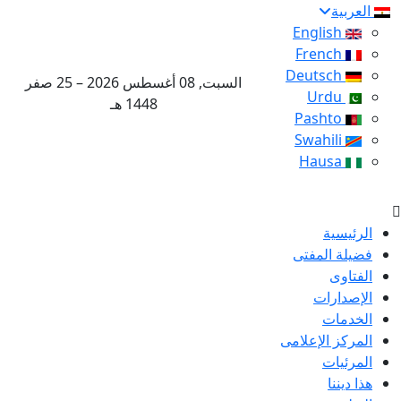
العربية
English
French
Deutsch
السبت, 08 أغسطس 2026 – 25 صفر
Urdu
1448 هـ
Pashto
Swahili
Hausa
الرئيسية
فضيلة المفتى
الفتاوى
الإصدارات
الخدمات
المركز الإعلامى
المرئيات
هذا ديننا