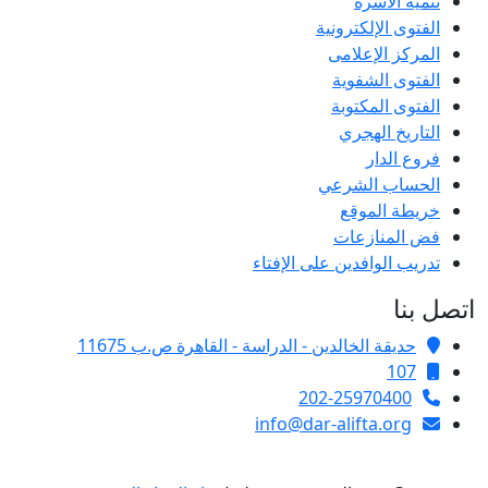
تنمية الأسرة
الفتوى الإلكترونية
المركز الإعلامى
الفتوى الشفوية
الفتوى المكتوبة
التاريخ الهجري
فروع الدار
الحساب الشرعي
خريطة الموقع
فض المنازعات
تدريب الوافدين على الإفتاء
اتصل بنا
حديقة الخالدين - الدراسة - القاهرة ص.ب 11675
107
202-25970400
info@dar-alifta.org