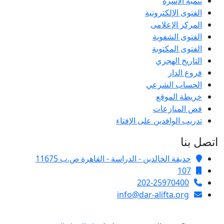
تنمية الأسرة
الفتوى الإلكترونية
المركز الإعلامى
الفتوى الشفوية
الفتوى المكتوبة
التاريخ الهجري
فروع الدار
الحساب الشرعي
خريطة الموقع
فض المنازعات
تدريب الوافدين على الإفتاء
اتصل بنا
حديقة الخالدين - الدراسة - القاهرة ص.ب 11675
107
202-25970400
info@dar-alifta.org