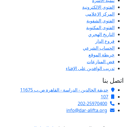
تنمية الأسرة
الفتوى الإلكترونية
المركز الإعلامى
الفتوى الشفوية
الفتوى المكتوبة
التاريخ الهجري
فروع الدار
الحساب الشرعي
خريطة الموقع
فض المنازعات
تدريب الوافدين على الإفتاء
اتصل بنا
حديقة الخالدين - الدراسة - القاهرة ص.ب 11675
107
202-25970400
info@dar-alifta.org