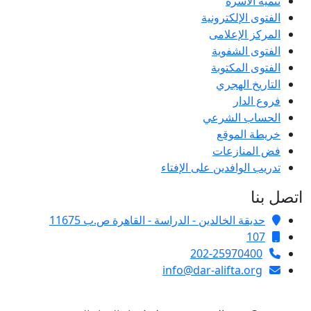
تنمية الأسرة
الفتوى الإلكترونية
المركز الإعلامى
الفتوى الشفوية
الفتوى المكتوبة
التاريخ الهجري
فروع الدار
الحساب الشرعي
خريطة الموقع
فض المنازعات
تدريب الوافدين على الإفتاء
اتصل بنا
حديقة الخالدين - الدراسة - القاهرة ص.ب 11675
107
202-25970400
info@dar-alifta.org