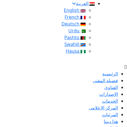
العربية
English
French
Deutsch
Urdu
Pashto
Swahili
Hausa
الرئيسية
فضيلة المفتى
الفتاوى
الإصدارات
الخدمات
المركز الإعلامى
المرئيات
هذا ديننا