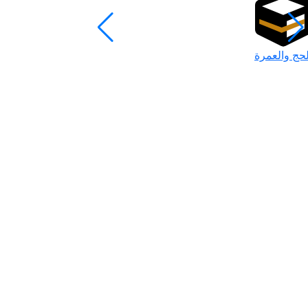
لحج والعمرة
رمضان