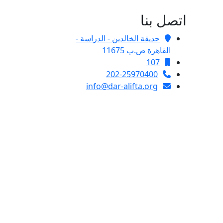
اتصل بنا
حديقة الخالدين - الدراسة -
القاهرة ص.ب 11675
107
202-25970400
info@dar-alifta.org