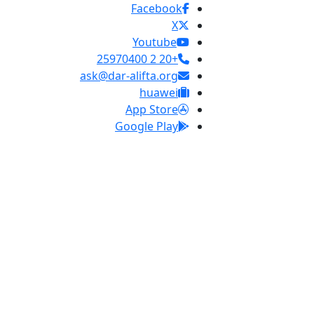
Facebook
X
Youtube
+20 2 25970400
ask@dar-alifta.org
huawei
App Store
Google Play