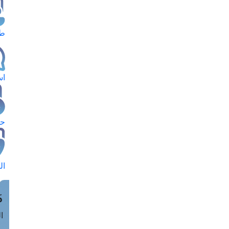
طل
اس
حج
ال
م
الق