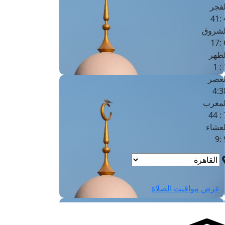
لفجر
4
لشروق
6
لظهر
1
لعصر
4:3
لمغرب
7 
لعشاء
9
عرض مواقيت الصلاة