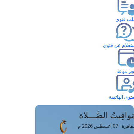
ب فتوى
تعلام عن فتوى
ز موعد
فتوى الهاتفية
َواقِيتُ الصَّـــلاة
اهرة · 07 أغسطس 2026 م