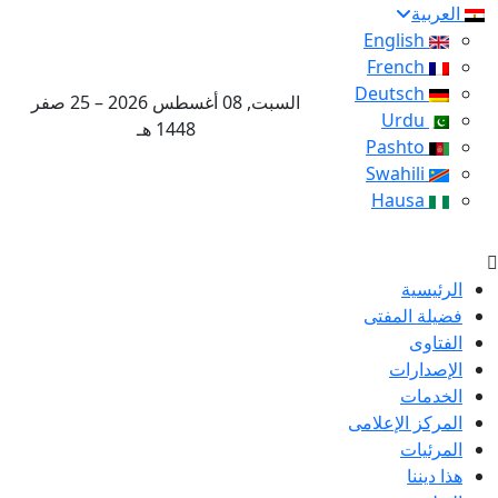
العربية
English
French
Deutsch
السبت, 08 أغسطس 2026 – 25 صفر
Urdu
1448 هـ
Pashto
Swahili
Hausa
الرئيسية
فضيلة المفتى
الفتاوى
الإصدارات
الخدمات
المركز الإعلامى
المرئيات
هذا ديننا