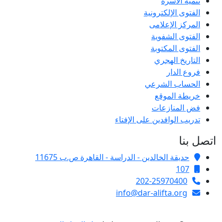
تنمية الأسرة
الفتوى الإلكترونية
المركز الإعلامى
الفتوى الشفوية
الفتوى المكتوبة
التاريخ الهجري
فروع الدار
الحساب الشرعي
خريطة الموقع
فض المنازعات
تدريب الوافدين على الإفتاء
اتصل بنا
حديقة الخالدين - الدراسة - القاهرة ص.ب 11675
107
202-25970400
info@dar-alifta.org