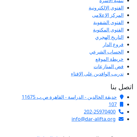
تنمية الأسرة
الفتوى الإلكترونية
المركز الإعلامى
الفتوى الشفوية
الفتوى المكتوبة
التاريخ الهجري
فروع الدار
الحساب الشرعي
خريطة الموقع
فض المنازعات
تدريب الوافدين على الإفتاء
اتصل بنا
حديقة الخالدين - الدراسة - القاهرة ص.ب 11675
107
202-25970400
info@dar-alifta.org