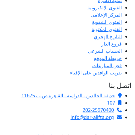
تنمية الأسرة
الفتوى الإلكترونية
المركز الإعلامى
الفتوى الشفوية
الفتوى المكتوبة
التاريخ الهجري
فروع الدار
الحساب الشرعي
خريطة الموقع
فض المنازعات
تدريب الوافدين على الإفتاء
اتصل بنا
حديقة الخالدين - الدراسة - القاهرة ص.ب 11675
107
202-25970400
info@dar-alifta.org