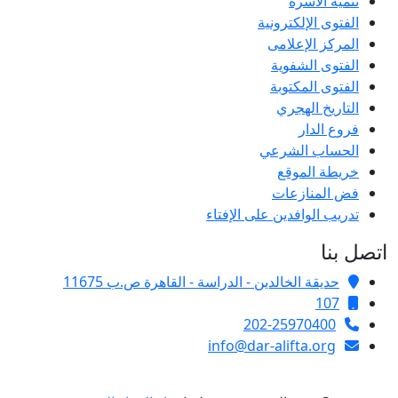
تنمية الأسرة
الفتوى الإلكترونية
المركز الإعلامى
الفتوى الشفوية
الفتوى المكتوبة
التاريخ الهجري
فروع الدار
الحساب الشرعي
خريطة الموقع
فض المنازعات
تدريب الوافدين على الإفتاء
اتصل بنا
حديقة الخالدين - الدراسة - القاهرة ص.ب 11675
107
202-25970400
info@dar-alifta.org