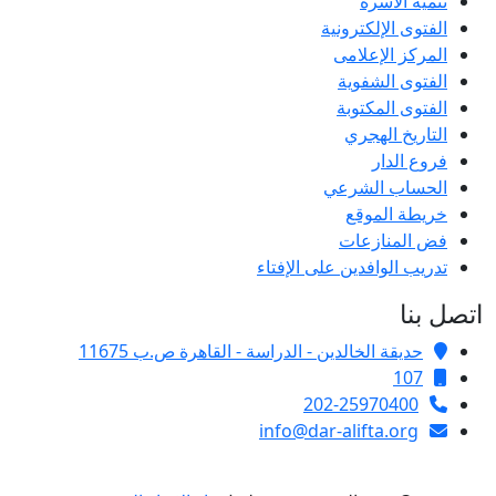
تنمية الأسرة
الفتوى الإلكترونية
المركز الإعلامى
الفتوى الشفوية
الفتوى المكتوبة
التاريخ الهجري
فروع الدار
الحساب الشرعي
خريطة الموقع
فض المنازعات
تدريب الوافدين على الإفتاء
اتصل بنا
حديقة الخالدين - الدراسة - القاهرة ص.ب 11675
107
202-25970400
info@dar-alifta.org