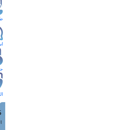
طل
اس
حج
ال
م
الق