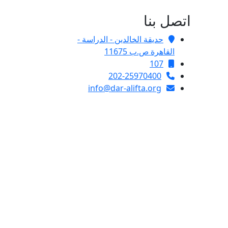
اتصل بنا
حديقة الخالدين - الدراسة -
القاهرة ص.ب 11675
107
202-25970400
info@dar-alifta.org