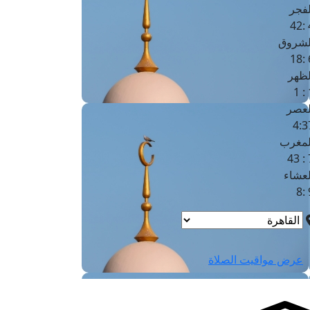
لفجر
4
لشروق
6
لظهر
1
لعصر
4:3
لمغرب
7 
لعشاء
9
عرض مواقيت الصلاة