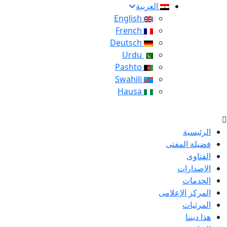
العربية
English
French
Deutsch
Urdu
Pashto
Swahili
Hausa
الرئيسية
فضيلة المفتى
الفتاوى
الإصدارات
الخدمات
المركز الإعلامى
المرئيات
هذا ديننا