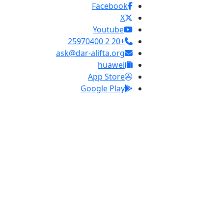
Facebook
X
Youtube
+20 2 25970400
ask@dar-alifta.org
huawei
App Store
Google Play