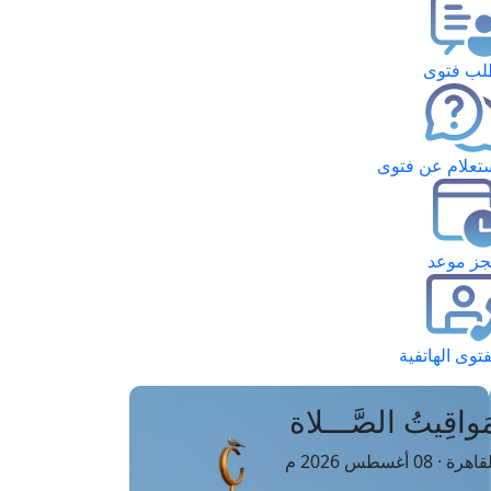
ب فتوى
تعلام عن فتوى
ز موعد
فتوى الهاتفية
َواقِيتُ الصَّـــلاة
اهرة · 08 أغسطس 2026 م