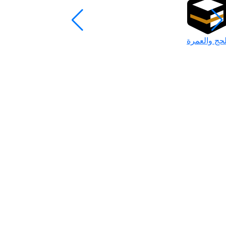
لحج والعمرة
رمضان