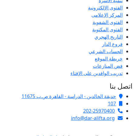
تنمية الأسرة
الفتوى الإلكترونية
المركز الإعلامى
الفتوى الشفوية
الفتوى المكتوبة
التاريخ الهجري
فروع الدار
الحساب الشرعي
خريطة الموقع
فض المنازعات
تدريب الوافدين على الإفتاء
اتصل بنا
حديقة الخالدين - الدراسة - القاهرة ص.ب 11675
107
202-25970400
info@dar-alifta.org