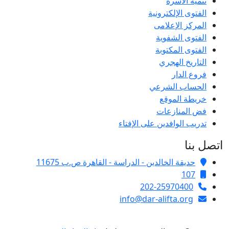
تنمية الأسرة
الفتوى الإلكترونية
المركز الإعلامى
الفتوى الشفوية
الفتوى المكتوبة
التاريخ الهجري
فروع الدار
الحساب الشرعي
خريطة الموقع
فض المنازعات
تدريب الوافدين على الإفتاء
اتصل بنا
حديقة الخالدين - الدراسة - القاهرة ص.ب 11675
107
202-25970400
info@dar-alifta.org