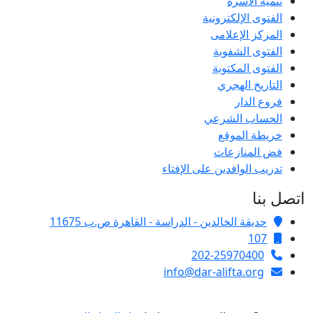
تنمية الأسرة
الفتوى الإلكترونية
المركز الإعلامى
الفتوى الشفوية
الفتوى المكتوبة
التاريخ الهجري
فروع الدار
الحساب الشرعي
خريطة الموقع
فض المنازعات
تدريب الوافدين على الإفتاء
اتصل بنا
حديقة الخالدين - الدراسة - القاهرة ص.ب 11675
107
202-25970400
info@dar-alifta.org