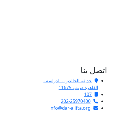
اتصل بنا
حديقة الخالدين - الدراسة -
القاهرة ص.ب 11675
107
202-25970400
info@dar-alifta.org