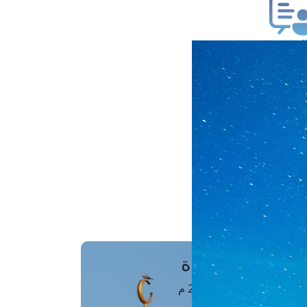
ب فتوى
تعلام عن فتوى
ز موعد
فتوى الهاتفية
َواقِيتُ الصَّـــلاة
اهرة · 07 أغسطس 2026 م