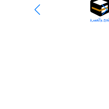
لحج والعمرة
رمضان