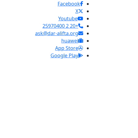
Facebook
X
Youtube
+20 2 25970400
ask@dar-alifta.org
huawei
App Store
Google Play