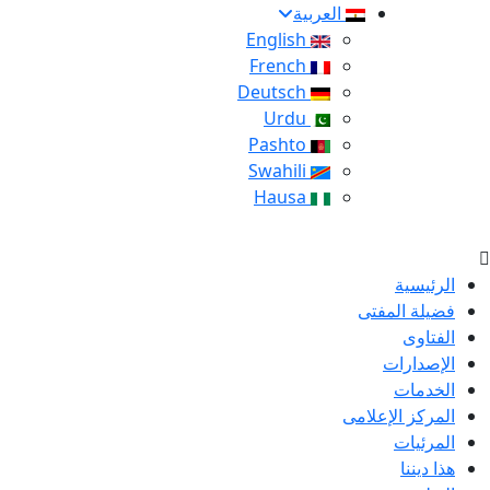
العربية
English
French
Deutsch
Urdu
Pashto
Swahili
Hausa
الرئيسية
فضيلة المفتى
الفتاوى
الإصدارات
الخدمات
المركز الإعلامى
المرئيات
هذا ديننا