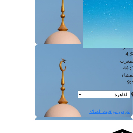
لفجر
4
لشروق
6
لظهر
1
لعصر
4:3
لمغرب
7 
لعشاء
9
عرض مواقيت الصلاة