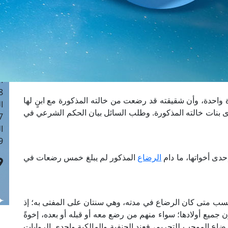
ا
 :41
ا
 :17
ا
 : 1
ا
8
ة واحدة، وأن شقيقته قد رضعت من خالته المذكورة مع ابنٍ لها
ا
حدى بنات خالته المذكورة. وطلب السائل بيان الحكم الشرعي في
: 44
ا
 :9
حدى أخواتها، ما دام
الرضاع
المذكور لم يبلغ خمس رضعات في
سب متى كان الرضاع في مدته، وهي سنتان على المفتى به؛ إذ
 جميع أولادها؛ سواء منهم من رضع معه أو قبله أو بعده، إخوةً
رضاع الموجب للتحريم، فعند الحنفية والمالكية وإحدى الروايات