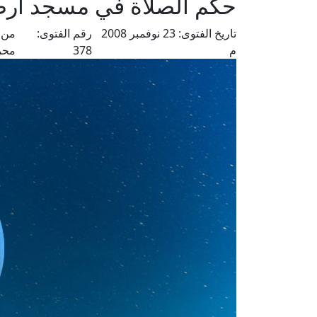
حكم الصلاة في مسجد أر
تاريخ الفتوى:
23 نوفمبر 2008
رقم الفتوى:
من 
م
378
محم