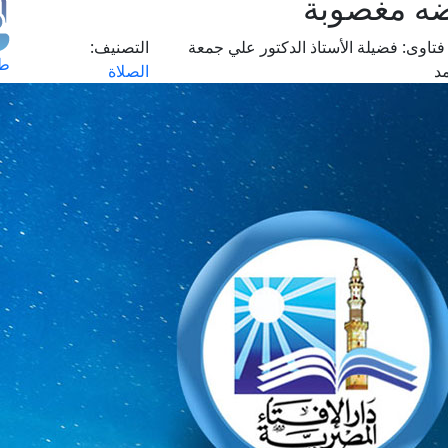
ضه مغصوبة
فتاوى:
فضيلة الأستاذ الدكتور علي جمعة
التصنيف:
طل
د
الصلاة
اس
حج
ال
م
الق