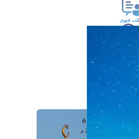
ب فتوى
تعلام عن فتوى
ز موعد
فتوى الهاتفية
َواقِيتُ الصَّـــلاة
اهرة · 08 أغسطس 2026 م