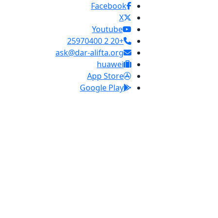
Facebook
X
Youtube
+20 2 25970400
ask@dar-alifta.org
huawei
App Store
Google Play