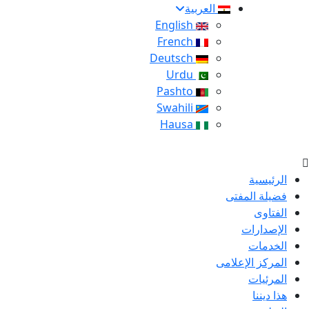
العربية
English
French
Deutsch
Urdu
Pashto
Swahili
Hausa
الرئيسية
فضيلة المفتى
الفتاوى
الإصدارات
الخدمات
المركز الإعلامى
المرئيات
هذا ديننا