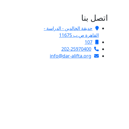
اتصل بنا
حديقة الخالدين - الدراسة -
القاهرة ص.ب 11675
107
202-25970400
info@dar-alifta.org