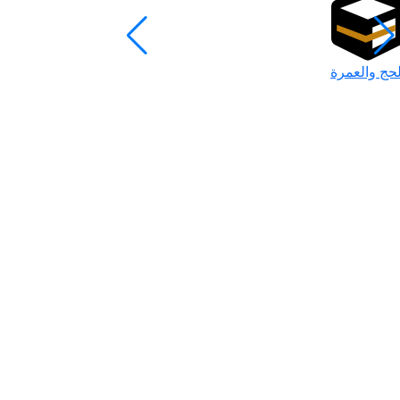
لحج والعمرة
رمضان