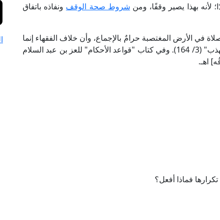
لأنه بهذا يصير وقفًا، ومن
شروط صحة الوقف
ونفاذه باتفاق
لاة في الأرض المغتصبة حرامٌ بالإجماع، وأن خلاف الفقهاء إنما
ا
هو في صحتها وفي الثواب عليها. "المجموع شرح المهذب" (3/ 164). وفي كتاب "قواعد الأحكام" للعز بن عبد السلام
] اهـ.
تكرارها فماذا أفعل؟