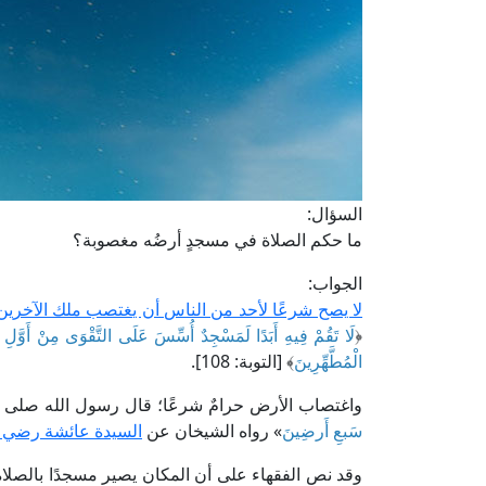
السؤال:
ما حكم الصلاة في مسجدٍ أرضُه مغصوبة؟
الجواب:
لا يصح شرعًا لأحد من الناس أن يغتصب ملك الآخري
﴿
لَا تَقُمْ فِيهِ أَبَدًا لَمَسْجِدٌ أُسِّسَ عَلَى التَّقْوَى مِنْ أَوَّلِ ي
الْمُطَّهِّرِينَ
﴾ [التوبة: 108].
واغتصاب الأرض حرامٌ شرعًا؛ قال رسول الله صلى ال
سَبعِ أَرضِينَ
» رواه الشيخان عن
السيدة عائشة رضي ال
وقد نص الفقهاء على أن المكان يصير مسجدًا بالصلاة ف