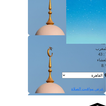
لفجر
4
لشروق
6
لظهر
1
لعصر
4:3
لمغرب
7 
لعشاء
9
عرض مواقيت الصلاة