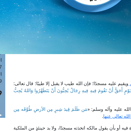
ا
 :42
ا
 :18
ا
 : 1
ا
7
ا
: 43
ا
 :8
ن
ويقيم عليه مسجدًا؛ فإن الله طيب لا يقبل إلا طيبًا؛ قال تعالى:
َوْمٍ أَحَقُّ أَنْ تَقُومَ فِيهِ فِيهِ رِجَالٌ يُحِبُّونَ أَنْ يَتَطَهَّرُوا وَاللهُ يُحِبُّ
له عليه وآله وسلم: «
مَن ظَلَمَ قِيدَ شِبرٍ مِن الأرضِ طُوِّقَه مِن
له تعالى عنها
.
يه أو بأن يقول مالكه اتخذته مسجدًا، ولا بد حينئذٍ من الملكية