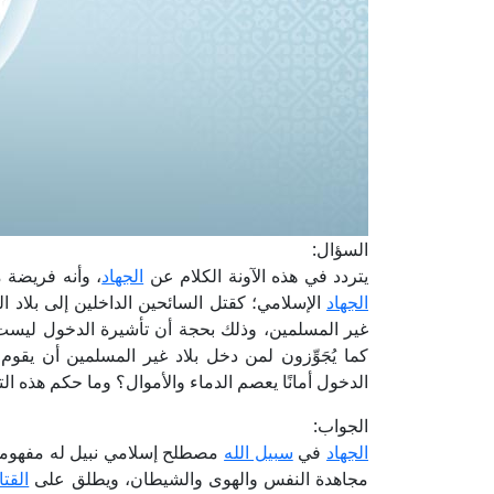
السؤال:
يتردد في هذه الآونة الكلام عن
الجهاد
، وأنه فريضة م
الجهاد
الإسلامي؛ كقتل السائحين الداخلين إلى بلاد ال
غير المسلمين، وذلك بحجة أن تأشيرة الدخول ليست بأمان
كما يُجَوِّزون لمن دخل بلاد غير المسلمين أن يقو
الدخول أمانًا يعصم الدماء والأموال؟ وما حكم هذه الت
الجواب:
الجهاد
في
سبيل الله
مصطلح إسلامي نبيل له مفهومه ال
مجاهدة النفس والهوى والشيطان، ويطلق على
القتا