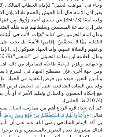
بغير إذن الإمام قال: أما الجيش والجمع فلا إلا بإذن الإ
وفيه أيضًا (3/ 350) عن سيدي أحمد زَرُّو
بغير إذن جماعة المسلمين وسلطانهم فإنه سُلَّم الفتنة، 
الكفاية مِمَّا لا تتخصَّصُ بإقامتها الأئمةُ، بل يجب على
ودفنهم والصلاة عليهم، وأما الجهاد فموكول إلى الإمام]
واجتهاده، ويَلزم الرعيةَ طاعتُه فيما يراه من ذلك] اهـ.
ومن جهة أخرى فإن مصطلح الجهاد في الشرع لا يعني
وتأمين الثغور، فهذه مِن فرض الكفاية في الجهاد، فإذ
وقد نص السادة الشافعية على أنه: [يحصل فرض الكفاي
مع إحكام الحصون والخنادق وتقليد الأمراء، أو بأن يد
(4/ 210 ط. الحلبي).
كما أن إعداد قوة الردع أهم من ممارسة
القتال
نفسه؛
تعالى: ﴿
وَأَعِدُّوا لَهُمْ مَا اسْتَطَعْتُمْ مِنْ قُوَّةٍ وَمِنْ رِبَاطِ الْخَ
بل أكد الإمام الشافعي رضي الله عنه على أن تأمين
آنذاك مشروط بعدم التغرير بالمسلمين، وأن يرجوا ال