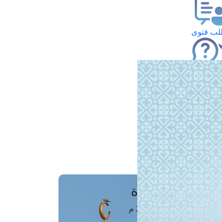
ب فتوى
تعلام عن فتوى
ز موعد
فتوى الهاتفية
َواقِيتُ الصَّـــلاة
اهرة · 08 أغسطس 2026 م