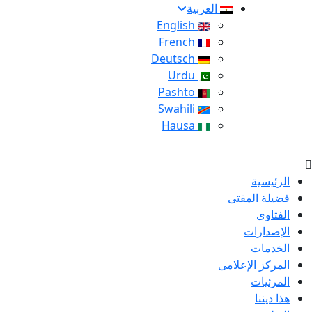
العربية
English
French
Deutsch
Urdu
Pashto
Swahili
Hausa
الرئيسية
فضيلة المفتى
الفتاوى
الإصدارات
الخدمات
المركز الإعلامى
المرئيات
هذا ديننا