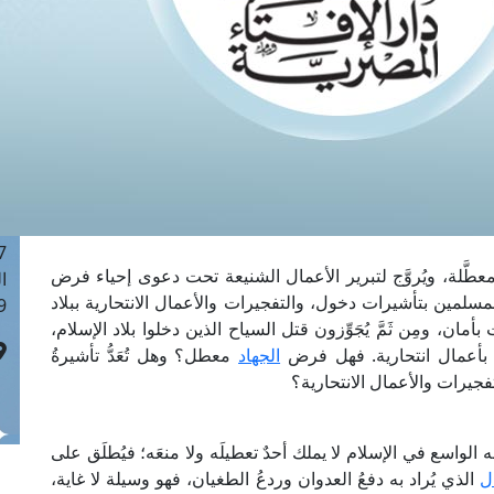
ا
 :42
ا
 :18
ا
 : 1
ا
7
ا
: 43
عطَّلة، ويُروَّج لتبرير الأعمال الشنيعة تحت دعوى إحياء فرض
ا
مسلمين بتأشيرات دخول، والتفجيرات والأعمال الانتحارية ببلاد
 :8
، ومِن ثَمَّ يُجَوِّزون قتل السياح الذين دخلوا بلاد الإسلام،
م بأعمال انتحارية. فهل فرض
الجهاد
معطل؟ وهل تُعَدُّ تأشيرةُ
فجيرات والأعمال الانتحارية؟
واسع في الإسلام لا يملك أحدٌ تعطيلَه ولا منعَه؛ فيُطلَق على
ل
الذي يُراد به دفعُ العدوان وردعُ الطغيان، فهو وسيلة لا غاية،