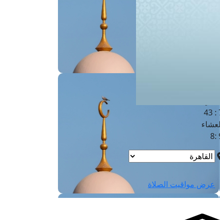
لفجر
4
لشروق
6
لظهر
1
لعصر
4:3
لمغرب
7 
لعشاء
9
عرض مواقيت الصلاة