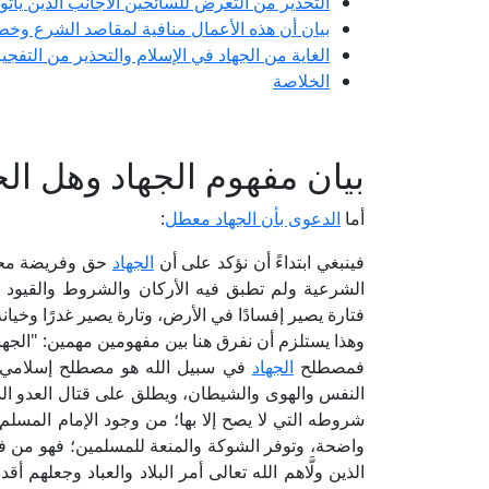
التحذير من التعرض للسائحين الأجانب الذين يأتون
بيان أن هذه الأعمال منافية لمقاصد الشرع وخط
الغاية من الجهاد في الإسلام والتحذير من التفجي
الخلاصة
بيان مفهوم الجهاد وهل ال
أما
الدعوى بأن الجهاد معطل
:
فينبغي ابتداءً أن نؤكد على أن
الجهاد
حق وفريضة محكمة
الشرعية ولم تطبق فيه الأركان والشروط والقيود ا
فتارة يصير إفسادًا في الأرض، وتارة يصير غدرًا وخيان
وهذا يستلزم أن نفرق هنا بين مفهومين مهمين: "الجها
فمصطلح
الجهاد
في سبيل الله هو مصطلح إسلامي ن
النفس والهوى والشيطان، ويطلق على قتال العدو الذي ي
شروطه التي لا يصح إلا بها؛ من وجود الإمام المسلم
واضحة، وتوفر الشوكة والمنعة للمسلمين؛ فهو من فرو
الذين ولَّاهم الله تعالى أمر البلاد والعباد وجعله