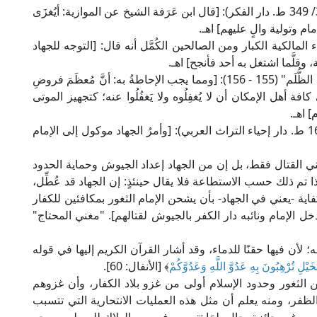
وجاء في "مواهب الجليل" للإمام الحطاب المالكي (3/ 349 ط. دار الفكر): [قال ابن عَرَفة الشيخ عن الموازية: أيُغزَى
مام وتولية والٍ عليهم] اهـ.
ق من فقهاء المالكية الكبار ومن الصالحين الكُمَّل أنه قال: [التوجه للجهاد
وقلَّما اشتغل به أحد فأنجح] اهـ.
وقال إمام الحرمين في كتابه "غِيَاث الأُمَم في الْتِيَاث الظُّلَم" (155 - 156): [ومما يجب الإحاطةُ به: أنَّ مُعظَمَ فروضِ
 كافة أهل الإمكان أن لا يُغفِلُوه ولا يَغفُلُوا عنه؛ كتجهيز الموتى
 اهـ.
وقال العلامة ابن قدامة الحنبلي في "المغني" (9/ 166 ط. دار إحياء التراث العربي): [وأمرُ الجهاد موكول إلى الإمام
 القتال فقط، بل إن من الجهاد إعداد الجيوش وحماية الحدود
ا تم ذلك حسب الاستطاعة فلا يقال حينئذٍ: إن الجهاد قد عُطِّل،
ة -يعني في الجهاد- بأن يشحن الإمام الثغور بمكافئين للكفار
خل الإمام ونائبه دار الكفر بالجيوش لقتالهم]. "مغني المحتاج"
 لأن فيها حقنًا للدماء، وقد أشار القرآن الكريم إليها في قوله
يْلِ تُرْهِبُونَ بِهِ عَدُوَّ اللَّهِ وَعَدُوَّكُمْ
﴾ [الأنفال: 60].
 الثغور وحدود الإسلام أولى من غزو بلاد الكفار، وأن غزوهم
ظفر، ومنه يعلم أن مثل هذه العمليات الانتحارية التي تتسبب