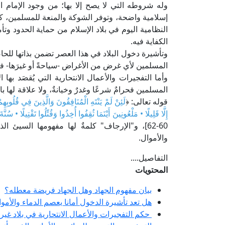
وله شروطه التي لا يصح إلا بها؛ من وجود الإمام ا
إسلامية واضحة، وتوفر الشوكة والمنعة للمسلمين، كم
النظامية اليوم في بلاد الإسلام من حماية الحدود وت
الكفاية فيه.
وتأشيرة دخول البلاد في هذا العصر تضمن بذاتها للحاصل
المسلمين لأي غرض من الأغراض -سياحةً أو غيرَها- فهو 
وأما التفجيرات والأعمال الانتحارية التي يُقصَد به
المسلمين فحرامٌ شرعًا وغدرٌ وخيانةٌ، ولا علاقة لها بال
قوله تعالى: ﴿
لَئِنْ لَمْ يَنْتَهِ الْمُنَافِقُونَ وَالَّذِينَ فِي قُلُوبِهِ
إِلَّا قَلِيلًا • مَلْعُونِينَ أَيْنَمَا ثُقِفُوا أُخِذُوا وَقُتِّلُوا تَقْتِيلًا • سُن
60-62]، و"الإرجاف" كلمةٌ لها مفهومها السيئ 
والأموال.
التفاصيل....
المحتويات
بيان مفهوم الجهاد وهل الجهاد فريضة معطله؟
هل تعد تأشيرة الدخول أمانا يعصم الدماء والأمو
حكم التفجيرات والأعمال الانتحارية في بلاد غير