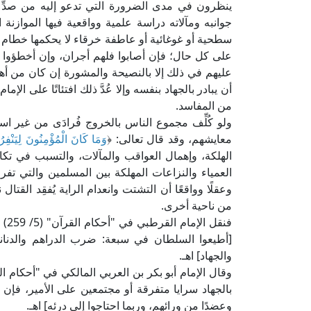
ينظرون في مدى الضرورة التي تدعو إليه من صدِّ عُ
جوانبه ومآلاته دراسة علمية وواقعية فيها الموازنة 
سطحية أو غوغائية أو عاطفة خرقاء لا يحكمها خطام ا
على كل حال؛ فإن أصابوا فلهم أجران، وإن أخطؤوا ف
عليهم في ذلك إلا بالنصيحة والمشورة إن كان من أهله
أن يبادر بالجهاد بنفسه وإلا عُدَّ ذلك افتئاتًا على ا
من المفاسد.
ولو كُلِّف مجموع الناس بالخروج فُرادَى من غير ا
معايشهم، وقد قال تعالى: ﴿
وَمَا كَانَ الْمُؤْمِنُونَ لِيَنْفِرُ
الهلكة، وإهمال العواقب والمآلات، والتسبب في تكا
العمياء والنزاعات المهلكة بين المسلمين والتي تف
وعقلًا وواقعًا أن التشتت وانعدام الراية يُفقِد القتا
من ناحية أخرى.
فنق
[أطيعوا السلطان في سبعة: ضرب الدراهم والدنانير،
والجهاد] اهـ.
بالجهاد سرايا متفرقة أو مجتمعين على الأمير، فإن خ
وعضدًا من ورائهم، وربما احتاجوا إلى درئه] اهـ.