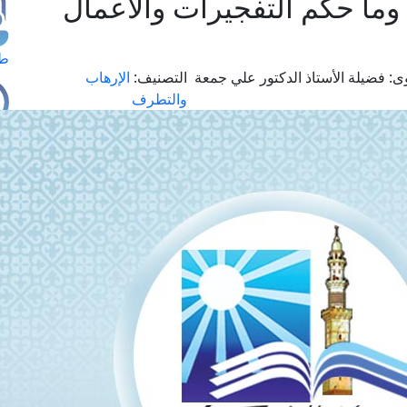
وما حكم التفجيرات والأعمال
طل
ى:
فضيلة الأستاذ الدكتور علي جمعة
التصنيف:
الإرهاب
والتطرف
اس
حج
ال
م
الق