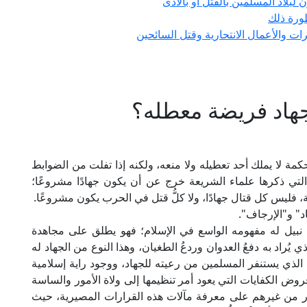
 لبلاد المسلمين بالقتل أو بالأذى
ورة ذلك
رات والأعمال الانتحارية وقتل السائحين
جهاد فريضة معطله؟
 لا يملك أحد تعطيله ولا منعه، ولكنه إذا تفلت من الضوابط
لتي ذكرها علماء الشريعة خرج عن أن يكون جهادًا مشروعًا؛
ة، فليس كل قتال جهادًا، ولا كلُّ قتل في الحرب يكون مشروعًا.
د" و"الإرجاف".
بيل له مفهومه الواسع في الإسلام؛ فهو يطلق على مجاهدة
ُراد به دفعُ العدوان وردعُ الطغيان، وهذا النوع من الجهاد له
 الذي يستنفر المسلمين من رعيته للجهاد، ووجود راية إسلامية
ض الكفايات التي يعود أمر تنظيمها إلى ولاة الأمور والساسة
م أقدر من غيرهم على معرفة مآلات هذه القرارات المصيرية، حيث