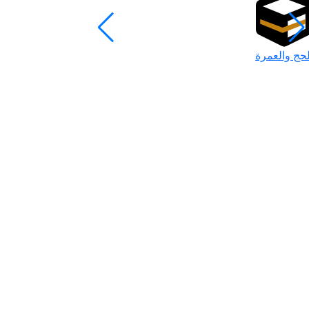
لحج والعمرة
رمضان