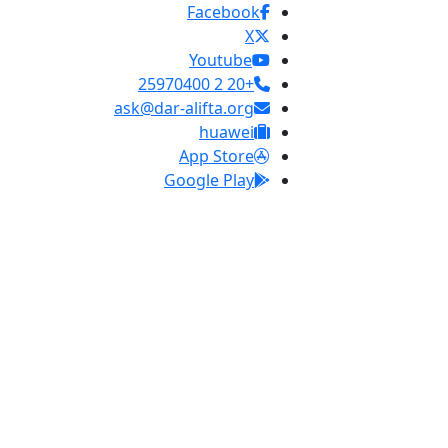
Facebook
X
Youtube
+20 2 25970400
ask@dar-alifta.org
huawei
App Store
Google Play