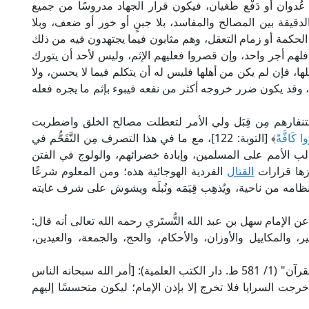
دوان أو دَفْع طُغيان، فيكون قرار الجهاد مدروسًا من جميع
الدقيقة بين المصالح والمفاسد، بلا جبنٍ أو خور أو ضعف، وبلا
لحكمة أو زمام التعقل، وهم مثابون فيما يجتهدون فيه من ذلك
لهم أجر واحد، وإن قصروا فعليهم الإثم، وليس لأحد أن يتورك
ا، فإن لم يكن من أهلها فليس له أن يتكلم فيما لا يحسن، ولا
لإمام، وقد يكون ضرر خروجه أكثر من نفعه فيبوء بإثم ما يجره فعله
ستنفارهم مِن قِبَل ولي الأمر لتعطلت مصالح الخلق واضطربت
وا كَافَّةً
﴾ [التوبة: 122]، مع ما في هذا التصرف مِن التَّقَحُّم في
لب الأمم على المسلمين، وإبادة خضرائهم، والولوج في الفتن
رزها قرارات
القتال
الفردية الهوجائية هذه؛ ومن المعلوم شرعًا
ل نظامه من ناحية، ويُذهِب قِيَمَه ونُبلَه ويشوش على شرف غايته
ل الإمام القرطبي في "أحكام القرآن" (5/ 259) عن الإمام سهل بن عبد الله التُّستَري رحمه الله تعالى أنه قال:
 والمكاييل والأوزان، والأحكام، والحج، والجمعة، والعيدين،
وقال الإمام أبو بكر بن العربي المالكي في "أحكام القرآن" (1/ 581 ط. دار الكتب العلمية): [أمر الله سبحانه الناس
رجت السرايا فلا تخرج إلا بإذن الإمام؛ ليكون متحسسًا إليهم