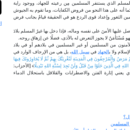
لمسلم الذي يستنفر المسلمين مِن رعيته للجهاد، ووجود راية
ا أنه على هذا النحو من فروض الكفايات، وما تقوم به الجيوش
أمين الثغور وإعداد قوى الردع هو في الحقيقة قيامٌ بجانب فرض
ا
 عليها الأمنَ على نفسه وماله، فإذا دخل بها غيرُ المسلم بلادَ
مُسْتَأمَنٌ لا يجوز التعرض له بالأذى، فضلًا عن إزهاق روحه.
ا الآمنون من المسلمين أو غير المسلمين في بلادهم أو في بلاد
إسلام ولا ب
الجهاد
في
سبيل الله
، بل هي من الإرجاف الوارد في
مْ مَرَضٌ وَالْمُرْجِفُونَ فِي الْمَدِينَةِ لَنُغْرِيَنَّكَ بِهِمْ ثُمَّ لَا يُجَاوِرُونَكَ فِيهَا
َّةَ اللهِ فِي الَّذِينَ خَلَوْا مِنْ قَبْلُ وَلَنْ تَجِدَ لِسُنَّةِ اللهِ تَبْدِيلًا
﴾ [الأحزاب:
الذي يعني إثارة الفتن والاضطرابات والقلاقل باستحلال الدماء
ال؟
 المسلمين