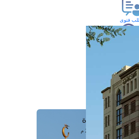
ب فتوى
تعلام عن فتوى
ز موعد
فتوى الهاتفية
َواقِيتُ الصَّـــلاة
اهرة · 06 أغسطس 2026 م