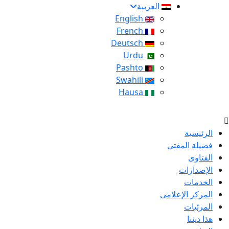
العربية
English
French
Deutsch
Urdu
Pashto
Swahili
Hausa
الرئيسية
فضيلة المفتى
الفتاوى
الإصدارات
الخدمات
المركز الإعلامى
المرئيات
هذا ديننا