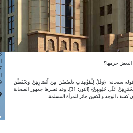
ا
 :40
ا
 :17
ا
 : 1
ا
8
ا
ن البعض حرمها؟
: 45
ا
ه: ﴿وَقُلْ لِلْمُؤْمِنَاتِ يَغْضُضْنَ مِنْ أَبْصَارِهِنَّ وَيَحْفَظْنَ
 :10
فُرُوجَهُنَّ وَلَا يُبْدِينَ زِينَتَهُنَّ إِلَّا مَا ظَهَرَ مِنْهَا وَلْيَضْرِبْنَ بِخُمُرِهِنَّ عَلَى جُيُوبِهِنَّ﴾ [النور: 31]، وقد فسرها جمهور الصحابة
أن كشف الوجه والكفين جائز للمرأة المسلمة.