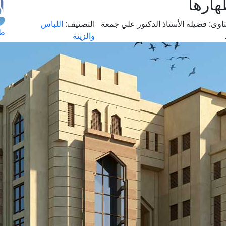
هارها
اوى:
فضيلة الأستاذ الدكتور علي جمعة
التصنيف:
اللباس
طل
والزينة
اس
حج
ال
م
الق