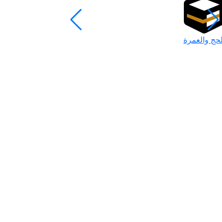
لحج والعمرة
رمضان