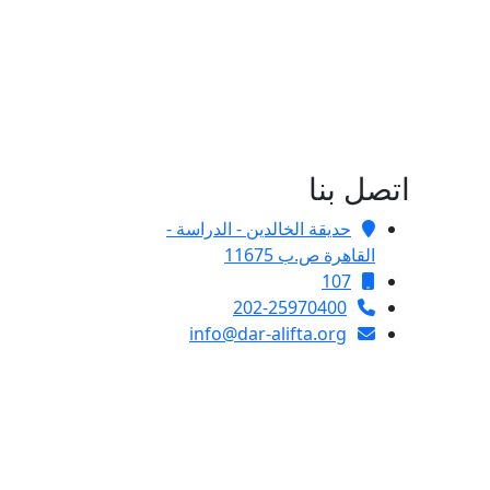
اتصل بنا
حديقة الخالدين - الدراسة -
القاهرة ص.ب 11675
107
202-25970400
info@dar-alifta.org