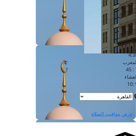
لفجر
4
لشروق
6
لظهر
1
لعصر
4:3
لمغرب
7 
لعشاء
9
عرض مواقيت الصلاة