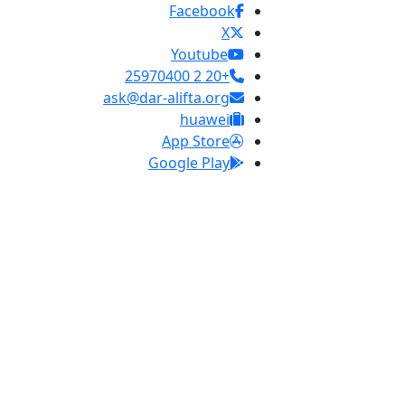
Facebook
X
Youtube
+20 2 25970400
ask@dar-alifta.org
huawei
App Store
Google Play