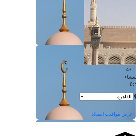
لفجر
4
لشروق
6
لظهر
1
لعصر
4:3
لمغرب
7 
لعشاء
9
عرض مواقيت الصلاة