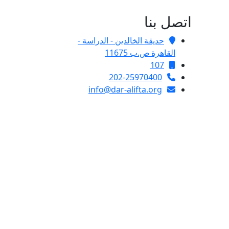
اتصل بنا
حديقة الخالدين - الدراسة -
القاهرة ص.ب 11675
107
202-25970400
info@dar-alifta.org