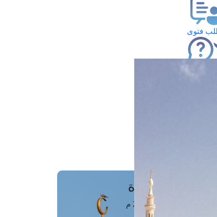
ب فتوى
تعلام عن فتوى
ز موعد
فتوى الهاتفية
َواقِيتُ الصَّـــلاة
اهرة · 08 أغسطس 2026 م