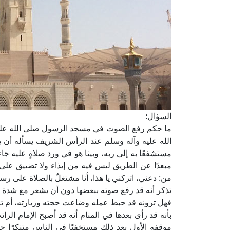
السؤال:
ما حكم رفع الصوت في مسجد الرسول صلى الله علي
الله عليه وآله وسلم عند الرأس الشريف يسأله أن يد
مستشفعًا به إلى ربه، وبينا هو في ورد صلاةٍ عليه ج
مبعدًا عن الطريق ليس فيه من إيذاء ولا تضييق على أ
من: دعني، اتركني يا هذا، أنا مشتغلٌ بالصلاة على رس
تذكر أنه قد رفع صوته ببعضها دون أن يشعر مع شدة
فهل ترونه قد حبط عمله وضاعت حجته وزيارته، أم تران
بأنه قد رأى بعدها في المنام أنه قد أصبح الإمام ال
موقفه الأول بعد ذلك مستخفيًا في الناس متنكرًا حت