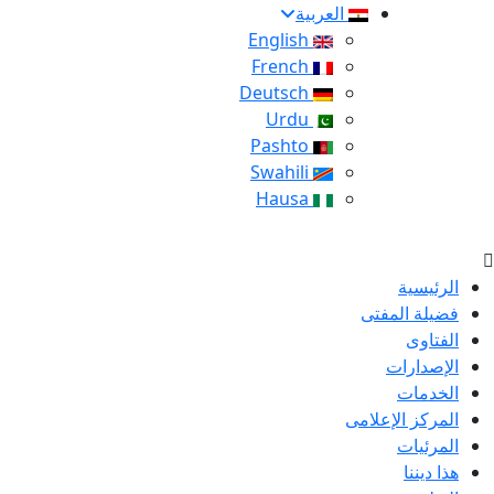
العربية
English
French
Deutsch
Urdu
Pashto
Swahili
Hausa
الرئيسية
فضيلة المفتى
الفتاوى
الإصدارات
الخدمات
المركز الإعلامى
المرئيات
هذا ديننا