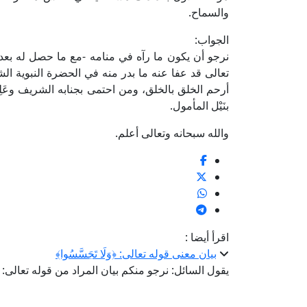
والسماح.
الجواب:
نرجو أن يكون ما رآه في منامه -مع ما حصل له بعد ذ
تعالى قد عفا عنه ما بدر منه في الحضرة النبوية ال
أرحم الخلق بالخلق، ومن احتمى بجنابه الشريف وعَلِق
بنَيْل المأمول.
والله سبحانه وتعالى أعلم.
اقرأ أيضا :
بيان معنى قوله تعالى: ﴿وَلَا تَجَسَّسُوا﴾
يقول السائل: نرجو منكم بيان المراد من قوله تعالى: 