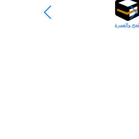
لحج والعمرة
رمضان