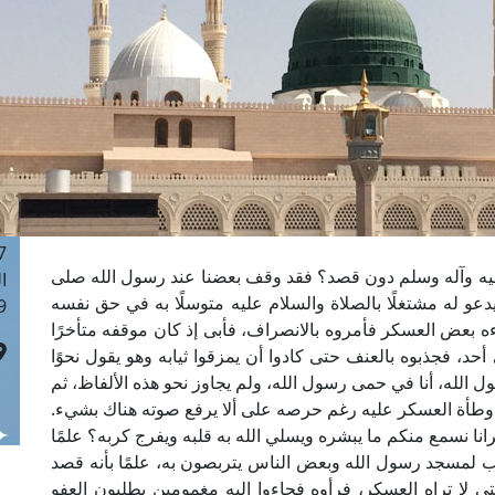
ا
 :42
ا
 :18
ا
 : 1
ا
7
ا
: 43
ه وآله وسلم دون قصد؟ فقد وقف بعضنا عند رسول الله صلى
ا
عو له مشتغلًا بالصلاة والسلام عليه متوسلًا به في حق نفسه
 :8
اءه بعض العسكر فأمروه بالانصراف، فأبى إذ كان موقفه متأخرًا
حد، فجذبوه بالعنف حتى كادوا أن يمزقوا ثيابه وهو يقول نحوًا
ول الله، أنا في حمى رسول الله، ولم يجاوز نحو هذه الألفاظ، ثم
 وطأة العسكر عليه رغم حرصه على ألا يرفع صوته هناك بشيء.
ا نسمع منكم ما يبشره ويسلي الله به قلبه ويفرج كربه؟ علمًا
راتب لمسجد رسول الله وبعض الناس يتربصون به، علمًا بأنه قصد
ى لا تراه العسكر، فرأوه فجاءوا إليه مغمومين يطلبون العفو