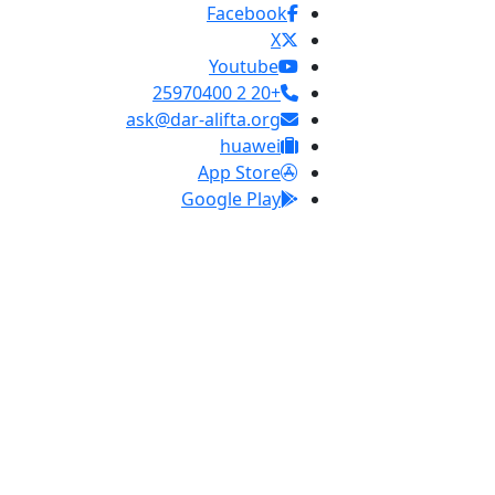
Facebook
X
Youtube
+20 2 25970400
ask@dar-alifta.org
huawei
App Store
Google Play