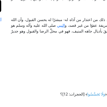
ا
لك من اعتذار من آذاه له- مبشرًا له بحسن القبول، وأن الله
شريفة عفوًا من غير قصد، و
النبي
صلى الله عليه وآله وسلم هو
َ بأذيال جاهه المنيف، فهو في محلِّ الرضا والقبول وهو جديرٌ
﴿
وَلَا تَجَسَّسُوا
﴾ [الحجرات: 12]؟