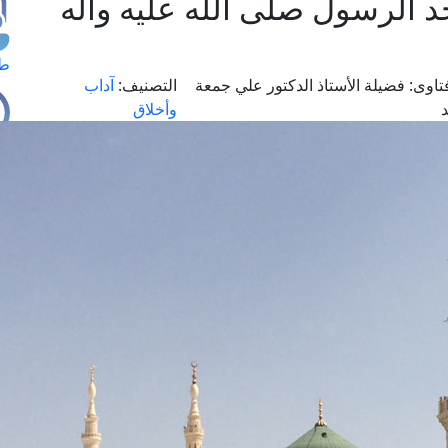
الرسول صلى الله عليه وآله
طل
تاوى:
فضيلة الأستاذ الدكتور علي جمعة
التصنيف:
آداب
وأخلاق
اس
حج
ال
م
الق