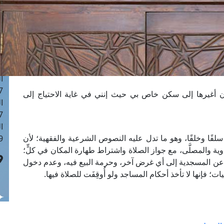
ا
 :43
ا
 :18
ا
 : 0
ا
7
ن أغيرها إلى سكن خاص بي حيث إنني في غاية الاحتياج إلى
ا
: 42
ا
لفًا وخلفًا، وهو ما تدل عليه النصوص الشرعية والفقهية؛ لأن
 :7
وية والمصلَّى، مع جواز الصلاة واشتراط طهارة المكان في كلٍّ؛
 عن المسجدية إلى أي غرض آخر، وحرمة البيع فيه، وعدم دخول
ت؛ فإنها لا تأخذ أحكام المساجد ولو أُوقِفَت للصلاة فيها.