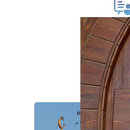
ب فتوى
تعلام عن فتوى
ز موعد
فتوى الهاتفية
َواقِيتُ الصَّـــلاة
اهرة · 09 أغسطس 2026 م