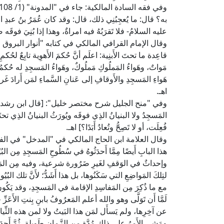
به؟ قال: ما يُعجِبُنِي ذلك، قال: وقد كان عُمَرُ بنُ عبدِ العَز
عليه السلامُ- فلا تَقرَبُهُ فيه امراةٌ، وهذا إذا بُنِيَ فوقَه ص
وقال الإمام القرافي المالكي في كتابه "أنوار البروق في أنواء
قاعِدة ما تحتَ الأَبنِية: اعلَم أنَّ حُكمَ الأَهوِية تابِعٌ لحُكمِ
مَواتٌ، وهَواءُ المَملُوكِ مَملُوكٌ، وهَواءُ المَسجِدِ له حُكمُ ا
هَواءِ المَسجِدِ والأَوقافِ إلى عَنانِ السَّماءِ لمَن أَرادَ غَ
اهـ.
وفي "منح الجليل شرح مختصر خليل": [قال ابن رشد: لا خِلاف
المَسجِدُ ولا البنيانُ الذِي فوقَه ويُورَثُ البنيانُ الذِي تحتَه
فُعِلَت، أو لا تَصِحُّ وتُعادُ أَبَدًا؟] اهـ.
وقال العلامة ابن الحاج المالكي في "المدخل" في ال
هذا البابِ أَيضًا مِمَّا أَحدَثُوهُ في سُطُوحِ المَسجِدِ مِن ا
وإحداثٌ في الوَقفِ لغَيرِ ضَرُورة شرعية، وفيه مِن المَفاسِدِ
لتِلكَ المَواضِعِ التي سَكَنُوها، بل هذا أَشَدُّ؛ لأَنَّ تلك البُي
مع ما ذُكِرَ مِن المَفاسِدِ الإقامة في المَسجِدِ، وقد يَكُونُ 
لَمَّا أَن تَوَلَّى وهو والله أعلم المَعرُوفُ بابنِ بِنتِ الأَعَ
عن آخِرِها، ولم يَسأَل لمَن هذا البَيتُ ولا لمن هذه الثِّيابُ
ومَشى الأَمرُ على ذلك مُدَّة مِن الزَّمانِ طَوِيلة، ثُمَّ أَحدَثُ