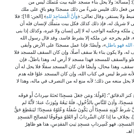
يقول الإمام ابن حزم الظاهري في "المحلَّى" (4/ 248): [مسألة: ولا يحل بناء مسجد عليه بيت مُتملَّكٌ ليس من
 فمن فعل ذلك فليس شيءٌ من ذلك مسجدًا وهو باقٍ على ملك
ا يضبط ولا يستقر، وقال تعالى: ﴿
وَأَنَّ الْمَسَاجِدَ للهِ
﴾ [الجن: 18]؛ فلا
ى لا شريك له، فإذ ذلك كذلك فكل بيت متملَّك لإنسان فله أن
من ملكه وحكمه الواجب له لا إلى إنسان ولا غيره، وكذلك إذا بنى
اء، فلم يخرجه عن ملكه إلا بشرط فاسد، وقد قال رسول الله
لله فهو باطل
»، وأيضًا: فإذا عمل مسجدًا على الأرض وأبقى
له، ولا يكون بناء بلا سقف أصلًا، وإن كان السقف للمسجد فلا
علو والسقف للمسجد فهذا مسجد لا أرض له، وهذا باطلٌ، فإن
ا سقف، وهذا محال، وأيضًا فان كان المسجد سفلًا فلا يحل له أن
أنه شرط ليس في كتاب الله، وإن كان المسجد علوًا فله هدم
 يحل منعه من ذلك؛ لأنه منع له من التصرف في ماله، وهذا لا
دقائق": [قَولُهُ: ومَن جَعَلَ مَسجِدًا تَحتَهُ سِردابٌ أَو فوقَه
مَسجِدًا، وأذِنَ للنَّاسِ بالدُّخُولِ، فلَهُ بَيعُهُ ويُورَثُ عنهُ؛ لأَنَّهُ لم
َنَّ شَرطَ كَونِهِ مَسجِدًا أَن يَكُونَ سُفلُهُ وَعُلوُهُ مَسجِدًا؛ ليَنقَطِعَ حَقُّ
﴾ [الجن: 18]، بخِلافِ ما إذا كان السِّردابُ أو العُلوُ مَوقُوفًا لمَصالِحِ المَسجِدِ
لِحِ المَسجِدِ، فهو كَسِردابِ مَسجِدِ بَيتِ المَقدِسِ، هذا هو ظاهِرُ
اهـ.