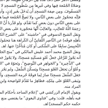
وصَلاةُ الجُمُعة فِيها وفي غَيرِها مِن سُطُوحِ المَسجِدِ لا تَصِ
المَسقُوفَ، ومِن صِفة المَسجِدِ أَن يُدخَلَ بغَيرِ إذنٍ، وأن
فإنَّه مَحجُورٌ على بعضِ النَّاسِ، ولا تَصِحُّ الجُمُعة فيما هو
على بعضِ النَّاسِ دونَ بعضٍ كما تَقَدَّمَ، ولو قَدَّرنا أَنّ
رَحِمَهُ اللَّهُ للغالِبِ، والغالِبُ أَنَّها مَحجُورة على بعضِ النّ
ونقل الشيخ الدسوقي في "حاشيته" على "الشرح الكبير" عند
بأَهلِهِ فوقَه) عن النَّاصِر اللَّقانِيِّ أن الكَراهة هنا مَحمُو
التَّحبِيسُ سابِقًا على السُّكنى أَو كان مُتأخِّرًا عنها. اهـ.
ونقل الشيخ محمد أحمد عليش المالكي في "منح الجل
أنه يَجُوزُ للرَّجُلِ جَعلُ عُلوِ مَسكَنِهِ مَسجِدًا، ولا يَجُوزُ ج
في "الذَّخِيرة" و"الجَواهِرِ في التَّوضِيحِ"، ونَحوُهُ في "ال
وعُلوٌ أَن يَجعَلَ العُلوَ مَسجِدًا ويَسكُنَ السُّفلَ، ولم يَجُز له 
جَعَلَ السُّفلَ مَسجِدًا صارَ لِما فوقَهُ حُرمة المَسجِدِ، وأمّ
ويَبقى العُلوُ على مِلكِهِ، فظاهِرُ ما تَقَدَّمَ للواضِحة وابنِ الح
المراد منه.
ويقول الإمام الزركشي في "إعلام الساجد بأحكام المس
فيه بأهله، قلت: وفي "فتاوى البغوي" ما يقتضي منع 
حكمه حكم المسجد] اهـ.