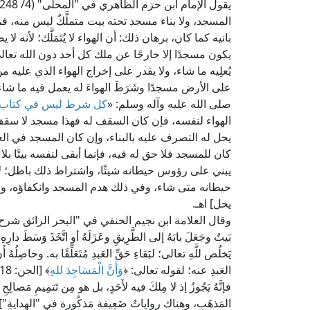
المسجد، ولا بناء مسجد تحته بيت متملَّكٌ ليس منه،
بانيه كما كان، برهان ذلك: أن الهواء لا يُتَمَلَّك؛ لأنه ل
يكون مسجدًا إلا خارجًا عن ملك كل أحد دون الله تعال
يُعلِيه ما شاء، ولا يقدر على إخراج الهواء الذي عليه 
على الأرض مسجدًا وشَرَطَ الهواءَ له يعمل فيه ما ش
صلى الله عليه وآله وسلم: «
كل شرط ليس في كتاب ا
الهواء لنفسه، فإن كان السقف له فهذا مسجد لا سقف 
يحل له التصرف عليه بالبناء، وإن كان المسجد في ال
كان للمسجد فلا حق له فيه، فإنما أبقى لنفسه بيتًا بل
يبني على رؤوس حيطانه شيئًا، واشتراط ذلك باطل؛ ل
حيطانه متى شاء، وفي ذلك هدم المسجد وانكفاؤه، ولا
يحل] اهـ.
وقال العلامة ابن نجيم الحنفي في "البحر الرائق شرح كنز ال
بَيتٌ وجَعَلَ بابَهُ إلى الطَّرِيقِ وعَزَلَهُ أو اتَّخَذَ وَسَطَ دارِهِ 
يَخلُص للَّهِ تعالى؛ لبَقاءِ حَقِّ العَبدِ مُتَعَلِّقًا به. وحاصِلُهُ أ
العَبدِ عنه؛ لقوله تعالى: ﴿
وَأَنَّ الْمَسَاجِدَ للهِ
فإنَّهُ يَجُوزُ إذ لا مِلكَ فيه لأَحَدٍ، بل هو مِن تَتمِيمِ مَصا
المَذهَبِ، وهناك رِواياتٌ ضَعِيفة مَذكُورة في "الهِدايةِ"] 