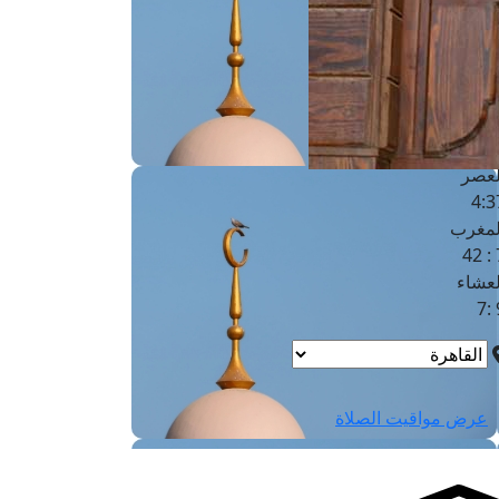
لفجر
4
لشروق
6
لظهر
1
لعصر
4:3
لمغرب
7 
لعشاء
9
عرض مواقيت الصلاة