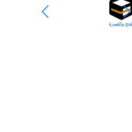
لحج والعمرة
رمضان