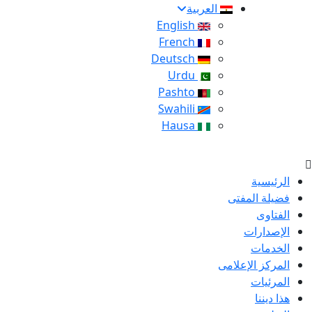
العربية
English
French
Deutsch
Urdu
Pashto
Swahili
Hausa
الرئيسية
فضيلة المفتى
الفتاوى
الإصدارات
الخدمات
المركز الإعلامى
المرئيات
هذا ديننا