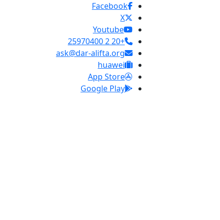
Facebook
X
Youtube
+20 2 25970400
ask@dar-alifta.org
huawei
App Store
Google Play