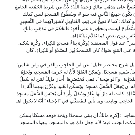
حُّ على مَذهَبِ مالِكٍ رَحِمَهُ اللَّهُ؛ لأَنَّ مِن شَرطِ الجُمُعة الجامِعَ
 يَكُونَ جَمِيعُ النَّاسِ فيه سَواءً، وسُطُوحُ المَسجِدِ ليس كذلك
 كذلك؛ كما لا تَصِحُّ في بَيتِ القَنادِيلِ لاشتِراكِهما في التَّحجِيرِ
َ السُّطُوحَ ليست بمَحجُورة على أَحَدٍ؛ فالحُكمُ في مَذهَبِ مالكٍ
َاسِ دونَ بعضٍ كما تَقَدَّمَ بَيانُهُ] اهـ.
 قول المصنف: (وكُرِهَ بِناءُ مَسجِدٍ للكِراءِ، وكُرِهَ سُكنى
لة على المَنعِ سَواءٌ كان المَسجِدُ بُنِيَ للصَّلاةِ أو للكِراءِ، كان
يل شرح مختصر خليل" عن ابن الحاجِبِ والقرافي وابن شاس:
َعلُ سُفلِهِ مَسجِدًا، ويُمكِنُ العُلوُ؛ لأَنَّ له حُرمة المَسجِدِ، ونَحوُهُ
مُدَوَّنة" و"الواضِحة"، ففي مُختَصَرِها: أَجازَ مالِكٌ لمَن له سُفلٌ
أَن يَجعَلَ السُّفلَ مَسجِدًا ويَسكُنَ العُلوَ، وفَرَّقَ بينهما أَنَّهُ إذا
َا إذا كانت له دارٌ لَها عُلوٌ وسُفلٌ وأرادَ أَن يُحبَسَ السُّفلُ مَسجِدًا
اجِبِ وتابِعِيهِ وما يأتِي لِلمُصَنِّفِ في "الإحياءِ" أَنَّهُ لا يَجُوزُ. اهـ
اجد": [كَرِه مالكٌ أن يبني مسجدًا ويتخذ فوقه مسكنًا يسكن
مكث الجنب فيه؛ لأنه جعل ذلك هواء المسجد، وهواء المسجد