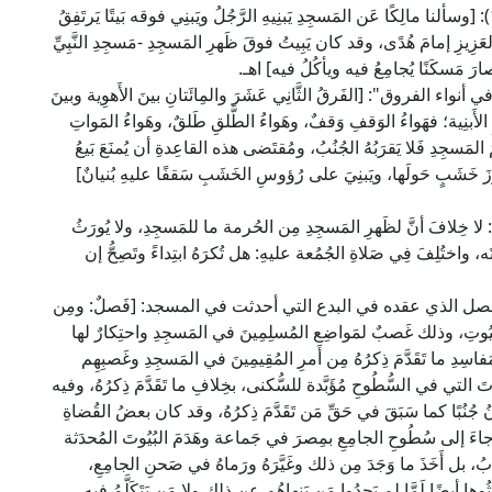
وفي فقه السادة المالكية: جاء في "المدونة" (1/ 108): [وسألنا مالِكًا عَن المَسجِدِ يَبنِيهِ الرَّجُلُ ويَبنِي فوقه بَيتًا يَرتَفِقُ
ِيزِ إمامَ هُدًى، وقد كان يَبِيتُ فوقَ ظَهرِ المَسجِدِ -مَسجِدِ النَّبِيِّ
ارَ مَسكَنًا يُجامِعُ فيه ويأكُلُ فيه] اهـ.
 الفروق": [الفَرقُ الثَّانِي عَشَرَ والمِائَتانِ بينَ الأَهوِية وبينَ
 الأَبنِية؛ فهَواءُ الوَقفِ وَقفٌ، وهَواءُ الطَّلقِ طَلقٌ، وهَواءُ المَواتِ
لمَسجِدِ فَلا يَقرَبُهُ الجُنُبُ، ومُقتَضى هذه القاعِدةِ أن يُمنَعَ بَيعُ
رزَ خَشَبٍ حَولَها، ويَبنِيَ على رُؤوسِ الخَشَبِ سَقفًا عليهِ بُنيانٌ]
َ أنَّ لظَهرِ المَسجِدِ مِن الحُرمة ما للمَسجِدِ، ولا يُورَثُ
، واختُلِفَ فِي صَلاةِ الجُمُعة عليهِ: هل تُكرَهُ ابتِداءً وتَصِحُّ إن
فصل الذي عقده في البدع التي أحدثت في المسجد: [فَصلٌ: ومِن
لبُيُوتِ، وذلك غَصبٌ لمَواضِع المُسلِمِينَ في المَسجِدِ واحتِكارٌ لها
 ما تَقَدَّمَ ذِكرُهُ مِن أَمرِ المُقِيمِينَ في المَسجِدِ وغَصبِهِم
ُوتَ التي في السُّطُوحِ مُؤَبَّدة للسُّكنى، بخِلافِ ما تَقَدَّمَ ذِكرُهُ، وفيه
جُنُبًا كما سَبَقَ في حَقِّ مَن تَقَدَّمَ ذِكرُهُ، وقد كان بعضُ القُضاةِ
زِّ جاءَ إلى سُطُوحِ الجامِعِ بمِصرَ في جَماعة وهَدَمَ البُيُوتَ المُحدَثة
، بل أَخَذَ ما وَجَدَ مِن ذلك وغَيَّرَهُ ورَماهُ في صَحنِ الجامِعِ،
وها أيضًا لَمَّا لم يَجِدُوا مَن يَنهاهُم عن ذلك ولا مَن يَتَكَلَّمُ فيه.