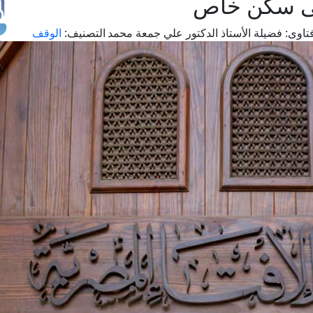
لى سكن خاص
تاوى:
فضيلة الأستاذ الدكتور علي جمعة محمد
التصنيف:
الوقف
طل
اس
حج
ال
م
الق