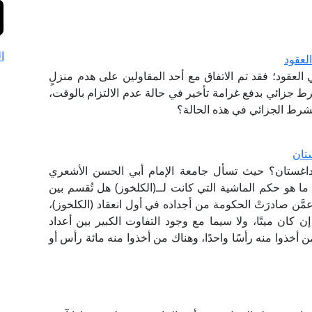
ا
لعقود
 العقود؛ فقد تم الاتفاق مع أحد المقاولين على هدم منزلٍ
 شرط جزائي بدفع غرامة تأخير في حالة عدم الالتزام بالوقت،
الشرط الجزائي في هذه الحالة؟
تان
داغستان؟ حيث تسأل جامعة الإمام أبي الحسن الأشعري
ا هو حكم الماشية التي كانت لــ(الكلخوز) هل تُقسم بين
مَّن صادرَتْ الحكومة من أجداده في أول انعقاد (الكلخوز)،
إن كان ميتًا، ولا سيما مع وجود التفاوت الكبير بين أعداد
أخذوا منه رأسًا واحدًا، وهناك من أخذوا منه مائة رأس أو