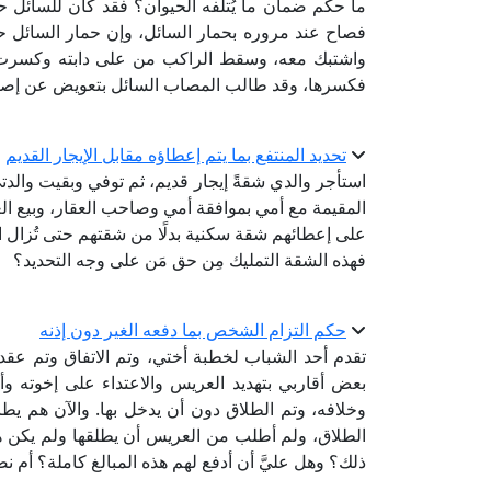
ما حكم ضمان ما يُتلفه الحيوان؟ فقد كان للسائل ح
فصاح عند مروره بحمار السائل، وإن حمار السائل حي
واشتبك معه، وسقط الراكب من على دابته وكسرت
فكسرها، وقد طالب المصاب السائل بتعويض عن إصابت
تحديد المنتفع بما يتم إعطاؤه مقابل الإيجار القديم
استأجر والدي شقةً إيجار قديم، ثم توفي وبقيت والدت
المقيمة مع أمي بموافقة أمي وصاحب العقار، وبيع ا
على إعطائهم شقة سكنية بدلًا من شقتهم حتى تُزال ال
فهذه الشقة التمليك مِن حق مَن على وجه التحديد؟
حكم التزام الشخص بما دفعه الغير دون إذنه
تقدم أحد الشباب لخطبة أختي، وتم الاتفاق وتم عقد
بعض أقاربي بتهديد العريس والاعتداء على إخوته و
وخلافه، وتم الطلاق دون أن يدخل بها. والآن هم يطا
الطلاق، ولم أطلب من العريس أن يطلقها ولم يكن 
ذلك؟ وهل عليَّ أن أدفع لهم هذه المبالغ كاملة؟ أم نصف