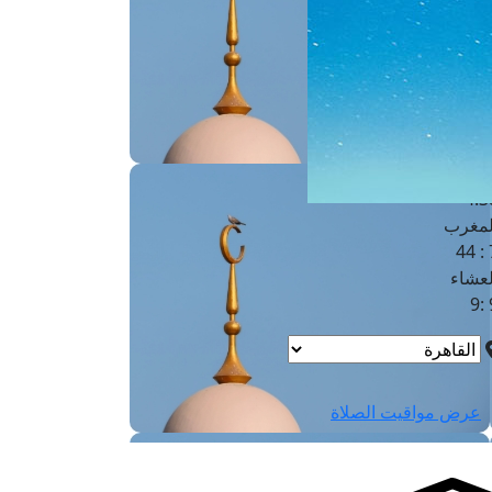
لفجر
4
لشروق
6
لظهر
1
لعصر
4:3
لمغرب
7 
لعشاء
9
عرض مواقيت الصلاة