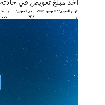
أخذ مبلغ تعويض في حادثة
تاريخ الفتوى:
07 يونيو 2005
رقم الفتوى:
من فتا
م
708
محمد