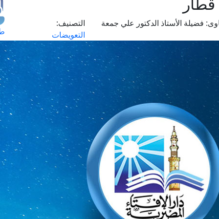
 قطار
وى:
فضيلة الأستاذ الدكتور علي جمعة
التصنيف:
طل
التعويضات
اس
حج
ال
م
الق