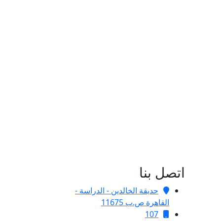
اتصل بنا
حديقة الخالدين - الدراسة -
القاهرة ص.ب 11675
107