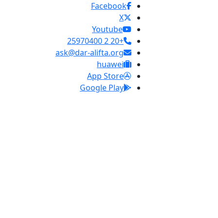
Facebook
X
Youtube
+20 2 25970400
ask@dar-alifta.org
huawei
App Store
Google Play