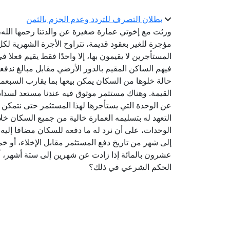
بطلان التصرف للتردد وعدم الجزم بالثمن
ورثت مع إخوتي عمارة صغيرة عن والدتنا رحمها الله
مؤجرة للغير بعقود قديمة، تتراوح الأجرة الشهرية لك
المستأجرين لا يقيمون بها، إلا واحدًا فقط يقيم فعلا
فيهم الساكن المقيم بالدور الأرضي مقابل مبالغ ندفعها
حالة خلوها من السكان يمكن بيعها بما يقارب السبعما
القيمة. وهناك مستثمر موثوق فيه عندنا مستعد لسداد
عن الوحدة التي يستأجرها لهذا المستثمر حتى نتمكن 
التعهد له بتسليمه العمارة خالية من جميع السكان خل
الوحدات، على أن نرد له ما دفعه للسكان مضافا إليه ع
إلى شهر من تاريخ دفع المستثمر مقابل الإخلاء، أو خ
عشرون بالمائة إذا زادت عن شهرين إلى ستة أشهر، أو
الحكم الشرعي في ذلك؟