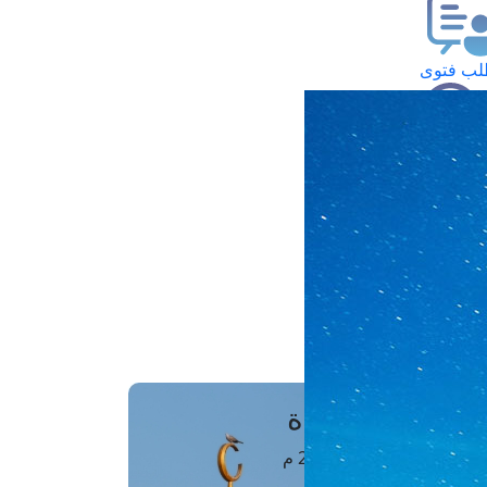
ب فتوى
تعلام عن فتوى
ز موعد
فتوى الهاتفية
َواقِيتُ الصَّـــلاة
اهرة · 07 أغسطس 2026 م