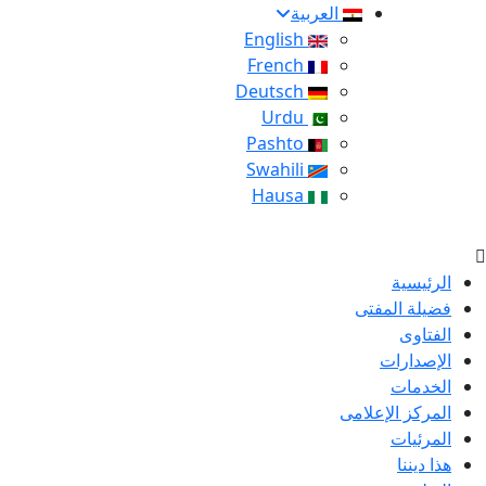
العربية
English
French
Deutsch
Urdu
Pashto
Swahili
Hausa
الرئيسية
فضيلة المفتى
الفتاوى
الإصدارات
الخدمات
المركز الإعلامى
المرئيات
هذا ديننا