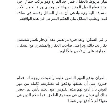
مار مربوط بالحقل، فمر أحد المارة وهو يركب حمارًا آخر،
نئذ قطع الحبل المقيد به وانفلت وجرى وراء الحمار الآخر
 ساقه اليسرى، وادعى أن حمار السائل رفسه في ساقه
ه. ويطلب السائل بيان الحكم الشرعي في هذه الواقعة.
ي في السكن، وبعد فترة تم تغيير عقد الإيجار باسم شقيقتي
لعقار بعد ذلك، وتراضى صاحب العقار والمشتري مع السكان
عمارة، على أن تكون ملكًا لهم.
 القران ودفع المهر المتفق عليه، وأصبحت زوجة له، فقام
أجبروه على أن يطلقها ودفعوا له مصاريفه كاملة من مهر
لبوني بأن أدفع لهم هذه الفلوس، مع العلم بأنني لم أحضر
هناك أي تدخل مني في موضوع الطلاق. فما حكم الدين في
ها؟ أم لا أدفع لهم شيئًا؟