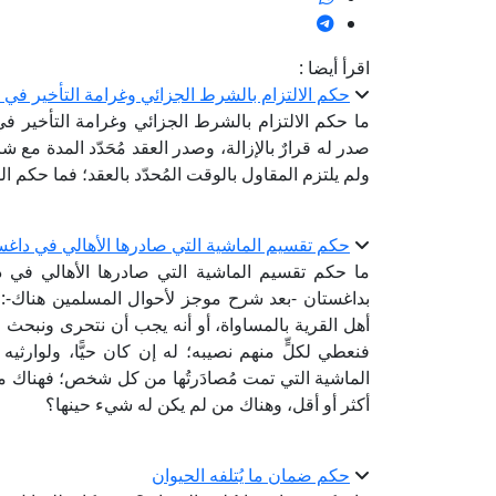
اقرأ أيضا :
حكم الالتزام بالشرط الجزائي وغرامة التأخير في ا
ما حكم الالتزام بالشرط الجزائي وغرامة التأخير في
صدر له قرارٌ بالإزالة، وصدر العقد مُحَدّد المدة مع
ولم يلتزم المقاول بالوقت المُحدّد بالعقد؛ فما حكم 
حكم تقسيم الماشية التي صادرها الأهالي في داغس
ما حكم تقسيم الماشية التي صادرها الأهالي في 
بداغستان -بعد شرح موجز لأحوال المسلمين هناك-: م
أهل القرية بالمساواة، أو أنه يجب أن نتحرى ونبحث ع
فنعطي لكلٍّ منهم نصيبه؛ له إن كان حيًّا، ولوارثيه 
الماشية التي تمت مُصادَرتُها من كل شخص؛ فهناك من 
أكثر أو أقل، وهناك من لم يكن له شيء حينها؟
حكم ضمان ما يُتلفه الحيوان