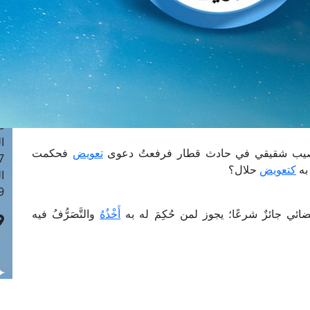
ا
 :41
ا
 :17
ا
 : 1
ا
8
ا
صيب شقيقي في حادث قطار فرفعتُ دعوى
تعويض
فحكمت
: 44
به
كتعويض
حلال؟
ا
 :9
ي جائزٌ شرعًا؛ يجوز لمن حُكِمَ له به
أَخْذُهُ
والتَّصَرُّفُ فيه