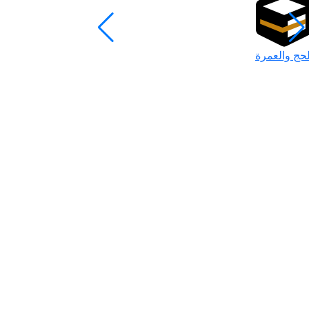
لحج والعمرة
رمضان