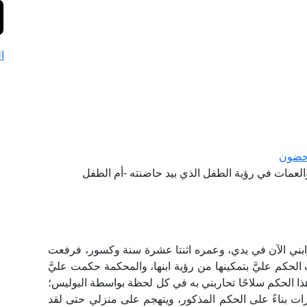
ا
محضون
العمات في رؤية الطفل الذي بيد حاضنته -أم الطفل
ابني الآن في ‏يدي، وعمره اثنتا عشرة ‏سنة وكسور، فرفعت
حكم عليَّ ‏بتمكينها من رؤية ابنها، ‏والمحكمة حكمت ‏عليَّ
ت هذا الحكم ‏سلاحًا تحاربني به في ‏كل لحظة بواسطة ‏البوليس؛
ات بناءً على ‏الحكم المذكور، ‏ويتهجم على منزلي ‏حتى لقد