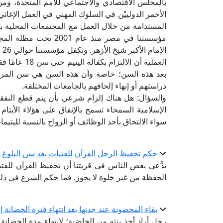
بالمجلس الاقتصادي والاجتماعي للأمم المتحدة، ومن
الأحمر الدولييْن في السلوك المهني في العمل الإغاث
المستدامة من خلال العمل مع المجتمعات المحلية بغض
مؤسستنا في مصر منذ عا
ال
العملية أن ال
بعد هذه السن؛ خاصة وأن هذه السن هي سن المراه
دراستهم أو إنهاء إلحاقهم بالجامعات المختلفة.
والسؤال: هل هناك إلزام شرعي بأن يتم قطع النفقة 
الإسلامية السمحاء تسمح بالإنفاق على هؤلاء الأيتام
سواء الالتحاق بأحد الوظائف أو الزواج بالنسبة لليتيم
حكم تحفيظ الرجل القرآن للفتيات بعد سن البلوغ
يدَّعي بعض الناس في قريتنا أن تحفيظ القرآن للف
الحفظة من غير خلوة لا يجوز. فما حكم الشرع في ذل
بقاء المحضونة عند جدتها بعد انتهاء فترة الحضانة إذ
رجل أراد أخذ بنته من الحاضنة؛ لانتهاء مدة الحضانة 