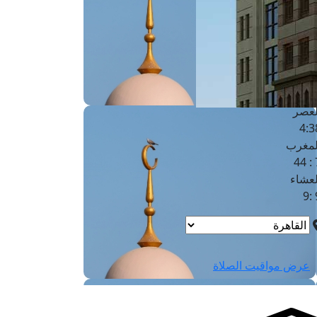
لفجر
4
لشروق
6
لظهر
1
لعصر
4:3
لمغرب
7 
لعشاء
9
عرض مواقيت الصلاة