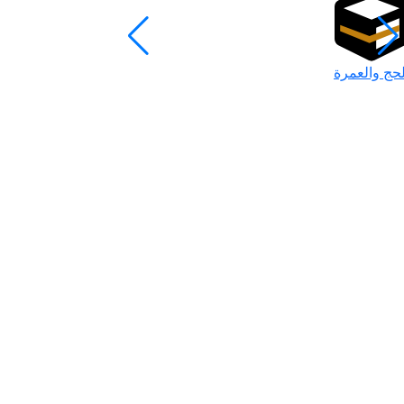
لحج والعمرة
رمضان