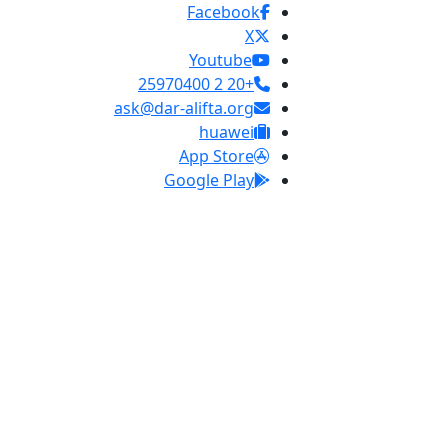
Facebook
X
Youtube
+20 2 25970400
ask@dar-alifta.org
huawei
App Store
Google Play