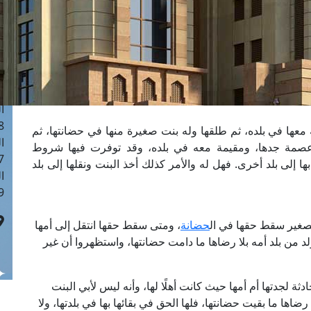
ا
 :41
ا
 :17
ا
 : 1
ا
8
ة معها في بلده، ثم طلقها وله بنت صغيرة منها في حضانتها، ثم
ا
عصمة جدها، ومقيمة معه في بلده، وقد توفرت فيها شروط
: 44
بها إلى بلد أخرى. فهل له والأمر كذلك أخذ البنت ونقلها إلى بلد
ا
 :9
صغير سقط حقها في ال
حضانة
، ومتى سقط حقها انتقل إلى أمها
لد من بلد أمه بلا رضاها ما دامت حضانتها، واستظهروا أن غير
ثة لجدتها أم أمها حيث كانت أهلًا لها، وأنه ليس لأبي البنت
ضاها ما بقيت حضانتها، فلها الحق في بقائها بها في بلدتها، ولا