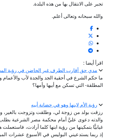
تجبر على الانتقال بها من هذه البلدة.
والله سبحانه وتعالى أعلم.
اقرأ أيضا :
مدي حق أقارب الطرف غير الحاضن في رؤية ال
ما حكم الشرع في أحقية الجد والجدة لأب والأعمام و
المطلقة- التي تسكن مع أبيها وأمها؟
رؤية الأم لابنها وهو في حضانة أبيه
‏رزقت بولد من زوجة ‏لي، وطلقت وتزوجت ‏بالغير، و
‏والدته دعوى عليَّ أمام ‏محكمة مصر الشرعية ‏بطلب ال
غيابيًّا بتمكينها من ‏رؤية ابنها كلما أرادت، ‏فاستعمل
إذ ربما ‏يستدعيني البوليس في ‏الأسبوع عشرات ‏المر