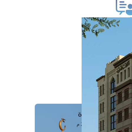
ب فتوى
تعلام عن فتوى
ز موعد
فتوى الهاتفية
َواقِيتُ الصَّـــلاة
اهرة · 07 أغسطس 2026 م