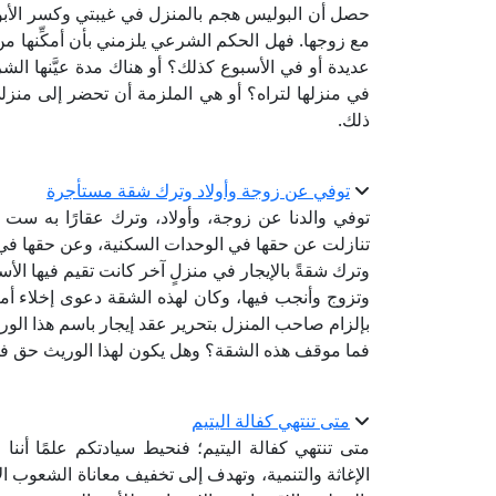
حصل أن ‏البوليس هجم بالمنزل ‏في غيبتي وكسر ‏الأبواب
‏مع زوجها. فهل الحكم ‏الشرعي يلزمني بأن ‏أمكِّنها من
‏عديدة أو في الأسبوع ‏كذلك؟ أو هناك مدة ‏عيَّنها الشر
في منزلها ‏لتراه؟ أو هي الملزمة ‏أن تحضر إلى منزلي ‏
ذلك.
توفي عن زوجة وأولاد وترك شقة مستأجرة
توفي والدنا عن زوجة، وأولاد، وترك عقارًا به ست 
تنازلت عن حقها في الوحدات السكنية، وعن حقها في 
وترك شقةً بالإيجار في منزلٍ آخر كانت تقيم فيها الأسر
وتزوج وأنجب فيها، وكان لهذه الشقة دعوى إخلاء أ
بإلزام صاحب المنزل بتحرير عقد إيجار باسم هذا الور
فما موقف هذه الشقة؟ وهل يكون لهذا الوريث حق فى
متى تنتهي كفالة اليتيم
متى تنتهي كفالة اليتيم؛ فنحيط سيادتكم علمًا أن
الإغاثة والتنمية، وتهدف إلى تخفيف معاناة الشعوب ال