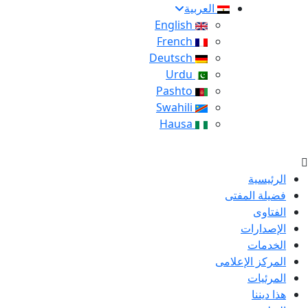
العربية
English
French
Deutsch
Urdu
Pashto
Swahili
Hausa
الرئيسية
فضيلة المفتى
الفتاوى
الإصدارات
الخدمات
المركز الإعلامى
المرئيات
هذا ديننا