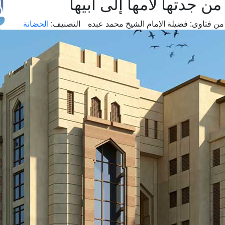
ن جدتها لأمها إلى أبيها
من فتاوى:
فضيلة الإمام الشيخ محمد عبده
التصنيف:
الحضانة
طل
اس
حج
ال
م
الق