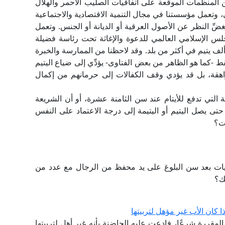
 المنظمات الموقعة على اتفاقيات الصليب الأحمر والهلال
ي، وتعمل مؤسستنا في مجال التنمية الاقتصادية والاجتماعية
ِّ النظر عن الأصول العرقية أو الديانة أو الجنس. وتعمل
م 2001 تحت مظلة المجلس الإسلامي العالمي للدعوة والإغاثة تحت رئاسة فضيلة
إمام الأكبر شيخ الأزهر. وتكفل مؤسستنا حوالي 26 ألف يتيم في أكثر من بلد. وقد لاحظنا من الممارسة والخبرة
التزام بكفالة اليتيم حتى سن 18 عامًا فقط -كما هو الظاهر من بعض الفتاوى- يؤدِّي إلى ضياع اليتيم
قة، بل قد يؤدي وقف الكفالات إلى حرمانهم من إكمال
التي تدفع للأيتام عند سن الثامنة عشرة، أو أن الشريعة
 حتى يصل اليتيم أو اليتيمة إلى درجة الاعتماد على النفس
ات؟
تيات بعد سن البلوغ على يد محفظ من الرجال مع عدد من
ك؟
ا كان الأب غير مؤهل لتربيتها
المقررة شرعًا، فادعت عليه الحاضنة بأنه غير أهل لتربيتها