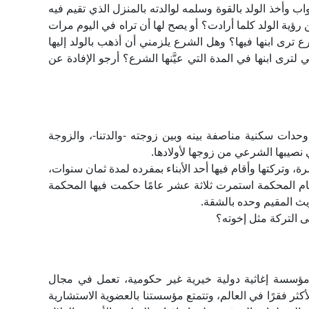
 وأخذ الولد ‏بالقوة وسلمه لوالدته ‏بالمنزل الذي تقيم فيه
 رؤية الولد ‏كلما أرادت؟ أو يصح لها ‏أن تراه في اليوم مرات
ع ترى ابنها ‏فيها؟ وهل الشرع ‏يلزمني أن أذهب ‏بالولد إليها
لترى ابنها في المدة ‏التي عيَّنها الشرع؟ أرجو ‏الإفادة عن
وحدات سكنية مناصفة بينه وبين زوجته -والدتنا-، والزوجة
نصيبها الشرعي من زوجها لأولادها.
ة، وتركتها وأقام فيها أحد الأبناء بمفرده لمدة ثمان سنوات،
مام المحكمة استمرت ثلاثة عشر عامًا حكمت فيها المحكمة
يث المقيم وحده بالشقة.
 التركة مثل إخوته؟
نا مؤسسة إغاثية دولية خيرية غير حكومية، تعمل في مجال
أكثر فقرًا في العالم، وتتمتع مؤسستنا بالعضوية الاستشارية