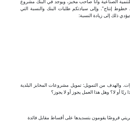
نمية الصناعية وأنا صاحب مخبز، ويوجد في البنك مشروع
ى خطوط إنتاج". وإلى سيادتكم طلبات البنك والنسبة التي
فيؤدي ذلك إلى زيادة النسبة:
فائدة 5.5 سنويًّا مبسطة بحد أقصى 5 سنوات. والهدف من التمويل: تمويل مشروعات المخابز البلدية
 ربًا أو لا؟ وهل هذا العمل يجوز أو لا يجوز؟
قريتي قروضًا يقومون بتسديدها على أقساط مقابل فائدة