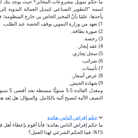
ما حكم تمويل مشروعات المخابز؟ حيث يوجد بنك للت
اسمه "التطوير الصناعي لتبديل العمالة اليدوية إل
يأخذها، علمًا بأنَّ المخبز الخاص بي خارج المنظومة؛ 
1) تعهد من وزارة التموين بوقف الحصة عند الطلب.
2) صورة بطاقة.
3) رخصة.
4) عقد إيجار.
5) سجل تِجاري.
6) ضرائب.
7) تأمينات.
8) عرض أسعار.
9) شهادة الجيش.
ومعدل ال
النصف الآلية لتصبح آلية بالكامل. والسؤال: هل يُعد هذا
حكم إقراض الناس بفائدة
ما حكم إقراض الناس بفائدة؛ فأنا أقوم بإعطاء أهل 
15%. فما الحكم الشرعي لهذا العمل؟