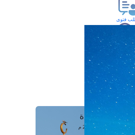
ب فتوى
تعلام عن فتوى
ز موعد
فتوى الهاتفية
َواقِيتُ الصَّـــلاة
اهرة · 06 أغسطس 2026 م