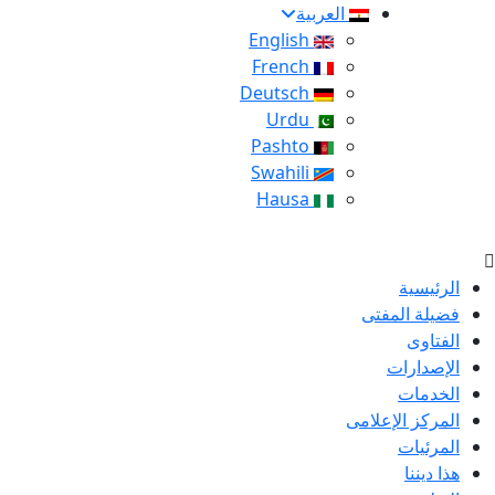
العربية
English
French
Deutsch
Urdu
Pashto
Swahili
Hausa
الرئيسية
فضيلة المفتى
الفتاوى
الإصدارات
الخدمات
المركز الإعلامى
المرئيات
هذا ديننا