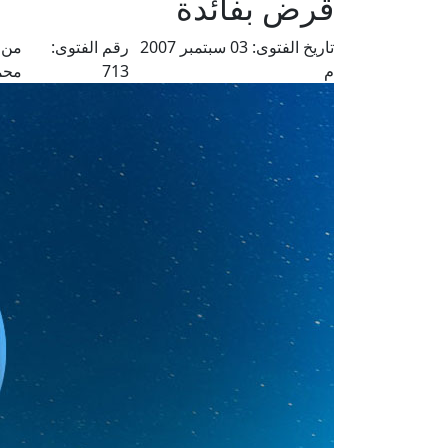
قرض بفائدة
تاريخ الفتوى:
03 سبتمبر 2007
رقم الفتوى:
من 
م
713
محم