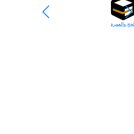
لحج والعمرة
رمضان