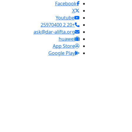
Facebook
X
Youtube
+20 2 25970400
ask@dar-alifta.org
huawei
App Store
Google Play