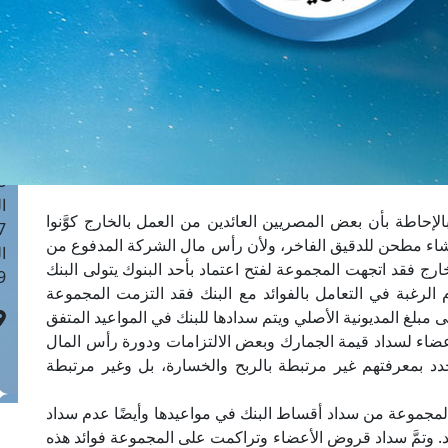
ا
 :40
ا
 :17
ا
 : 1
ا
8
ا
الإحاطة بأن بعض المصريين العائدين من العمل بالخارج كوَّنوا
: 45
إنشاء مطحن للدقيق الفاخر، ولأن رأس مال الشركة المدفوع من
ا
لخارج فقد اتجهت المجموعة لفتح اعتماد بأحد البنوك يتولى البنك
 :10
 الرغبة في التعامل بالفوائد مع البنك فقد التزمت المجموعة
ى مبلغ المديونية الأصلي ويتم سدادها للبنك في المواعيد المتفق
أعضاء لسداد قيمة الجمارك وبعض الالتزامات ودورة رأس المال
تحدد بمعرفتهم غير مرتبطة بالربح والخسارة، بل وغير مرتبطة
لمجموعة من سداد أقساط البنك في مواعيدها وأيضًا عدم سداد
ئد. وتمَّ سداد قروض الأعضاء وتراكمت على المجموعة فوائد هذه