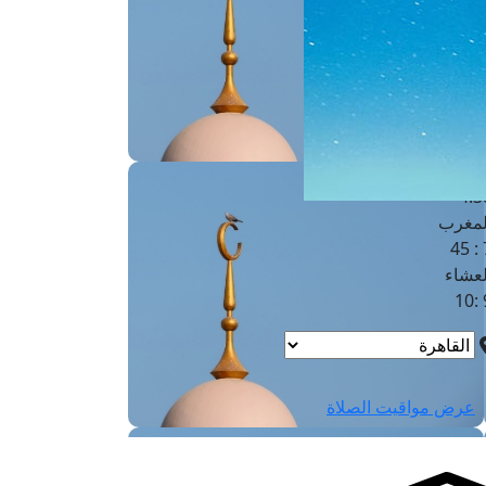
لفجر
4
لشروق
6
لظهر
1
لعصر
4:3
لمغرب
7 
لعشاء
9
عرض مواقيت الصلاة