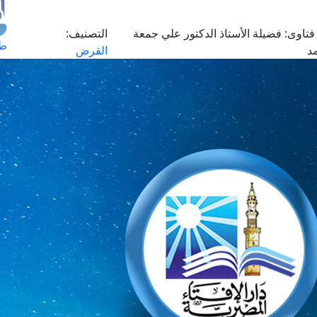
فتاوى:
فضيلة الأستاذ الدكتور علي جمعة
التصنيف:
طل
د
القرض
اس
حج
ال
م
الق