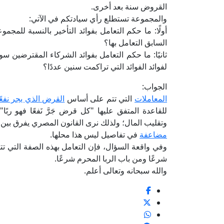
القروض سنة بعد أخرى.
والمجموعة تستطلع رأي سيادتكم في الآتي:
أولًا: ما حكم التعامل بفوائد التأخير بالنسبة للمج
السابق التعامل بها؟
ثانيًا: ما حكم التعامل بفوائد الشركاء المقترضين سو
لفوائد الفوائد التي تراكمت سنين عددًا؟
الجواب:
المعاملات
التي تتم على أساس
القرض الذي يجر نفعً
للقاعدة المتفق عليها "كل قرض جَرَّ نَفعًا فهو رب
وتقليب المال؛ ولذلك نرى القانون المصري يفرق بين ال
مضاعفة
في تفاصيل ليس هذا محلها.
وفي واقعة السؤال، فإن التعامل بهذه الصفة التي تتر
شرعًا ومن باب الربا المحرم شرعًا.
والله سبحانه وتعالى أعلم.