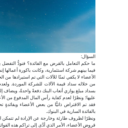
السؤال:
ما حكم التعامل بالقرض مع الفائدة؟ فنودُّ التفضل ب
فيما بينهم شركة استثمارية، وكانت باكورة أعمالها 
الأعضاء لا يكفي ثمنًا للآلات التي تم استيرادها من ا
من خلاله سداد قيمة الآلات للشركة الموردة. ولعدم
بسداد مبلغ يوازي أتعاب البنك دفعةً واحدةً، ويضاف إل
عليها؛ ونظرًا لعدم كفاية رأس المال المدفوع من ال
فقد تم الاقتراض ذاتيًّا من بعض الأعضاء وبفائدةٍ 
بالفائدة السارية في البنوك.
ونظرًا لظروف طارئة وخارجة عن الإرادة لم تتمكن ا
قروض الأعضاء، الأمر الذي أدَّى إلى تراكم هذه الفوا