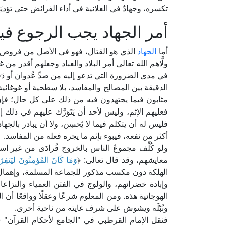
تكسره، وجهادٌ في العلانية في أداء الفرائض حتى تؤديَها 
أمر الجهاد يجب الرجوع فيه 
أما
الجهاد
الذي هو القتال، فهو في الأصل من فروض الك
ولَّاهم الله تعالى أمر البلاد والعباد وجعلهم أقدر
في مدى الضرورة التي تدعو إليه من صدِّ عُدوان أو د
الدقيقة بين المصالح والمفاسد، بلا سطحية أو غوغائي
مثابون فيما يجتهدون فيه من ذلك على كل حال؛ فإن أ
فعليهم الإثم، وليس لأحد أن يَتَوَرَّك عليهم في ذلك
فليس له أن يتكلم فيما لا يُحسِن، ولا أن يبادر بالجها
أكثر من نفعه، فيبوء بإثم ما يجره فعله من المفاسد.
ولو كُلِّف مجموعُ الناس بالخروج فُرادَى من غير 
معايشهم، وقد قال تعالى: ﴿
وَمَا كَانَ المُؤمِنُونَ ليَنفِرُو
الهلكة دون مكسب مذكور للجماعة المسلمة، وإهمال 
وإبادة خضرائهم، والولوج في الفتن العمياء والنزاعا
الهوجائية هذه. ومن المعلوم شرعًا وعقلًا وواقعًا أن التش
ونُبْلَه ويشوش على شرف غايته من ناحية أخرى.