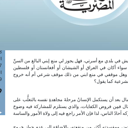
ا
 :41
ا
 :17
ا
 : 1
ا
8
ا
يش في بلدي مع أسرتي، فهل يجوز لي منع إبني البالغ من السنِّ
: 44
 سواء أكان في العراق أو الشيشان أو أفغانستان أو فلسطين
ا
 وهل موقفي في منع ابني من ذلك موقف شرعي أم أنه خروج
 :9
لشرعية كما يقول؟
ل بعد أن يستكمل الإنسانُ مرحلةَ مجاهدةِ نفسه بالتغلُّب على
لقتال فمِن فروض الكفايات، والذي يستلزم للمشاركة فيه وضوحَ
ُدركه آحادُ الناس، لذا فإن الأمر راجع فيه إلى ولاة الأمور والساسة
يجوز، ومفسدته أكثر من منفعته، بالإضافة إلى عدم جواز خروج