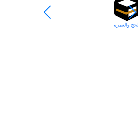
لحج والعمرة
رمضان