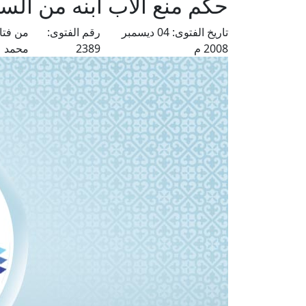
حكم منع الأب ابنه من السف
تاريخ الفتوى:
04 ديسمبر
رقم الفتوى:
من فتا
2008 م
2389
محمد