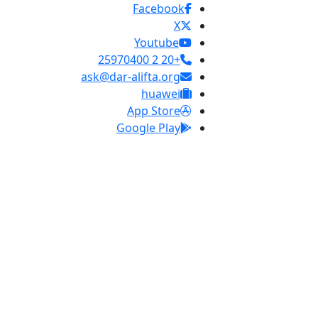
Facebook
X
Youtube
+20 2 25970400
ask@dar-alifta.org
huawei
App Store
Google Play