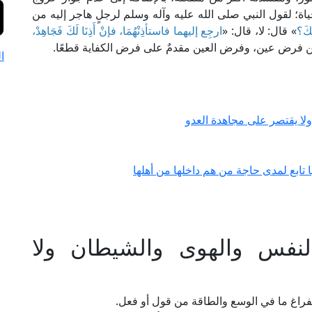
لحياة؛ لقول النبي صلى الله عليه وآله وسلم لرجلٍ هاجر إليه من
لَكَ؟
» قال: لا، قال: «
ارجِع إليهما فاستأذِنْهُمَا، فإنْ أَذِنَا لَكَ فَجَاهِدْ،
دين فرض عين، وفرض العين مقدمٌ على فرض الكفاية قطعًا.
ا
لا يقتصر على مجاهدة العدو
تابع لمدى حاجة من هم داخلها من أهلها
لنفس والهوى والشيطان ولا
فراغ ما في الوسع والطاقة من قول أو فعل.