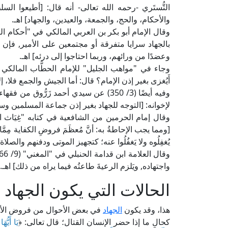
التُّستَري -رحمه الله تعالى- أنه قال: [أطيعوا ال
والأحكام، والحج، والجمعة، والعيدين، والجهاد] اهـ.
بالجهاد سرايا متفرقة أو مجتمعين على الأمير, فإن خ
وعضدًا من ورائهم، وربما احتاجوا إلى درئه] اهـ.
أَيُغزى بغير إذن الإمام؟ قال: أما الجيش والجمع فلا، إلا
وفيه أيضًا (3/ 350) عن سيدي أحمد زَرُّو
لإخوانه: [التوجه للجهاد بغير إذن جماعة المسلمين وسلطانه
[ومما يجب الإحاطةُ به: أنَّ مُعظَمَ فروضِ الكفاية مِمّ
يُغفِلُوه ولا يَغفُلُوا عنه؛ كتجهيز الموتى ودفنهم والصلا
واجتهاده, ويَلزم الرعيةَ طاعتُه فيما يراه من ذلك] اهـ.
الحالات التي يكون الجهاد
هذا، وقد يكون
الجهاد
في بعض الأحوال من فروض الأع
كحالِ ما إذا حضر الإنسان القتال؛ قال تعالى: ﴿
يَا أَيُّه