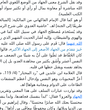
وقد نقل الشرع معنى الجهاد من الوضع اللغوي العام 
الكتب العلمية).
أو هو كما قال الإمام الفاكهاني من المالكية: [المبا
طريقًا إلى الجنة] اهـ. "حاشية العدوي على شرح الرسالة" (2/ 3، ط. دار 
وقد يُستَخدَم مُصطلح الجهاد في سبيل الله كما في
والهوى والشيطان، وإليه أشار الحديث الشهير الذي روا
الله عنهما
قال: قَدِم على رسول الله صلى الله عليه و
خَيرَ مَقدَم من الجهاد الأصغر إلى الجهاد الأكبر
»، قالوا
كان الحُفَّاظ قد نَصُّوا على أنَّ به شيئًا من الضعف 
النفس أَعسَر وأَشَق بكثير من مجاهدة العدو، بل إن ال
يجاهد نفسه ويقتل حظها في قلبه.
قال ا
أعزِّ المحبوبات وهو النفس وإدخال أعظم المشقات عل
الطاعات على الدوام ومجانبة هواها] اهـ.
وقد تواردت عبارات السلف على هذا المعنى وتقريره
الجهاد
والغزو؟ فقال: "ابدأ بنفسك فجاهدها، وابدأ بنفسك فا
محتسبًا بعثك الله صابرًا محتسبًا". وقال إبراهيم بن
من الدنيا وبلائها، وكان محفوظًا معافًى من أذاها". و