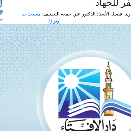
ر للجهاد
وى:
فضيلة الأستاذ الدكتور علي جمعة
التصنيف:
مستجدات
طل
ونوازل
اس
حج
ال
م
الق