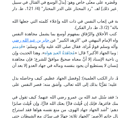
وقَصَره على معنًى خاص وهو: [بذلُ الوسع في القتال في سبيل
الله مباشرة أو معاونة بمال أو رأي أو تكثير سواد أو غير ذلك] اهـ. "رد المحتار على الدر المختار" (4/ 121، ط. دار
لغة في إتعاب النفس في ذات الله وإعلاء كلمته التي جعلها الله
الفكر).
 كتب الأخلاق والرِّقاق بمفهوم أوسع بما يشمل مجاهدة النفس
ه الإمام البيهقي في "الزهد الكبير" عن
جابر بن عبد الله رضي
آله وسلم قومٌ غُزاة، فقال صلى الله عليه وآله وسلم: «
قَدِمتم
: وما الجهاد الأكبر؟ قال: «
مُجاهَدَةُ العبدِ هواه
». وهذا الحديث وإن
من ناحية الإسناد إلا أنَّ معناه صحيحٌ موافقٌ للشرع؛ فإن مجاهدة
إنسان لا يستطيع أن يجود بنفسه وماله في جهاد العدو إلا بعد أن
لعلامة ابن عابدين في "رد المحتار" (4/ 119، ط. دار الكتب العلمية): [وفضل الجهاد عظيم, كيف وحاصله بذل
يه؛ تقرُّبًا بذلك إلى الله تعالى. وأشق منه: قصر النفس على
؛ فقد سُئل عبد الله بن عمرو رضي الله عنهما: كيف تقول في
غزها، فإنك إن قُتِلتَ فارًّا بعثك الله فارًّا، وإن قُتِلتَ صابرًا
 أدهم: "أشد الجهاد جهاد الهوى، من منع نفسه هواها فقد استراح
قال حاتم الأصم: "الجهاد ثلاثة: جهادٌ في سِرِّك مع الشيطان حتى