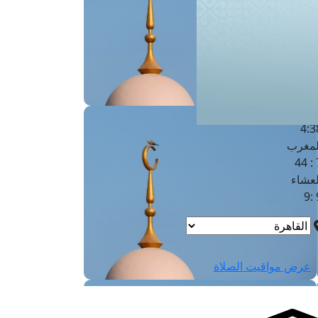
لفجر
4
لشروق
6
لظهر
1
لعصر
4:3
لمغرب
7 
لعشاء
9
عرض مواقيت الصلاة