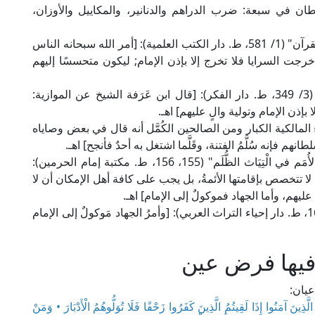
سلطان في سبعة: ضرب الدراهم والدنانير، والمكاييل والأوزان،
وقال الإمام أبو بكر بن العربي المالكي في "أحكام القرآن" (1/ 581، ط. دار الكتب العلمية): [أمر الله سبحانه الناس
رجت السرايا فلا تخرج إلا بإذن الإمام; ليكون متحسسًا إليهم
وجاء في "مواهب الجليل" للإمام الحطَّاب المالكي (3/ 349، ط. دار الفكر): [قال ابن عَرَفة الشيخ عن الموازية:
 بإذن الإمام وتولية والٍ عليهم] اهـ.
ق من فقهاء المالكية الكبار ومن الصالحين الكُمَّل أنه قال في بعض وصاياه
م فإنه سُلَّمُ الفتنة، وقَلَّما اشتغل به أحدٌ فأنجح] اهـ.
وقال إمام الحرمين من الشافعية في كتابه "غِيَاث الأُمَم في الْتِيَاث الظُّلَم" (155، 156، ط. مكتبة إمام الحرمين):
َا لا تتخصص بإقامتها الأئمةُ، بل يجب على كافة أهل الإمكان أن لا
ة عليهم، وأما الجهاد فموكولٌ إلى الإمام] اهـ.
وقال العلامة ابن قدامة الحنبلي في "المغني" (9/ 166، ط. دار إحياء التراث العربي): [وأمرُ الجهاد مَوكولٌ إلى الإمام
 فيها فرض عين
يان:
َا الَّذِينَ آمَنُوا إِذَا لَقِيتُمُ الَّذِينَ كَفَرُوا زَحْفًا فَلَا تُوَلُّوهُمُ الْأَدْبَارَ • وَمَنْ