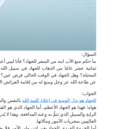
السؤال:
ما حكم منع الأب ابنه من السفر للجهاد؟ فأنا ليبي أع
ثمانية عشر عامًا من الذهاب للجهاد في سبيل الله
المحتلة؟ وهل الجهاد في الوقت الحالي فرض عين؟
عن طاعة الله عز وجل ومنع له من إقامة الفرائض ا
الجواب:
الجهاد هو بذل الوسع في إعلاء كلمة الله
بالنفس والما
هواه؛ فهذا هو الجهاد الأعظم، أما الجهاد الذي هو ا
الرايةِ والسبيلِ الذي تتمُّ به وعنه المدافعة، وهذا لا ي
العالِمِين بمجريات الأمور ومآلاتها.
أما الخروج الفردي للجهاد بغير إذن ولي الأمر فلا 