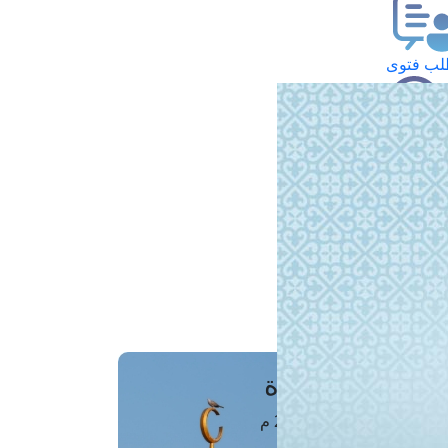
ب فتوى
تعلام عن فتوى
ز موعد
فتوى الهاتفية
َواقِيتُ الصَّـــلاة
اهرة · 07 أغسطس 2026 م