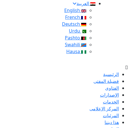
العربية
English
French
Deutsch
Urdu
Pashto
Swahili
Hausa
الرئيسية
فضيلة المفتى
الفتاوى
الإصدارات
الخدمات
المركز الإعلامى
المرئيات
هذا ديننا