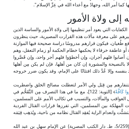
كما أمر الله، وجهادٌ مع أعداء الله في عِزِّ الإسلام".
إلى ولاة الأمور
فايات التي يعود أمر تنظيمها إلى ولاة الأمور والساسة الذين
 من غيرهم على معرفة مآلات هذه القرارت المصيرية، حيث ينظرون
َفع طُغيان، فيكون قرارهم مدروسًا دراسة صحيحة فيها الموازنة
ة أو عاطفة خرقاء لا يحكمها خطام الحكمة أو زمام التعقل، وهم
صابوا فلهم أجران، وإن أخطؤوا فلهم أجر واحد، وإن قَصَّروا
 إلا بالنصيحة والمشورة إن كان من أهلها، فإن لم يكن مِن أهلها
د بنفسه وإلا عُدَّ ذلك افتئاتًا على الإمام، وقد يكون ضرر خروجه
استنفارهم مِن قِبَل ولي الأمر لتعطلت مصالح الخلق واضطربت
ا كَافَّةً
﴾ [التوبة: 122]، مع ما في هذا التصرف مِن التَّقَحُّم في
العواقب والمآلات، والتسبب في تكالب الأمم على المسلمين،
ت المهلكة بين المسلمين، التي تفرزها قرارات القتال الفردية
تُّت وانعدام الراية يُفقِد القتال نظامه من ناحية، ويُذهِب قِيَمَه
فنقل الإمام القرطبي في "الجامع لأحكام القرآن" (5/259، ط. دار الكتب المصرية) عن الإمام سهل بن عبد الله