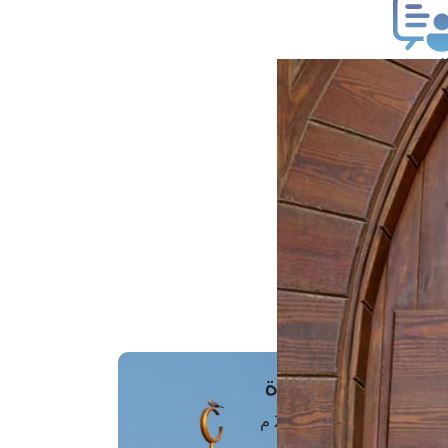
ب فتوى
تعلام عن فتوى
ز موعد
فتوى الهاتفية
َواقِيتُ الصَّـــلاة
اهرة · 07 أغسطس 2026 م