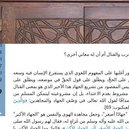
ا
 :41
ا
 :17
ا
 : 1
ا
8
رب والقتال أم أن له معاني أخرى؟
ا
: 44
دور أغلبها على المفهوم اللغوي الذي يستفرغ الإنسان فيه وسعه
ا
على الحجِّ، ويطلَق على قول الحقِّ في موضعه، ويطلَق على
 :9
وليس المقصود من تشريع الجهاد هذا الأخير الذي هو بمعنى القتال
 مشروط بعدم الاعتداء، بل إن مشروعيته ليتمكن المسلم من
ًا لقول الله تعالى في وَصْفِ الجهاد والمجاهدين: ﴿
وَالَّذِينَ
عنكبوت: 69].
َ "جهادًا أصغر"، وجعل مجاهدة الهوى والنفس هو "الجهاد الأكبر"
 الله عليه وآله وسلم من غَزاةٍ له، فقال لهم رسول الله صلى
 الجِهادِ الأَصغَرِ إلَى الجِهادِ الأَكبَرِ
»، قالوا: وما الجهاد الأكبر يا