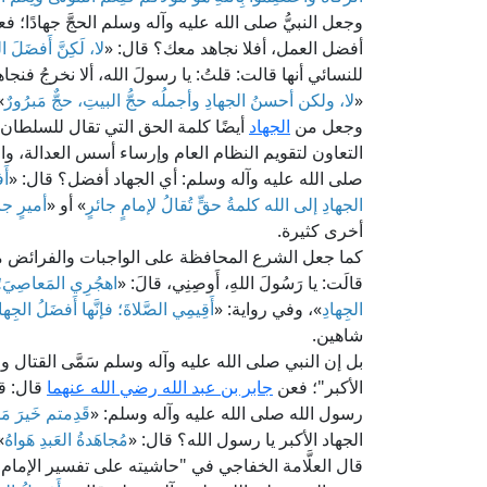
وجعل النبيُّ صلى الله عليه وآله وسلم الحجَّ جهادًا؛ ف
أفضل العمل، أفلا نجاهد معك؟ قال: «
لا، لَكِنَّ أَفضَلَ ال
للنسائي أنها قالت: قلتُ: يا رسولَ الله، ألا نخرجُ فن
«
لا، ولكن أحسنُ الجهادِ وأجملُه حجُّ البيتِ، حجٌّ مَبرُورٌ
.
وجعل من
الجهاد
أيضًا كلمة الحق التي تقال للسلطان
التعاون لتقويم النظام العام وإرساء أسس العدالة، والإد
صلى الله عليه وآله وسلم: أي الجهاد أفضل؟ قال: «
أَ
الجهادِ إلى الله كلمةُ حقٍّ تُقالُ لإمامٍ جائرٍ
» أو «
أميرٍ جا
أخرى كثيرة.
كما جعل الشرع المحافظة على الواجبات والفرائض
قالَت: يا رَسُولَ اللهِ، أَوصِنِي، قالَ: «
اهجُرِي المَعاصِيَ؛ 
الجِهادِ
»، وفي رواية: «
أَقِيمِي الصَّلاةَ؛ فإنَّها أَفضَلُ الجِهاد
شاهين.
بل إن النبي صلى الله عليه وآله وسلم سَمَّى القتال 
الأكبر"؛ فعن
جابر بن عبد الله رضي الله عنهما
قال: قد
رسول الله صلى الله عليه وآله وسلم: «
قَدِمتم خَيرَ مَق
الجهاد الأكبر يا رسول الله؟ قال: «
مُجاهَدةُ العَبدِ هَواهُ
»
قال العلَّامة الخفاجي في "حاشيته على تفسير الإمام 