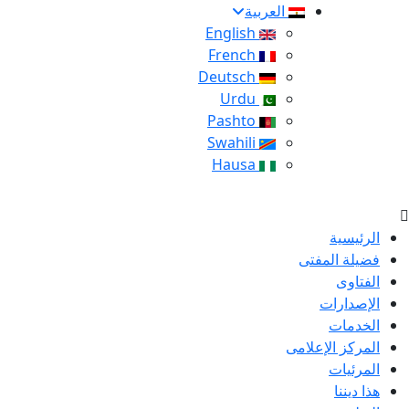
العربية
English
French
Deutsch
Urdu
Pashto
Swahili
Hausa
الرئيسية
فضيلة المفتى
الفتاوى
الإصدارات
الخدمات
المركز الإعلامى
المرئيات
هذا ديننا