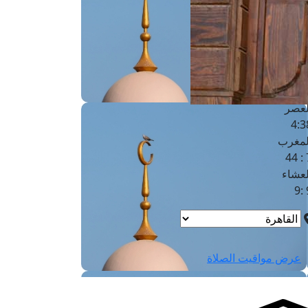
لفجر
4
لشروق
6
لظهر
1
لعصر
4:3
لمغرب
7 
لعشاء
9
عرض مواقيت الصلاة