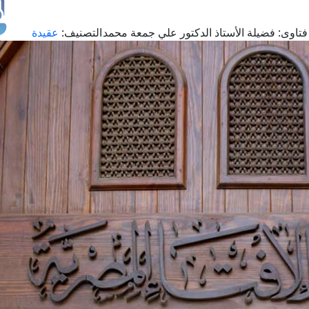
تاوى:
فضيلة الأستاذ الدكتور علي جمعة محمد
التصنيف:
عقيدة
طل
اس
حج
ال
م
الق