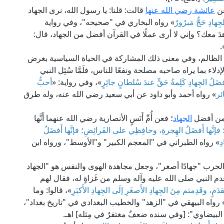
عن
عائشة رضي الله عنها
قالت: قلنا: يا رسول الله، نرى الجهاد
جِهادِ حَجٌّ مَبرُورٌ
» رواه البخاري في "صحيحه"، وفي رواية
جاهدَ معك؟ وإني لا أرى عملًا في القرآن أفضل من الجهاد، قال:
»
 الظالم، وفي معنى ذلك المشاركة في الحياة السياسية بغرض
لاء بما يراه صاحبه مصلحة ونفعًا للناس، فلَمَّا سُئِل النبي
فضَلُ الجِهادِ كَلِمةُ حَقٍّ عندَ سُلطانٍ جائِرٍ
»، وفي رواية: «
أحبُّ
ئر
» رواه أحمد وأبو داود عن أبي سعيد رضي الله عنه، وله طرق
 من أفضل
الجهاد
؛ فعن أُمِّ أَنَسٍ الأنصارية رضي الله عنهما أَنَّها
فإنَّها أَفضَلُ الهِجرةِ، وحافِظِي على الفَرائِضِ؛ فإنَّها أَفضَلُ
ِ
» رواه الطبراني في "المعجم الكبير" و"الأوسط"، ورواه ابن
والحرب "جهادًا أصغر"، وجعل مجاهدة الهوى والنفس هو "الجهاد
م النبي صلى الله عليه وآله وسلم من غَزاةٍ له، فقال لهم
دَمٍ، وقَدِمتم مِنَ الجِهادِ الأَصغَرِ إلَى الجِهادِ الأَكبَرِ
»، قالوا: وما
 رواه البيهقي في "الزهد" والخطيب البغدادي في "تاريخ بغداد"،
البيضاوي": [وفي سنده ضعفٌ مغتفرٌ في مِثله] اهـ.