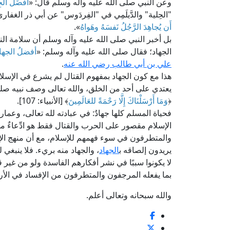
وعن النبي صلى الله عليه وآله وسلم قال: «
أَفضَلُ الج
"الحِلية" والدَّيلَمِي في "الفِردَوس" عن أبي ذر الغف
أَن يُجاهِدَ الرَّجُلُ نَفسَهُ وهَواهُ
».
بل أخبر النبي صلى الله عليه وآله وسلم أن سلامة ا
الجهاد؛ فقال صلى الله عليه وآله وسلم: «
أفضلُ الجهادِ م
علي بن أبي طالب رضي الله عنه
.
هذا مع كون الجهاد بمفهوم القتال لم يشرع في الإسلام
يعتدي على أحد من الخلق، والله تعالى وصف نبيه صلى
﴿
وَمَا أَرْسَلْنَاكَ إِلَّا رَحْمَةً للعَالَمِينَ
﴾ [الأنبياء: 107].
فحياة المسلم كلها جهادٌ: في عبادته لله تعالى، وعمارته
الإسلام مقصور على الحرب والقتال فقط هو ادِّعاءٌ مخالف
والمتطرفون في سوء فهمهم للإسلام، مع أن منهج الإ
يريدون إلصاقه ب
الجهاد
، والجهاد منه بريء. فلا ينبغي
لا يكونوا سببًا في نشر أفكارهم الفاسدة ولو من غير ق
بما يفعله المرجفون والمتطرفون من الإفساد في الأ
والله سبحانه وتعالى أعلم.