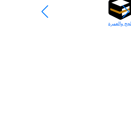
لحج والعمرة
رمضان