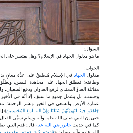
السؤال:
ما هو مدلول الجهاد في الإسلام؟ وهل يقتصر على الح
الجواب:
مدلول
الجهاد
في الإسلام مُنطبقٌ على عدَّة معانٍ ي
وطاقته؛ فيطلق الجهاد على مجاهدة النفس، ويطلَق 
مقاتلة العدوِّ المعتدي لرفع العدوان ودفع الطغيان، 
وحسب، بل يشمل جميع ما سبق، إلا أنّه في الأخير
عمارة الأرض والسعي في الخير ونشر الرحمة؛ مصداق
جَاهَدُوا فِينَا لَنَهْدِيَنَّهُمْ سُبُلَنَا وَإِنَّ اللهَ لَمَعَ الْمُحْسِنِينَ
﴾ [ال
حتى إن النبي صلى الله عليه وآله وسلم سَمَّى القتال
كما في حديث
جابررضي الله عنه
قال: قدم النبي صلى
الله عليه وآله وسلم: «
قَدِمتم خَيرَ مَقدَمٍ، وقَدِمتم مِنَ