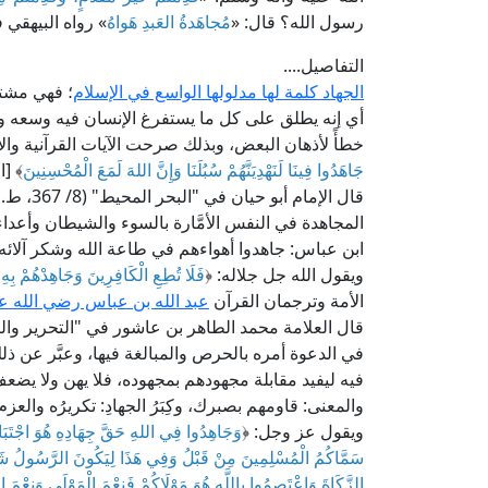
رسول الله؟ قال: «
مُجاهَدةُ العَبدِ هَواهُ
» رواه البيهقي 
التفاصيل....
الجهاد كلمة لها مدلولها الواسع في الإسلام
؛ فهي مشتقة
أي إنه يطلق على كل ما يستفرغ الإنسان فيه وسعه وط
خطأً لأذهان البعض، وبذلك صرحت الآيات القرآنية والأ
جَاهَدُوا فِينَا لَنَهْدِيَنَّهُمْ سُبُلَنَا وَإِنَّ اللهَ لَمَعَ الْمُحْسِنِينَ
﴾ [ال
قال الإم
المجاهدة في النفس الأمَّارة بالسوء والشيطان وأعداء 
ابن عباس: جاهدوا أهواءهم في طاعة الله وشكر آلائه و
ويقول الله جل جلاله: ﴿
فَلَا تُطِعِ الْكَافِرِينَ وَجَاهِدْهُمْ بِهِ 
الأمة وترجمان القرآن
عبد الله بن عباس رضي الله عن
في الدعوة أمره بالحرص والمبالغة فيها، وعبَّر عن ذل
فيه ليفيد مقابلة مجهودهم بمجهوده، فلا يهن ولا يضعف؛ 
والمعنى: قاومهم بصبرك، وكِبَرُ الجهادِ: تكريرُه والعز
ويقول عز وجل: ﴿
وَجَاهِدُوا فِي اللهِ حَقَّ جِهَادِهِ هُوَ اجْتَبَاك
سَمَّاكُمُ الْمُسْلِمِينَ مِنْ قَبْلُ وَفِي هَذَا لِيَكُونَ الرَّسُولُ شَهِي
الزَّكَاةَ وَاعْتَصِمُوا بِاللَّهِ هُوَ مَوْلَاكُمْ فَنِعْمَ الْمَوْلَى وَنِعْمَ ا