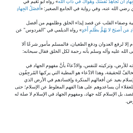
ِهادِ أَن تُجاهِدَ نَفسَكَ وهَواكَ في ذاتِ الله
» رواه أبو نُعَيم في
اري رضي الله عنه، وفي رواية في الجامع الصغير: «
أَفضَلُ الجِهادِ
لنية وصفاء القلب عن قصد إيذاء الخلق وظلمهم من أفضل
َن أَصبَحَ لا يَهُمُّ بظُلمِ أَحَدٍ
» رواه الديلمي في "الفردوس" عن
 إلا لرفع العدوان ودفع الطغيان، فالمسلم مأمور شرعًا ألا
 الله عليه وآله وسلم بأنه رحمة لكل الخلق فقال سبحانه:
 للأرض، وتزكيته للنفس، والادِّعاءُ بأنَّ مفهوم الجهاد في
ٌ للحقيقة، وهذا الادِّعاء هو المطية التي يركبها المُرجِفُون
سلام بعيد عن أفعالهم المنكرة وإفسادهم في الأرض الذي
 للعقلاء أن يساعدوهم على هذا الفهم المغلوط عن الإسلام؛ حتى
صد، بل الإسلام كله جهاد، ومفهوم الجهاد في الإسلام لا صلة له
رض.