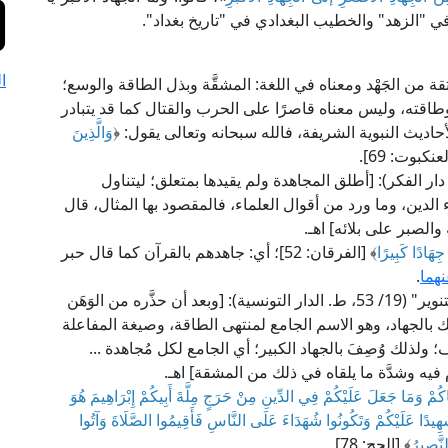
في "الزهد" والخطيب البغدادي في "تاريخ بغداد".
ا
 من الجَهْد ومعناه في اللغة: المشقَّة وبذل الطاقة والوسع؛
اقته، وليس معناه قاصرًا على الحرب والقتال كما قد يتبادر
حاديث النبوية الشريفة، فالله سبحانه وتعالى يقول: ﴿
وَالَّذِينَ
عنكبوت: 69].
ام أبو حيان في "البحر المحيط" (8/ 367، ط. دار الفكر): [أطلق المجاهدة ولم يقيدها بمتعلق؛ ليتناول
الدين، وما ورد من أقوال العلماء، فالمقصود بها المثال، قال
الصبر على بلائه] اهـ.
جِهَادًا كَبِيرًا
﴾ [الفرقان: 52]؛ أي: جاهدهم بالقرآن كما قال حبر
هما
.
قال العلامة محمد الطاهر بن عاشور في "التحرير والتنوير" (19/ 53، ط. الدار التونسية): [وبعد أن حذَّره من الوَهَن
ك بالجهاد، وهو الاسم الجامع لمنتهى الطاقة، وصيغة المفاعلة
ولذلك وُصِفَ بالجهاد الكبير؛ أي الجامع لكل مُجاهدة ...
م فيه وشدَّة ما يلقاه في ذلك من المشقة] اهـ.
ُمْ وَمَا جَعَلَ عَلَيْكُمْ فِي الدِّينِ مِنْ حَرَجٍ مِلَّةَ أَبِيكُمْ إِبْرَاهِيمَ هُوَ
دًا عَلَيْكُمْ وَتَكُونُوا شُهَدَاءَ عَلَى النَّاسِ فَأَقِيمُوا الصَّلَاةَ وَآتُوا
لنَّصِيرُ
﴾ [الحج: 78].