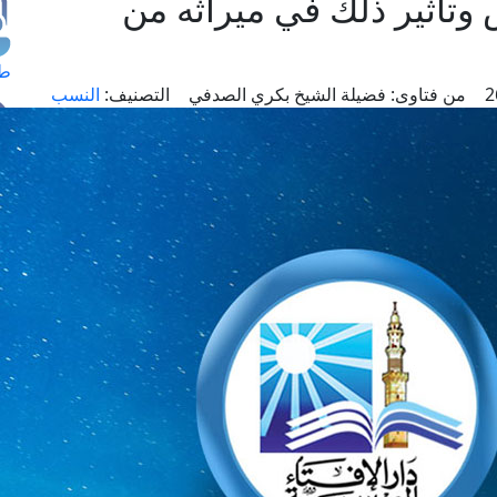
تأثير ذلك في ميراثه من
طل
من فتاوى:
فضيلة الشيخ بكري الصدفي
التصنيف:
النسب
اس
حج
ال
م
الق