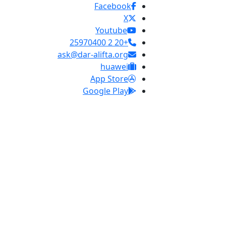
Facebook
X
Youtube
+20 2 25970400
ask@dar-alifta.org
huawei
App Store
Google Play