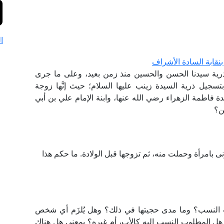
ا
نقابة السادة الأشراف
 ذرية سيدنا الحسن والحسين منذ زمن بعيد، وعلى ما جرى
بتسجيل ذرية السيدة زينب عليها السلام؛ حيث إنَّها زوجة
دة فاطمة الزهراء رضي الله عنها، وابنة الإمام علي بن أبي
ن؟
نى بامرأة وحملت منه، ثم تزوجها قبل الولادة. ما حكم هذا
إثبات النسب؟ وما مدى حجيتها في ذلك؟ وهل يُلزَم أي شخص
؟ هل المطلوب النسب إليه كالأب، أم غيره؟ بمعنى هل هناك