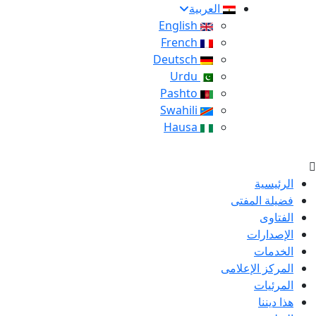
العربية
English
French
Deutsch
Urdu
Pashto
Swahili
Hausa
الرئيسية
فضيلة المفتى
الفتاوى
الإصدارات
الخدمات
المركز الإعلامى
المرئيات
هذا ديننا