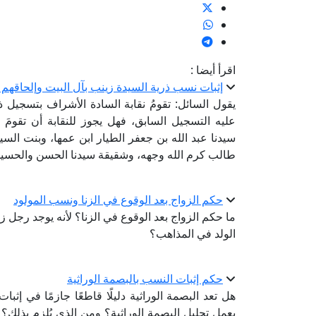
اقرأ أيضا :
إثبات نسب ذرية السيدة زينب بآل البيت وإلحاقهم ب
يقول السائل: تقومُ نقابة السادة الأشراف بتسجيل
عليه التسجيل السابق، فهل يجوز للنقابة أن تقومَ 
سيدنا عبد الله بن جعفر الطيار ابن عمها، وبنت السي
طالب كرم الله وجهه، وشقيقة سيدنا الحسن والحسي
حكم الزواج بعد الوقوع في الزنا ونسب المولود
ما حكم الزواج بعد الوقوع في الزنا؟ لأنه يوجد رجل ز
الولد في المذاهب؟
حكم إثبات النسب بالبصمة الوراثية
هل تعد البصمة الوراثية دليلًا قاطعًا جازمًا في 
بعمل تحليل البصمة الوراثية؟ ومن الذي يُلزِم بذلك