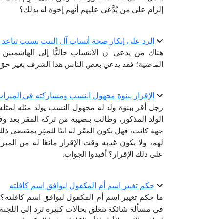
إلزام على من يُدَّعَى عليهم أنهم إخوة له بذلك؟
الرد على إنكار صحة أنساب آل البيت بسبب تباعد 
هناك من يدعي أن الانتساب حاليًّا إلى الهاشميي
الماضية؛ فقد يدعي بعض الناس هذا الشرف بغير حق
الإقرار ببنوة مجهول النسب ومشاركته في الميرا
رجل أقر ببنوة ولد له مجهول النسب يولد مثله لمثله،
الولد المذكور، وطالب بنصيبه من تركة المقر بعد وفاته
جهة كانت، فهل يكون المقَر له ابنًا للمقِر بمقتضى ذلك
لهم، ولا يكون غيابه وقت الإقرار مانعًا له من الم
على ذلك الإقرار؟ أفيدوا الجواب.
حكم تغيير اسم أم المكفول ليوافق اسم كافلته
ما حكم تغيير اسم أم المكفول ليوافق اسم كافلته؟ حي
في مسألة شائكة تتعلق بحالات كثيرة ترد إلى اللجنة