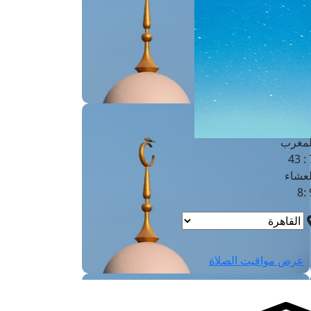
لفجر
4
لشروق
6
لظهر
1
لعصر
4:3
لمغرب
7 
لعشاء
9
عرض مواقيت الصلاة