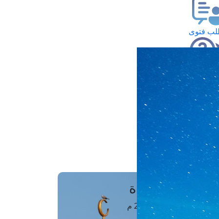
ب فتوى
تعلام عن فتوى
ز موعد
فتوى الهاتفية
َواقِيتُ الصَّـــلاة
اهرة · 08 أغسطس 2026 م