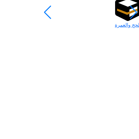
لحج والعمرة
رمضان