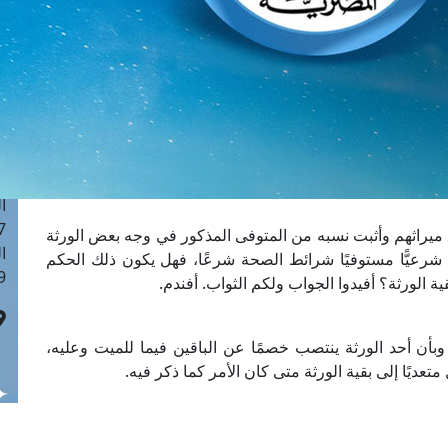
ا
 :42
ا
 :18
ا
 : 1
ا
7
ا
: 43
 ميراثهم وأثبت نسبه من المتوفى المذكور في وجه بعض الورثة
ا
شرعيًّا مستوفيًا شرائط الصحة شرعًا، فهل يكون ذلك الحكم
 :8
ة الورثة؟ أفيدوا الجواب ولكم الثواب. أفندم.
 وبأن أحد الورثة ينتصب خصمًا عن الباقين فيما للميت وعليه،
ديًا إلى بقية الورثة متى كان الأمر كما ذكر فيه.