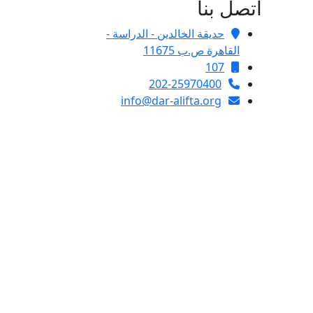
اتصل بنا
حديقة الخالدين - الدراسة -
القاهرة ص.ب 11675
107
202-25970400
info@dar-alifta.org