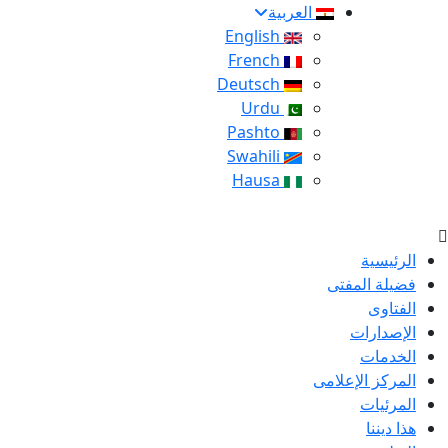
العربية
English
French
Deutsch
Urdu
Pashto
Swahili
Hausa
الرئيسية
فضيلة المفتى
الفتاوى
الإصدارات
الخدمات
المركز الإعلامى
المرئيات
هذا ديننا