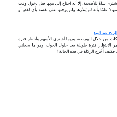
ترى شاةً للأضحية، إلا أنه احتاج إلى بيعِها قبل دخول وقت
ها؟ علمًا بأنه لم يَنذُرها ولم يوجبها على نفسه بأي لفظٍ أو
ربح عند البيع
ت من خلال البورصة، وربما أشتري الأسهم وأنتظر فترة
ر الانتظار فترة طويلة بعد حلول الحول، وهو ما يجعلني
 فكيف أُخْرِج الزكاة في هذه الحالة؟