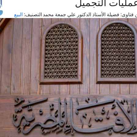
مليات التجميل
 فتاوى:
فضيلة الأستاذ الدكتور علي جمعة محمد
التصنيف:
البيع
طل
اس
حج
ال
م
الق