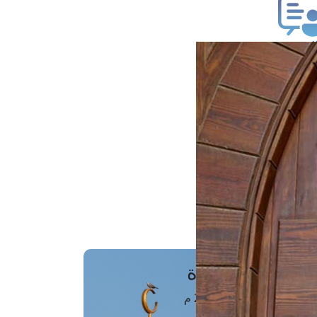
ب فتوى
تعلام عن فتوى
ز موعد
فتوى الهاتفية
َواقِيتُ الصَّـــلاة
اهرة · 07 أغسطس 2026 م