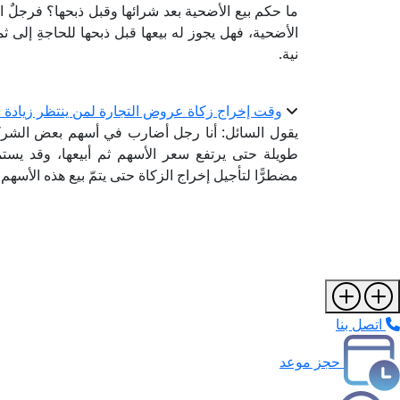
ما حكم بيع الأضحية بعد شرائها وقبل ذبحها؟ فرجلٌ اش
الأضحية، فهل يجوز له بيعها قبل ذبحها للحاجةِ إلى ثمن
نية.
وقت إخراج زكاة عروض التجارة لمن ينتظر زيادة ال
يقول السائل: أنا رجل أضارب في أسهم بعض الشركا
طويلة حتى يرتفع سعر الأسهم ثم أبيعها، وقد يستم
مضطرًّا لتأجيل إخراج الزكاة حتى يتمّ بيع هذه الأسهم،
اتصل بنا
حجز موعد