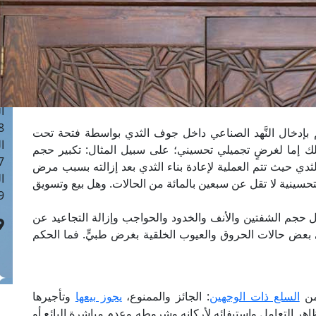
ا
 :41
ا
 :17
ا
 : 1
ا
8
م بإدخال النَّهد الصناعي داخل جوف الثدي بواسطة فتحة تحت
ا
لك إما لغرضٍ تجميلي تحسيني؛ على سبيل المثال: تكبير حجم
: 44
 حيث تتم العملية لإعادة بناء الثدي بعد إزالته بسبب مرض
ا
تحسينية لا تقل عن سبعين بالمائة من الحالات. وهل بيع وتسويق
 :9
 حجم الشفتين والأنف والخدود والحواجب وإزالة التجاعيد عن
 بعض حالات الحروق والعيوب الخلقية بغرض طبيٍّ. فما الحكم
من
السلع ذات الوجهين
: الجائز والممنوع،
يجوز بيعها
وتأجيرها
ًا بظاهر التعامل واستيفائه لأركانه وشروطه وعدم مباشرة البائع أو