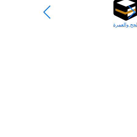
لحج والعمرة
رمضان