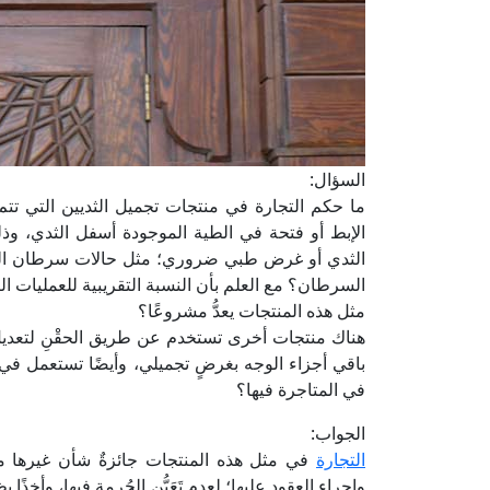
السؤال:
ما حكم التجارة في منتجات تجميل الثديين التي تت
الإبط أو فتحة في الطية الموجودة أسفل الثدي، وذ
الثدي أو غرض طبي ضروري؛ مثل حالات سرطان الثدي
السرطان؟ مع العلم بأن النسبة التقريبية للعمليات ال
مثل هذه المنتجات يعدُّ مشروعًا؟
هناك منتجات أخرى تستخدم عن طريق الحقْنِ لتعديل
باقي أجزاء الوجه بغرضٍ تجميلي، وأيضًا تستعمل في
في المتاجرة فيها؟
الجواب:
التجارة
في مثل هذه المنتجات جائزةٌ شأن غيرها 
وإجراء العقود عليها؛ لعدم تَعَيُّن الحُرمة فيها، وأخذ