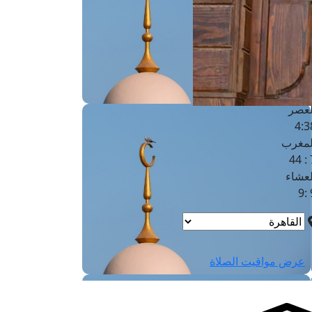
لفجر
4
لشروق
6
لظهر
1
لعصر
4:3
لمغرب
7 
لعشاء
9
عرض مواقيت الصلاة