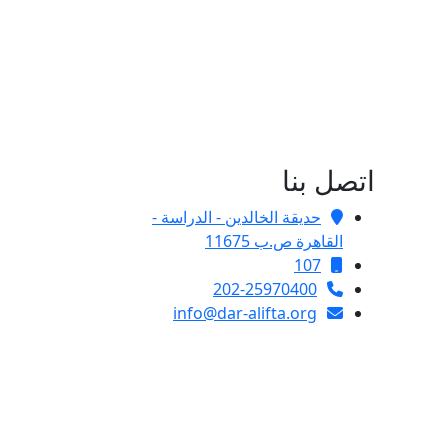
اتصل بنا
حديقة الخالدين - الدراسة -
القاهرة ص.ب 11675
107
202-25970400
info@dar-alifta.org