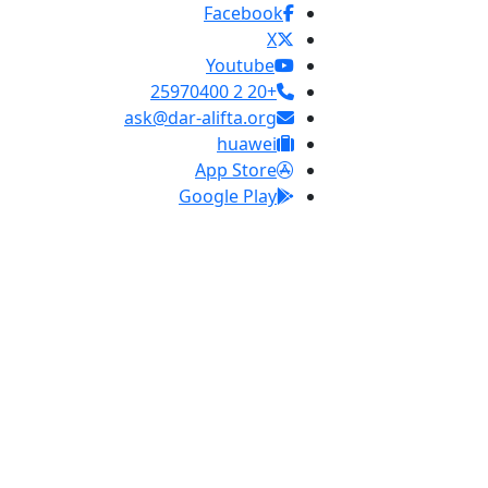
Facebook
X
Youtube
+20 2 25970400
ask@dar-alifta.org
huawei
App Store
Google Play