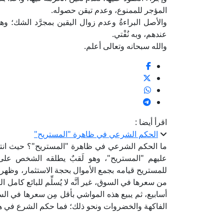
المؤجر للممنوع، وعدم تيقن حصوله.
والأصل البراءةُ وعدم زوال اليقين بمجرَّد الشك؛ وه
عندهم، وبه نُفْتي.
والله سبحانه وتعالى أعلم.
اقرأ أيضا :
الحكم الشرعي في ظاهرة "المستريح"
ما الحكم الشرعي في ظاهرة "المستريح"؟ حيث انتشر
عليهم "المستريح"، وهو لَقبٌ يطلقه الشخص على
للمستريح قيامه بجمع الأموال بحجة الاستثمار، وظه
من سعرها في السوق، غير أنَّه لا يُسلِّم للبائع كامل ا
أسابيع، ثم يبيع هذه المواشي بأقل مِن سعرها في ال
الفاكهة والخضروات ونحو ذلك؛ فما حكم الشرع في ه