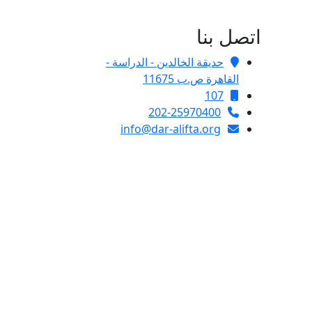
اتصل بنا
حديقة الخالدين - الدراسة -
القاهرة ص.ب 11675
107
202-25970400
info@dar-alifta.org