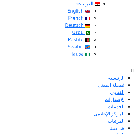
العربية
English
French
Deutsch
Urdu
Pashto
Swahili
Hausa
الرئيسية
فضيلة المفتى
الفتاوى
الإصدارات
الخدمات
المركز الإعلامى
المرئيات
هذا ديننا