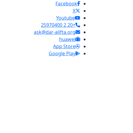
Facebook
X
Youtube
+20 2 25970400
ask@dar-alifta.org
huawei
App Store
Google Play