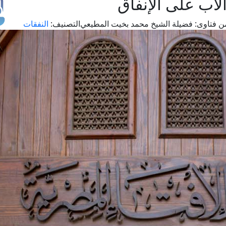
الأب على الإنفاق
ن فتاوى:
فضيلة الشيخ محمد بخيت المطيعي
التصنيف:
النفقات
طل
اس
حج
ال
م
الق