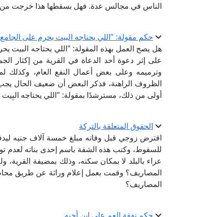
الناس في مجالس عدة. فهل بسقطها هذا خرجت من العد
حكم مقولة: "اللي يحتاجه البيت يحرم على الجامع"
هل يصح العمل بهذه المقولة: "اللي يحتاجه البيت 
على إثر دعوة أحد الدعاة في القرية من إكثار ال
وترميمه وعلى بعض أعمال النفع العام، وكذلك ل
الظروف الراهنة، فذكر البعض أن ضعيف الحال يجب علي
أولى من ذلك، مسترشدًا بمقولة: "اللي يحتاجه البِي
الحقوق المتعلقة بالتركة
اقترض زوجي قبل وفاته مبلغ خمسة آلاف جنيه ليدفع
للسقوط، وكتب هذه الشقة باسم إحدى بناته لعدم تواف
عزاء بالبلد لا بمكان سكنه، وذلك بمضيفة القرية، و
المصاريف؟ وقمت بعمل إعلام وراثة عن طريق محامٍ، 
المصاريف؟
حكم نفقة العم على ابن أخيه