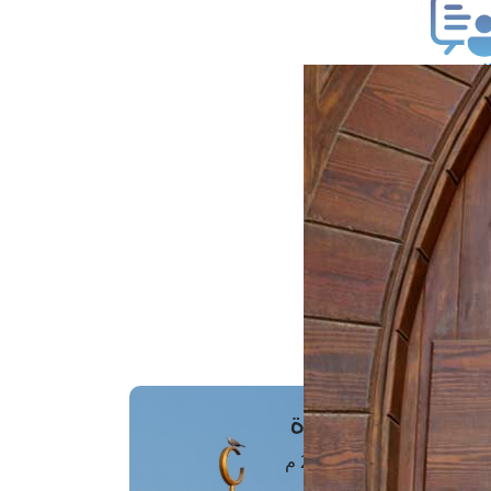
ب فتوى
تعلام عن فتوى
ز موعد
فتوى الهاتفية
َواقِيتُ الصَّـــلاة
اهرة · 06 أغسطس 2026 م