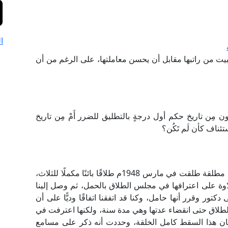
ا
يت من راتبها مقابل أن يحسن معاملتها، على الرغم من أن
كون مِن تاريخ حكم أول درجةٍ بالتطليق للضرر أَمْ مِن تاريخ
تئناف كأن لَم تَكُن؟
ما حكم انتهاء نفقة العدة بإسقاط الحمل؟ حيث يوجد مطلقة طلقت في مارس 1948م طلاقًا بائنًا مكملًا للثلاث،
ة على اعترافها في مجلس الطلاق بالحمل، ثم وصل إلينا
ور وقرر أنها حامل، وكنا قد اتفقنا اتفاقًا وديًّا على أن
يخ الطلاق حتى انقضاء عدتها وهي مدة سنة، ولكنها اعترفت في
19م بأنها أجهضت في سبتمبر 1948م، وكان هذا السقط كامل الخلقة، وحددت أنه ذكر على مسامع