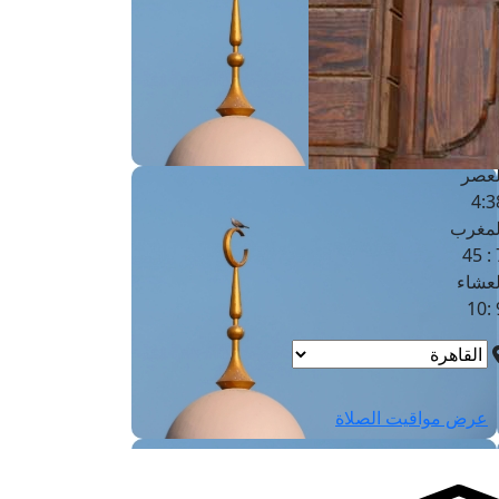
لفجر
4
لشروق
6
لظهر
1
لعصر
4:3
لمغرب
7 
لعشاء
9
عرض مواقيت الصلاة