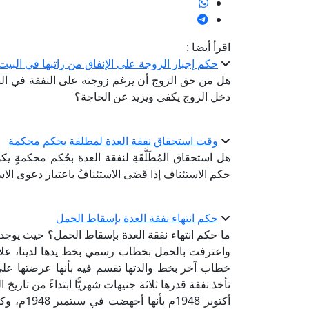
اقرأ أيضا :
حكم إجبار الزوجة على الإنفاق من راتبها في البيت
هل من حق الزوج أن يرغم زوجته على النفقة في الب
دخل الزوج يكفي ويزيد عن الحاجة؟
وقت استحقاق نفقة العدة لمطلقة بحكم محكمة
هل استحقاق المُطَلَّقَةِ لنفقة العدة بحُكم محكمةٍ ي
حكم الاستئناف إذا قَضَى الاستئنافُ باعتبار دعوى الاس
حكم انتهاء نفقة العدة بإسقاط الحمل
واعترفت بالحمل بخطاب رسمي بخط يدها لدينا، علاو
خطاب آخر بخط والدتها تقسم فيه بأنها عرضتها على دكت
تأخذ نفقة قدرها ثلاثة جنيهات شهريًّا ابتداءً من تار
أكتوبر 48