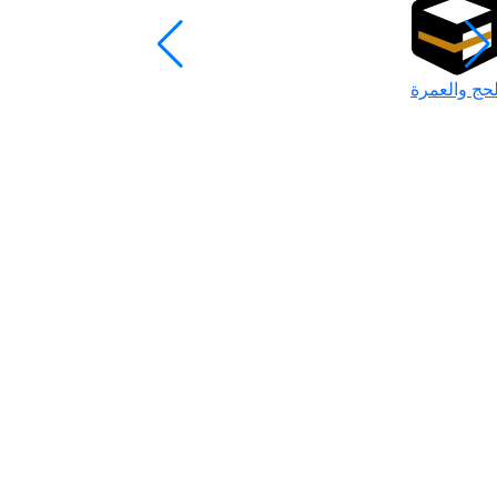
لحج والعمرة
رمضان