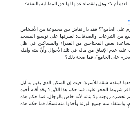
ة أم لا؟ وهل بانقضاء عدتها لها حق المطالبة بالنفقة؟
يحرم على الجامع"؟ فقد دار نقاش بين مجموعة من الأشخاص
جميع من التبرعات والصدقات؛ لصرفها على توسيع المسجد
مساعدة بعض المحتاجين من الفقراء والمساكين في ظل
ه عدم الإنفاق من ماله في تلك الأحوال وأَنَّ بيته وأهله
ت يحرم على الجامع"، فما صحة ذلك؟
ها كمقدم شقة للأسرة؛ حيث إن السكن الذي يقيم به آيل
ر شروط الحجز عليه. فما حكم هذا الدَّين؟ وقد أقام أخوه
لم تحضره زوجته ولا بناته لأنه خاص بالرجال. فما حكم هذه
واستفاد منه جميع الورثة وأخذوا منه نسخًا. فما حكم هذه