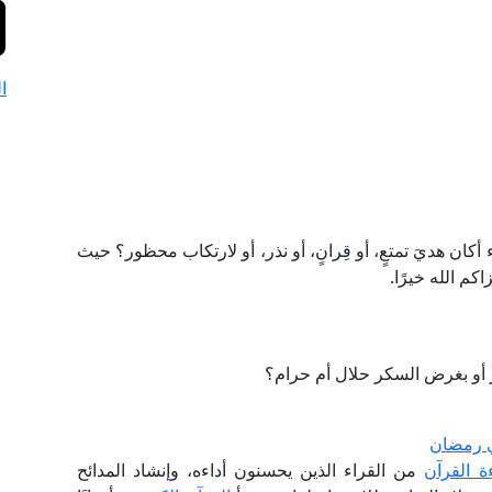
ا
كان هديَ تمتعٍ، أو قِرانٍ، أو نذر، أو لارتكاب محظور؟ حيث
كم الله خيرًا.
أو بغرض السكر حلال أم حرام؟
لي رمضان
ة القرآن
من القراء الذين يحسنون أداءه، وإنشاد المدائح