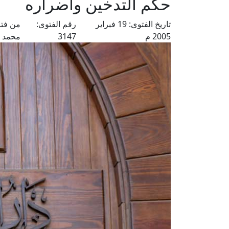
حكم التدخين وأضراره
تاريخ الفتوى:
19 فبراير
رقم الفتوى:
من فتا
2005 م
3147
محمد