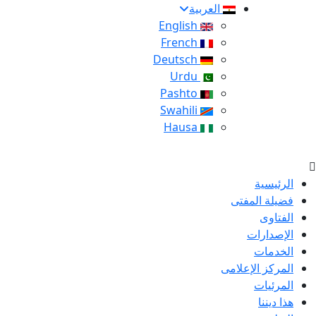
العربية
English
French
Deutsch
Urdu
Pashto
Swahili
Hausa
الرئيسية
فضيلة المفتى
الفتاوى
الإصدارات
الخدمات
المركز الإعلامى
المرئيات
هذا ديننا