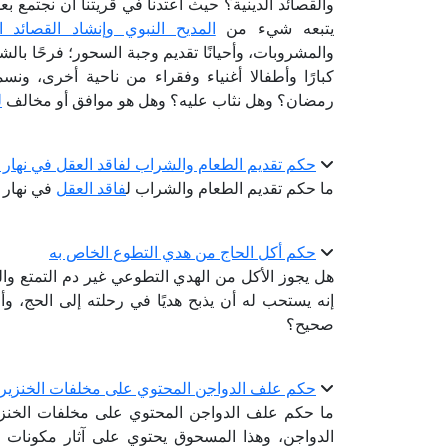
والقصائد الدينية؟ حيث اعتدنا في قريتنا أن نجتمع بع
يتبعه شيء من
المديح النبوي وإنشاد القصائد ال
والمشروبات، وأحيانًا تقديم وجبة السحور؛ فرحًا بالش
كبارًا وأطفالا أغنياء وفقراء من ناحية أخرى، و
رمضان؟ وهل نثاب عليه؟ وهل هو موافق أو مخالف
ل
حكم تقديم الطعام والشراب لفاقد العقل في نهار
ما حكم تقديم الطعام والشراب ل
فاقد العقل
في نهار
حكم أكل الحاج من هدي التطوع الخاص به
هل يجوز الأكل من الهدي التطوعي غير دم التمتع وال
إنه يستحب له أن يذبح هديًا في رحلته إلى الحج، و
صحيح؟
حكم علف الدواجن المحتوي على مخلفات الخنزير
ما حكم علف الدواجن المحتوي على مخلفات الخنز
الدواجن، وهذا المسحوق يحتوي على آثار مكونات م