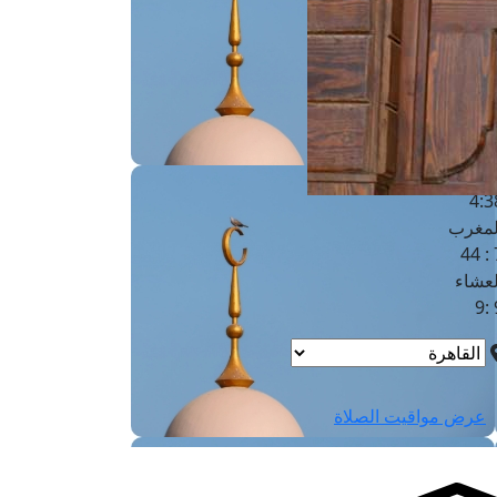
لفجر
4
لشروق
6
لظهر
1
لعصر
4:3
لمغرب
7 
لعشاء
9
عرض مواقيت الصلاة