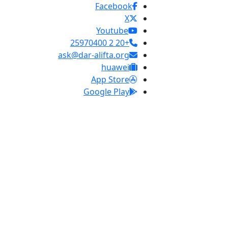
Facebook
X
Youtube
+20 2 25970400
ask@dar-alifta.org
huawei
App Store
Google Play