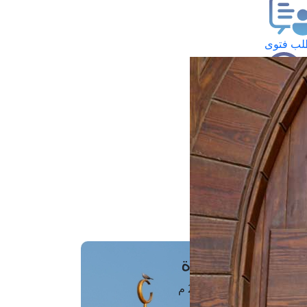
ب فتوى
تعلام عن فتوى
ز موعد
فتوى الهاتفية
َواقِيتُ الصَّـــلاة
اهرة · 07 أغسطس 2026 م