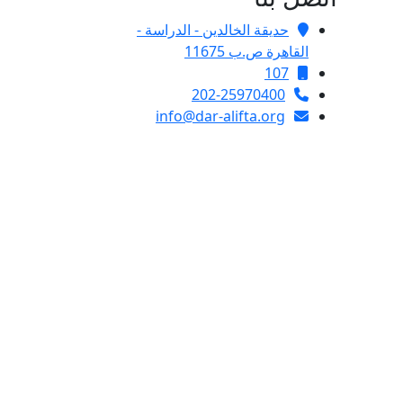
حديقة الخالدين - الدراسة -
القاهرة ص.ب 11675
107
202-25970400
info@dar-alifta.org