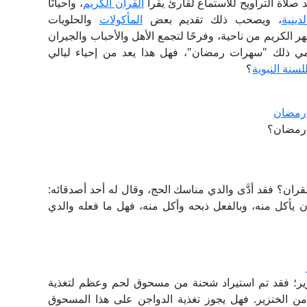
د صلاة التراويح للاستماع لقارئ يقرأ
القرآن الكريم
، وأحيانًا
دينية
، ويصحب ذلك تقديم بعض
المأكولات
والحلويات
هر الكريم من ناحية، وفرحًا لتجمع الأهل والأحباب والجيران
نسمي ذلك "سهرات رمضان"، فهل هذا يعد من إحياء ليالي
لسنة النبوية
؟
 رمضان
 رمضان؟
قران؟ فقد أدَّى والدي مناسك الحج، وقال له أحد أصدقائه:
أن يأكل منه، وبالفعل ذبحه وأكل منه، فهل ما فعله والدي
ير؛ فقد تم استيراد شحنة من مسحوق لحم وعظم لتغذية
ن الخنزير. فهل يجوز تغذية الدواجن على هذا المسحوق