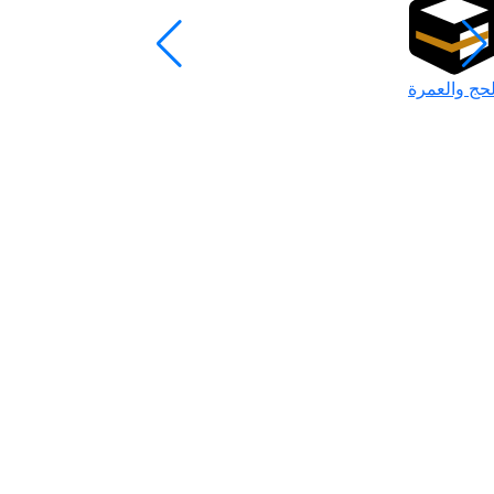
لحج والعمرة
رمضان