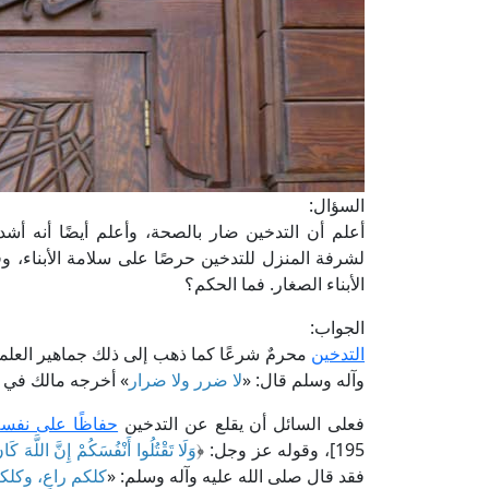
السؤال:
أعلم أن التدخين ضار بالصحة، وأعلم أيضًا أنه أ
لشرفة المنزل للتدخين حرصًا على سلامة الأبناء، 
الأبناء الصغار. فما الحكم؟
الجواب:
التدخين
محرمٌ شرعًا كما ذهب إلى ذلك جماهير العلما
وآله وسلم قال: «
لا ضرر ولا ضرار
» أخرجه مالك في "
فعلى السائل أن يقلع عن التدخين
حفاظًا على نفسه 
195]، وقوله عز وجل: ﴿
وَلَا تَقْتُلُوا أَنْفُسَكُمْ إِنَّ اللَّهَ كَ
فقد قال صلى الله عليه وآله وسلم: «
كلكم راعٍ، وكل