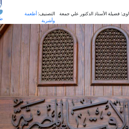
وى:
فضيلة الأستاذ الدكتور علي جمعة
التصنيف:
أطعمة
طل
وأشربة
اس
حج
ال
م
الق