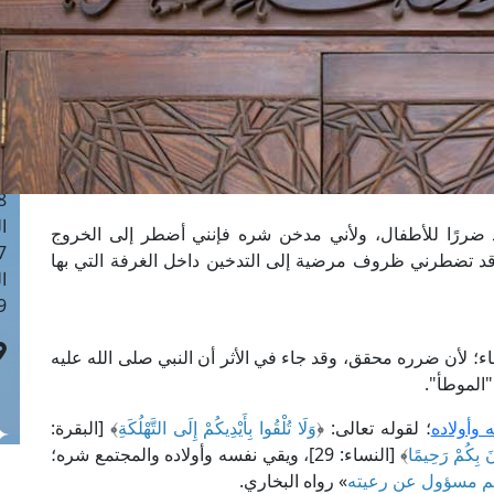
ا
 :41
ا
 :17
ا
 : 1
ا
8
ا
شد ضررًا للأطفال، ولأني مدخن شره فإنني أضطر إلى الخروج
: 44
وقد تضطرني ظروف مرضية إلى التدخين داخل الغرفة التي بها
ا
 :9
ء؛ لأن ضرره محقق، وقد جاء في الأثر أن النبي صلى الله عليه
الموطأ".
وأولاده
؛ لقوله تعالى: ﴿
وَلَا تُلْقُوا بِأَيْدِيكُمْ إِلَى التَّهْلُكَةِ
﴾ [البقرة:
انَ بِكُمْ رَحِيمًا
﴾ [النساء: 29]، ويقي نفسه وأولاده والمجتمع شره؛
كم مسؤول عن رعيته
» رواه البخاري.