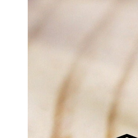
لفجر
4
لشروق
6
لظهر
1
لعصر
4:3
لمغرب
7 
لعشاء
9
عرض مواقيت الصلاة