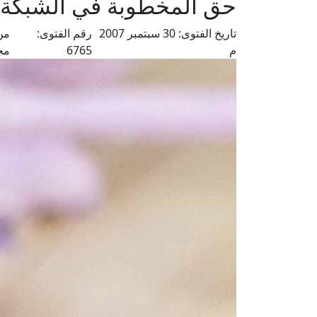
حق المخطوبة في الشبكة 
تاريخ الفتوى:
30 سبتمبر 2007
رقم الفتوى:
من
م
6765
مح