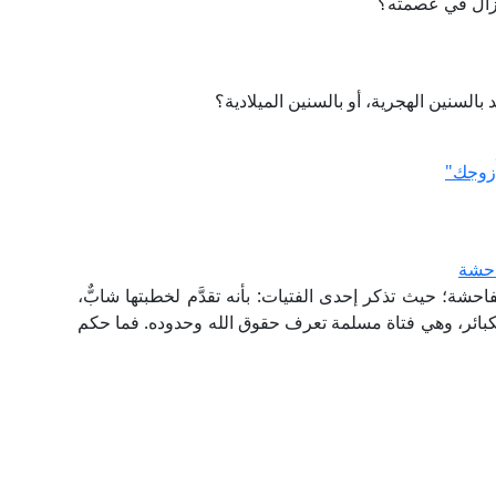
 تزال في عصمته؟
بالسنين الهجرية، أو بالسنين الميلادية؟
ُزوجك"
احشة
شة؛ حيث تذكر إحدى الفتيات: بأنه تقدَّم لخطبتها شابٌّ،
لكبائر، وهي فتاة مسلمة تعرف حقوق الله وحدوده. فما حكم