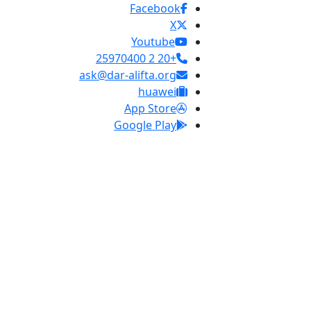
Facebook
X
Youtube
+20 2 25970400
ask@dar-alifta.org
huawei
App Store
Google Play