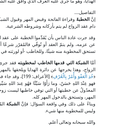
الهدايا، وهو ما جرى عليه العرف الذي وافق عليه الش
التفاصيل....
إنَّ
الخطبةَ
وقراءةَ الفاتحة وقبض المهر وقبول الشبك
دام عقد الزواج لم يتم بأركانه وشروطه الشرعية.
وقد جرت عادة الناس بأن يُقَدِّموا الخطبة على عقد ال
عن عزمه، ولم يتمّ العقد أو تُوفّي فالمُقرّر شرعًا أ
تستحق المخطوبة منه شيئًا، وللخاطب -أو لورثته في ح
أمَّا
الشبكة التي قدمها الخاطب لمخطوبته
فقد جرى ا
الزواج، وهذا يخرجها عن دائرة الهدايا ويلحقها بالم
﴿
خُذِ الْعَفْوَ وَأْمُرْ بِالْعُرْفِ
﴾ [الأعراف: 199]، وقد جاء في الأثر عن
فهو عِنْدَ اللهِ حَسَنٌ، وما رَأَوْا سَيِّئًا فهُو عِندَ
المعدُولُ عن خطبتها أو التي توفي خاطبها ليست زوج
المهر، وتستحق بالدخول المهر كله.
وبناءً على ذلك وفي واقعة السؤال: فإنَّ
الشبكة
الم
وليس للمخطوبة منها شيء.
والله سبحانه وتعالى أعلم.