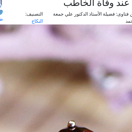
عند وفاة الخاطب
 فتاوى:
فضيلة الأستاذ الدكتور علي جمعة
التصنيف:
طل
مد
النكاح
اس
حج
ال
م
الق