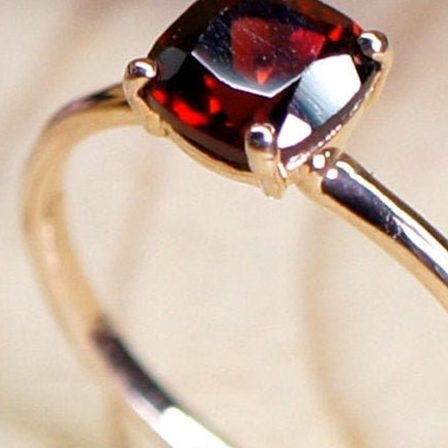
ا
 :40
ا
 :17
ا
 : 1
ا
8
ا
: 45
ا
 :10