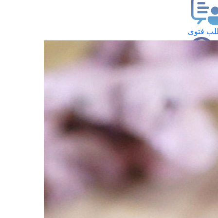
ب فتوى
تعلام عن فتوى
ز موعد
فتوى الهاتفية
َواقِيتُ الصَّـــلاة
اهرة · 06 أغسطس 2026 م