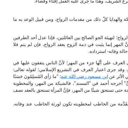
رع الشريف، وهذا ما جرى عليه العمل إفتاءً وقضاءً.
ة والهدايا كلّ ذلك من مقدمات الزواج، ومن قبيل الوعد به ما
زواج؛ لتهيئة الجو الصالح بين العائلتين، فإذا عدل أحد الطرفين
نَّ المهر إنما يثبت في ذمة الزوج بعقد الزواج، فإن لم يتم فلا
الة وفاته- استرداده.
لعرف على أنَّها جزء من المهر؛ لأنَّ الناس يتفقون عليها في
هر، وقد جرى اعتبار العرف في التشريع الإسلامي؛ لقوله تعالى:
ابن مسعود رضي الله عنه
: "ما رَأى المُسلِمُونَ حَسَنًا
 اللهِ سَيِّئٌ" أخرجه أحمد في "المسند"، فالشبكة من المهر، والمخطوبة
ة حتى تستحق شيئًا من المهر، فإنَّ المرأة تستحق بالعقد نصف
ُقَدَّمة من الخاطب لمخطوبته تكون لورثة الخاطب عند وفاته،