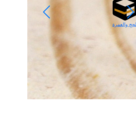
لحج والعمرة
رمضان