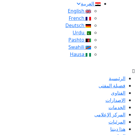
العربية
English
French
Deutsch
Urdu
Pashto
Swahili
Hausa
الرئيسية
فضيلة المفتى
الفتاوى
الإصدارات
الخدمات
المركز الإعلامى
المرئيات
هذا ديننا