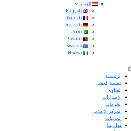
العربية
English
French
Deutsch
Urdu
Pashto
Swahili
Hausa
الرئيسية
فضيلة المفتى
الفتاوى
الإصدارات
الخدمات
المركز الإعلامى
المرئيات
هذا ديننا