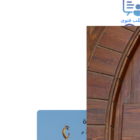
ب فتوى
تعلام عن فتوى
ز موعد
فتوى الهاتفية
َواقِيتُ الصَّـــلاة
اهرة · 08 أغسطس 2026 م