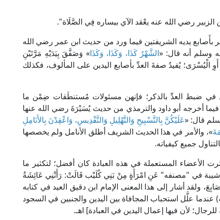
بن الزبير رضي الله عنه يعْقد الآي بيساره فِي الصَّلَاة".
لشهر بأَصابع يديه الشريفتين فيما ورد من حديث ابن عمر رضي الله
ه وسلم أنه قال: «
الشَّهْرُ كَذَا، وَكَذَا، وَكَذَا
» وَصَفَّقَ بِيَدَيْهِ مَرَّتَيْنِ
َ الْيُمْنَى أَوِ الْيُسْرَى؛ يُفيدُ صفةَ العدِّ بأصابع اليدين على المألوف، فكذلك
ل في ضبط العدِّ بالذكر؛ فإنهن مسئولات مُستنطَقات ضِمْن ما
يما أخرجه أبو داود والترمذي من حديث يُسَيْرَةَ رضي الله عنها
 وسلم قال: «
عَلَيْكُنَّ بِالتَّسْبِيحِ وَالتَّهْلِيلِ وَالتَّقْدِيسِ، وَاعْقِدْنَ بِالأَنَامِلِ
َةَ
»، والأمر في هذا الحديث الشريف أطلق الأنامل ولم يخصصها
التناول جميع كيفياته.
ثرت الأعضاء المستعملة في هذه العبادة كان أفضل؛ لتكثير ما
مصنفه" عَنِ امْرَأَةٍ مِنْ بَنِي كُلَيْب قَالَتْ: رَأَتْنِي عَائِشَةُ
لْأَصَابِعَ، ولقد أشار إلى هذا المعنى الإمام ابن دقيق العيد في كتابه
 السنة المحمدية) عندما علَّل استحباب المجافاة بين اليدين والجنبين في السجود
لرجال؛ لأن فيها إعمال اليدين في العبادة] اهـ.