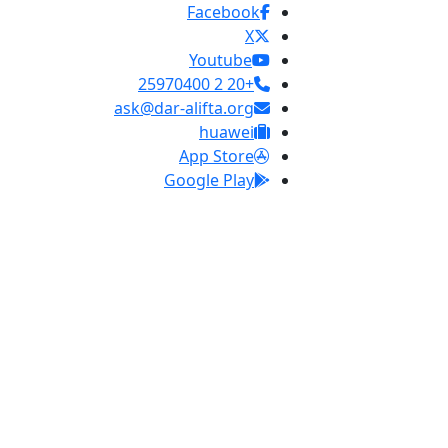
Facebook
X
Youtube
+20 2 25970400
ask@dar-alifta.org
huawei
App Store
Google Play