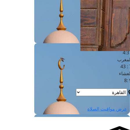
لفجر
4
لشروق
6
لظهر
1
لعصر
4:3
لمغرب
7 
لعشاء
9
عرض مواقيت الصلاة