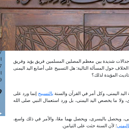
ا
 :42
ا
 :18
ا
 : 1
ا
7
ا
دالات شديدة بين معظم المصلين المسلمين فريق يؤيد وفريق
: 43
لاف حول المسألة التالية: هل التسبيح على أصابع اليد اليمنى
ا
اديث المؤيدة لذلك؟
 :8
 اليد اليمنى، وكل أمر في القرآن والسنة
بالتسبيح
إنما ورد على
ى، ولا ما يخصص اليد اليمنى، بل ورد استعمال النبي صلى الله
منى، ويحصل باليسرى، ويحصل بهما معًا، والأمر في ذلك واسع،
اليمنى
؛ لأن السنة حثت على التيامن.