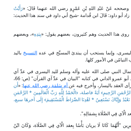
حه عَنْ عَبْدِ اللهِ بْنِ عَمْرٍو رضي الله عنهما قَالَ: «
رَأَيْتُ
زاد أبو داود: قَالَ ابن قُدامة -شيخ أبي داود في سند هذا الحديث:
من روى هذا الحديث وهم كثيرون، بعضهم يقول: «
بِيَدِهِ
»، وبعضهم
 اليسرى، وإنما يستحب أن يبتدئ المسبِّح في عده
التسبيح
َ باليد
لتيامُن في الأمور كلها.
مال النبي صلى الله عليه وآله وسلم لليد اليسرى في عدِّ آي
القرآن، والقرآن هو أفضل الذكر؛ وبوَّب لذلك الحافظ أبو عمرو الداني في كتابه "البيان في عدِّ آي القرآن" (ص: 66،
ى العقد باليسار، وأخرج فيه عن
أم سَلمَة رضي الله عنها
: «
أَن
الرَّحْمَنِ الرَّحِيمِ
﴾ آيَةً فاصلة، ﴿
الْحَمْدُ لِلَّهِ رَبِّ الْعَالَمِينَ * الرَّحْمَنِ
َ نَعْبُدُ وَإِيَّاكَ نَسْتَعِينُ * اهْدِنَا الصِّرَاطَ الْمُسْتَقِيمَ
﴾ إِلَى آخرهَا سبع،
الْآي فِي الصَّلَاة بِشمَالِهِ".
َنَّهُمَا كَانَا لَا يريان بَأْسًا بِعقد الْآي فِي الصَّلَاة، وَكَانَ ابْنُ