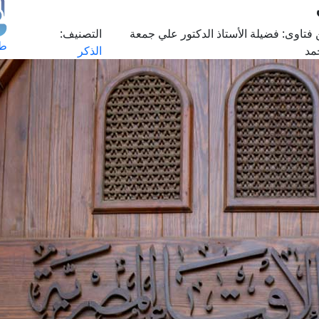
فتاوى:
فضيلة الأستاذ الدكتور علي جمعة
التصنيف:
طل
مد
الذكر
اس
حج
ال
م
الق