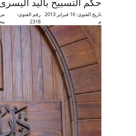
حكم التسبيح باليد اليسرى
تاريخ الفتوى:
16 فبراير 2013
رقم الفتوى:
من 
م
2318
مح