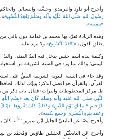
وأخرج أبو داود والترمذي وحسَّنه والنسائي والحاكم وصح
رَسُولَ اللهِ صَلَّى اللهُ عَلَيْهِ وآله وَسَلَّمَ يَعْقِدُ التَّسْبِيحَ
»، 
«
بِيَمِينِهِ
».
وهذه الزيادة تفرَّد بها محمد بن قدامة دون باقي 
يطلق القول بـ«
يَعْقِدُ التَّسْبِيحَ
» ولا يزيد عليه.
وكلمة بيده اسم جنس يدخل فيه اليدُ اليمنى واليدُ
اليمنى؛ وذلك لما ورد في السنة الشريفة من استحباب ا
وقد جاء في السنة النبوية الشريفة النصُّ على استع
ط. مركز المخطوطات والتراث) فقال: بَاب ذكر من رأ
النَّبِي صلى الله عليه وآله وسلم كَانَ يعد ﴿
بِسْمِ اللَّهِ 
الرَّحِيمِ * مَالِكِ يَوْمِ الدِّينِ
﴾ وَكَذَلِكَ كَانَ يَقْرؤها، ﴿
إِيَّاك
وَعقد بِيَدِهِ الْيُسْرَى وَجمع بكفيه
».
وأخرج أيضًا عَن التابعيِّ الجليل ابْن سِيرِين: "أَنه كَانَ يعد 
وأخرج عَن التابِعيَّيْن الجليلين طَاوُس وَمُحَمَّد بن سِيرِين "أ