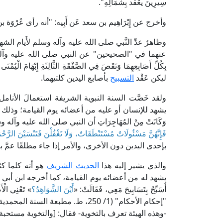
سِيرِينَ يعْقد بِشمَالِهِ".
وأخرج عن إِبْرَاهِيم بن سعد عَن أَبِيه: "أنه رأى عُرْوَة 
وظاهرُ عدِّ النَّبي صلى الله عليه وآله وسلم لأَيام ا
عنهما في "الصحيحين" عن النبي صلى الله عليه وآل
بِكُلِّ أَصَابِعِهِمَا وَنَقَصَ فِي الصَّفْقَةِ الثَّالِثَةِ إِبْهَام
ليكن عَقْد
التسبيح
بأصابع اليدين كلتيهما.
ولقد خَصَّت السنة النبوية الشريفة استعمالَ الأنام
يشهد للإنسان أو عليه من أعضائه يوم القيامة؛ وذلك ف
وَكَانَتْ مِنْ المُهَاجِرَاتِ أن النبي صلى الله عليه وآله
فَإِنَّهُنَّ مَسْئُولَاتٌ مُسْتَنْطَقَاتٌ، وَلَا تَغْفُلْنَ فَتَنْسَيْنَ الرَّحْم
بإحدى اليدين دون الأخرى، والأمر إذا جاء مطلقًا عمَّ ب
والذي يشير إليه هذا
الحديث الشريف
هو أنه كلما ك
يشهد له من أعضائه يوم القيامة، كما أخرجه ابن أبي شيبة في "
أُسَبِّحُ بِتَسَابِيحَ مَعِي، فَقَالَتْ: «
أَيْنَ الشَّوَاهِدُ؟
» تَعْنِي ا
"إحكام الأحكام" (1/ 250، ط. مطبعة
-وهذه الهيئة تعرف بالتخوية- فقال: [والتخوية مستحبة ل