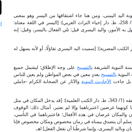
نة اليد اليمنى، ومن هنا جاء اشتقاقها من اليسر وهو بمعنى
السهولة؛ قال الإمام الرازي في "مفاتيح الغيب" (5/ 258، ط. دار إحياء التراث العربي): [اليسر في اللغة معناه:
ا
 به الأمور، واليد اليسرى قيل: تلي الفعال باليسر، وقيل: إنه
القرطبي في "تفسيره" (2/ 301، ط. دار الكتب المصرية): [سميت اليد اليسرى تفاؤلًا، أو لأنه يسهل له
نة النبوية الشريفة ب
التسبيح
على وجه الإطلاق؛ ليشمل جميع
النبوية
بالتسبيح
بعددٍ معين في بعض المواطن ولم يعين للناس
ا، بل جاءت
الأحاديث النبوية
والآثار عن الصحابة الكرام -حاملي
قال أبو الحسين البصري في "المعتمد" في أصول الفقه (1/ 343، ط. دار الكتب العلمية): [قد يدخل المكان في مثل
كونهما غرضين اعتبرناهما وإلا لم نعتبر، أمثال ذلك: الوقوف
والمكان غرضان في هذه الأفعال؛ فاعتبرناهما في التأسي،
آله وسلم أن يتصدق بيمناه في زمان مخصوص ومكان مخصوص فإنا
ن وباليد اليسرى، وإنما شرطُنا أن نفعل الفعل] اهـ.