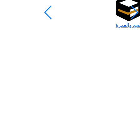
لحج والعمرة
رمضان