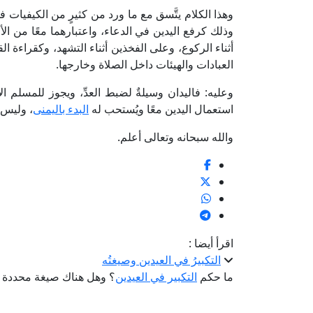
وهذا الكلام يتَّسق مع ما ورد من كثيرٍ من الكيفيات 
وذلك كرفع اليدين في الدعاء، واعتبارهما معًا من ا
أثناء الركوع، وعلى الفخذين أثناء التشهد، وكقراءة ا
العبادات والهيئات داخل الصلاة وخارجها.
وعليه: فاليدان وسيلةٌ لضبط العدِّ، ويجوز للمسلم ا
استعمال اليدين معًا ويُستحب له
البدء باليمنى
، وليس ل
والله سبحانه وتعالى أعلم.
اقرأ أيضا :
التكبيرُ في العيدين وصيغتُه
ما حكم
التكبير في العيدين
؟ وهل هناك صيغة محددة