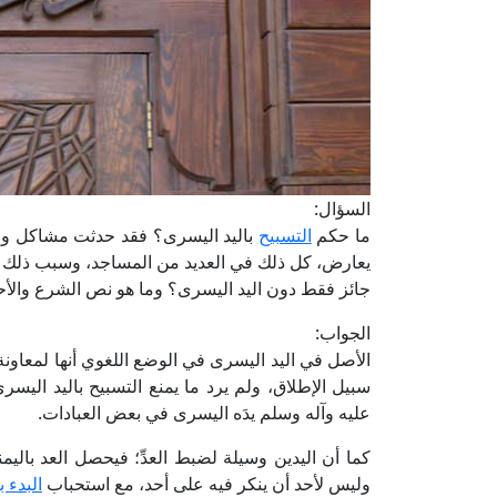
السؤال:
ما حكم
التسبيح
باليد اليسرى؟ فقد حدثت مشاكل وج
يعارض، كل ذلك في العديد من المساجد، وسبب ذلك الخ
جائز فقط دون اليد اليسرى؟ وما هو نص الشرع والأح
الجواب:
الأصل في اليد اليسرى في الوضع اللغوي أنها لمعاونة
سبيل الإطلاق، ولم يرد ما يمنع التسبيح باليد اليسر
عليه وآله وسلم يدَه اليسرى في بعض العبادات.
كما أن اليدين وسيلة لضبط العدِّ؛ فيحصل العد بالي
وليس لأحد أن ينكر فيه على أحد، مع استحباب
البدء ب