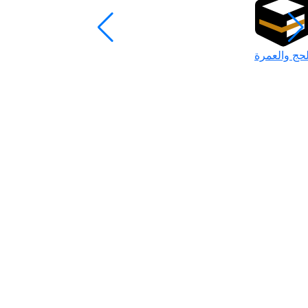
لحج والعمرة
رمضان