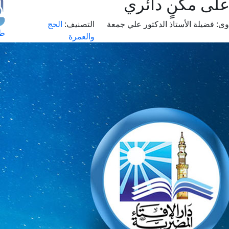
على مكنٍ دائري
وى:
فضيلة الأستاذ الدكتور علي جمعة
التصنيف:
الحج
طل
والعمرة
اس
حج
ال
م
الق