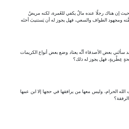
 إن هناك رجلًا عنده مالٌ يكفي للعُمرة، لكنه مريضٌ
شقَّته ومجهود الطواف والسعي، فهل يجوز له أن يَستنيبَ أختَه
 سألني بعض الأصدقاء أنَّه يعتاد وضع بعض أنواع الكريمات
ةٍ عِطْريةٍ، فهل يجوز له ذلك؟
لله الحرام، وليس معها من يرافقها في حجها إلا ابن عمها
الرفقة؟