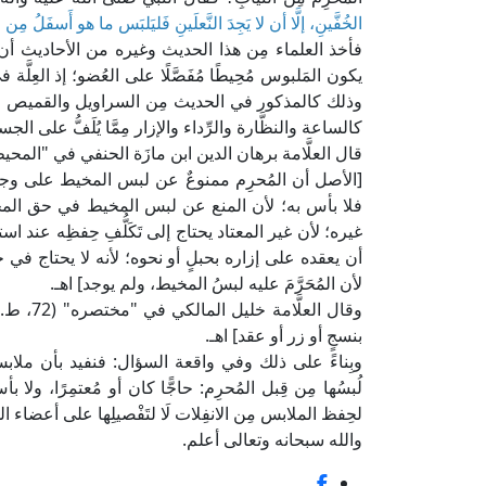
الخُفَّينِ، إلَّا أن لا يَجِدَ النَّعلَينِ فَليَلبَس ما هو أَسفَلُ مِن ا
فأخذ العلماء مِن هذا الحديث وغيره من الأحاديث أن ال
يكون المَلبوس مُحِيطًا مُفَصَّلًا على العُضو؛ إذ العِلَّ
وذلك كالمذكور في الحديث مِن السراويل والقميص والخُف
كالساعة والنظَّارة والرِّداء والإزار مِمَّا يُلَفُّ على الجسم
[الأصل أن المُحرِم ممنوعٌ عن لبس المخيط على وجه ا
فلا بأس به؛ لأن المنع عن لبس المخيط في حق المحر
غيره؛ لأن غير المعتاد يحتاج إلى تَكَلُّفِ حِفظِه عند اس
أن يعقده على إزاره بحبلٍ أو نحوه؛ لأنه لا يحتاج ف
لأن المُحَرَّمَ عليه لبسُ المخيط، ولم يوجد] اهـ.
وقال الع
بنسجٍ أو زر أو عقد] اهـ.
وبِناءً على ذلك وفي واقعة السؤال: فنفيد بأن ملاب
لُبسُها مِن قِبل المُحرِم: حاجًّا كان أو مُعتمِرًا، ولا 
لحِفظ الملابس مِن الانفِلات لَا لتَفْصيلِها على أعضاء ا
والله سبحانه وتعالى أعلم.