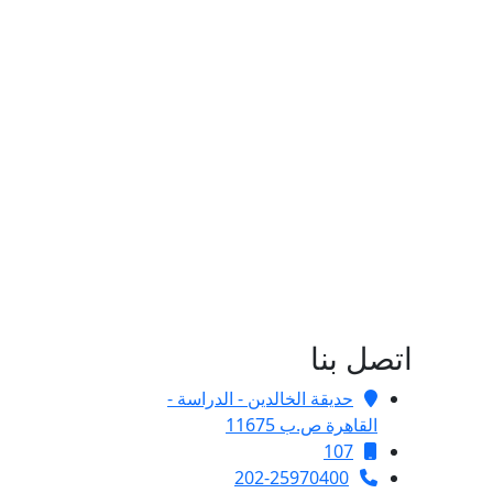
اتصل بنا
حديقة الخالدين - الدراسة -
القاهرة ص.ب 11675
107
202-25970400