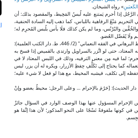
لكَعبَينِ
» رواه الشيخان.
رَّجُل إذا أحرم يَمتنع عليه لُبسُ المَخِيط، والمقصود بذلك: أن
ة في التحريم مَنْعُ الرفاهية باللباس، كما ذهب إليه السادة الحنفية،
ا
َّين والبُرْنُس، وما لم يكن كذلك فلَا بأس بلُبس المُحرِم له؛
 ولَا يُفَصِّل العُضو.
قال العلَّامة برهان الدين ابن مازَة الحنفي في "المحيط البرهاني في الفقه النعماني" (2/ 446، ط. دار الكتب العلمية):
لمعتاد، حتى لو اتَّزر بالسراويل وارتدى بالقميص إذا فسخ به
م؛ لما فيه مِن معنى الترفيه، وذلك في اللبس المعتاد لا في
تعماله كما يحتاج إلى تَكَلُّفِ حِفظِ الأزرار، ويكره له أن يزر، ليس
ي حفظه إلى تكلف، فيشبه المخيط، مع هذا لو فعل لا شيء عليه؛
لَّامة خليل المالكي في "مختصره" (72، ط. دار الحديث): [حَرُمَ بالإحرام ... وعلى الرجل: محيطٌ بعضو وإنْ
س الإحرام المسؤول عنها بهذا الوصف الوارد في السؤال جائزٌ
بأس في كونها ملفوفةً نَسْجًا على النحو المذكور؛ لأن هذا إنَّمَا هو
لجِسم.