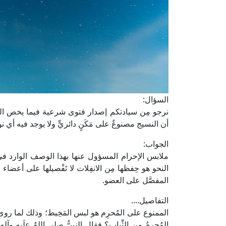
السؤال:
نرجو مِن سيادتكم إصدار فتوى شرعية فيما يخص الم
أن النسيج مصنوعٌ على مَكَنٍ دائريٍّ ولا يوجد فيه أي نو
الجواب:
ملابس الإحرام المسؤول عنها بهذا الوصف الوارد ف
النحو هو حِفظها مِن الانفِلات لا تَفْصيلها على أعض
المفصَّل على العضو.
التفاصيل....
الممنوع على المُحرِم هو لبس المَخِيط؛ وذلك لما روى ابنُ 
المُحرِمُ مِن الثِّيابِ؟ فقال النبيُّ صلى اللهُ علَيه وآ