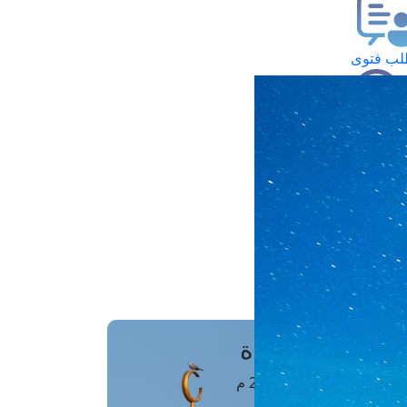
ب فتوى
تعلام عن فتوى
ز موعد
فتوى الهاتفية
َواقِيتُ الصَّـــلاة
اهرة · 07 أغسطس 2026 م