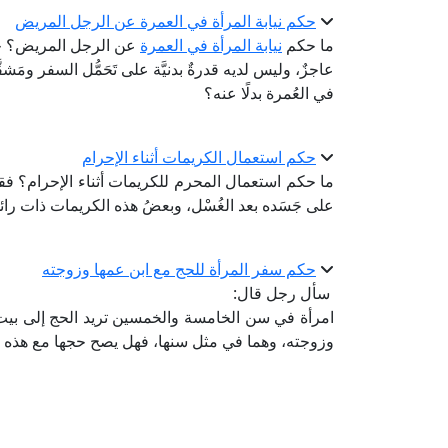
حكم نيابة المرأة في العمرة عن الرجل المريض
ما حكم
نيابة المرأة في العمرة
عن الرجل المريض؟ حيث
عاجزٌ، وليس لديه قدرةٌ بدنيَّة على تَحَمُّل السفر ومَ
في العُمرة بدلًا عنه؟
حكم استعمال الكريمات أثناء الإحرام
ما حكم استعمال المحرم للكريمات أثناء الإحرام؟ فقد
على جَسَده بعد الغُسْل، وبعضُ هذه الكريمات ذات رائح
حكم سفر المرأة للحج مع ابن عمها وزوجته
سأل رجل قال:
امرأة في سن الخامسة والخمسين تريد الحج إلى بيت ا
وزوجته، وهما في مثل سنها، فهل يصح حجها مع هذه 