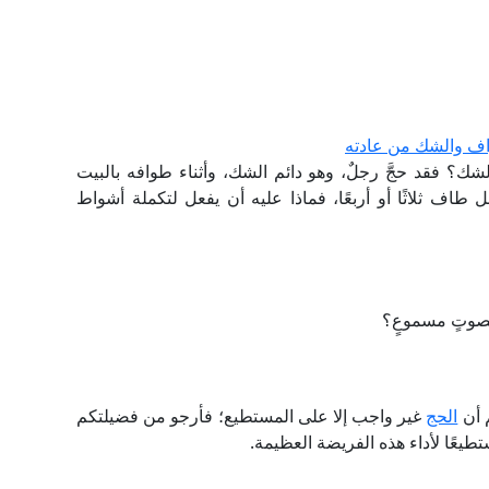
اف والشك من عادته
شك؟ فقد حجَّ رجلٌ، وهو دائم الشك، وأثناء طوافه بالبيت
 طاف ثلاثًا أو أربعًا، فماذا عليه أن يفعل لتكملة أشواط
 بصوتٍ مسموعٍ؟
 أن
الحج
غير واجب إلا على المستطيع؛ فأرجو من فضيلتكم
يعًا لأداء هذه الفريضة العظيمة.