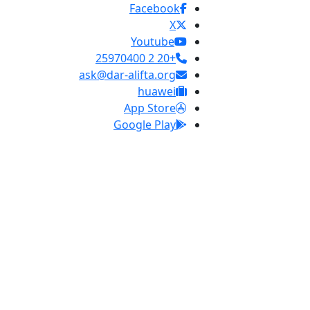
Facebook
X
Youtube
+20 2 25970400
ask@dar-alifta.org
huawei
App Store
Google Play