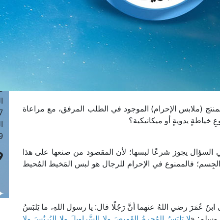
ا
 :41
ا
 :17
ا
 : 1
ا
8
ا
نتج (ملابس الإحرام) الموجود في الطلب المرفق، مع مراعاة
: 44
عِ خياطةٍ يدويةٍ أو ميكانيكية؟
ا
 :9
ي السؤال يجوز شرعًا لبسها؛ لأن المقصود من صنعها على هذا
اء الجِسم؛ فالممنوع في الإحرام للرجال هو لبس المَخيط المُحيط
عُمَرَ رضي اللهُ عنهما أنَّ رَجُلًا قال: يا رسول اللهِ، ما يَلبَسُ
له وسلم: «
لا يَلبَسُ المُحرِمُ القَمِيصَ ولا السَّراوِيلَ ولا البُرنُسَ ولا