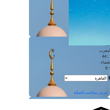
لفجر
4
لشروق
6
لظهر
1
لعصر
4:3
لمغرب
7 
لعشاء
9
عرض مواقيت الصلاة