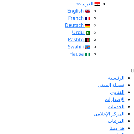
العربية
English
French
Deutsch
Urdu
Pashto
Swahili
Hausa
الرئيسية
فضيلة المفتى
الفتاوى
الإصدارات
الخدمات
المركز الإعلامى
المرئيات
هذا ديننا