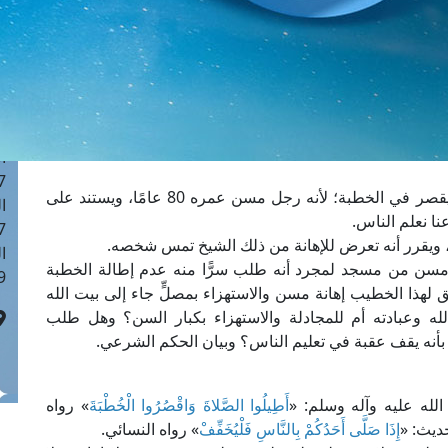
ا
 :42
ا
 :18
ا
 : 1
ا
7
طلب السائل من خطيب الزاوية التي يصلي بها بأن يقصر في الخطبة؛ لأنه رجل مسن عمره 80 عامًا، ويستند على
ا
ا نعلم الناس.
: 43
ة، ويقرر أنه تعرض للإهانة من ذلك الشيخ تمس شخصه.
ا
ن من مسجد لمجرد أنه طلب سرًّا منه عدم إطالة الخطبة
 :8
هذا الخطيب إهانة مسن والاستهزاء بمصلٍّ جاء إلى بيت الله
 وعبادته أم للمجادلة والاستهزاء بكبار السن؟ وهل طلب
 بأنه يقف عقبة في تعليم الناس؟ وبيان الحكم الشرعي.
لله عليه وآله وسلم: «
أَطِيلُوا الصَّلاةَ وَاقْصُرُوا الْخُطْبَةَ
» رواه
ديث: «
إِذَا صَلَّى أَحَدُكُمْ بِالنَّاسِ فَلْيُخَفِّفْ
» رواه النسائي.