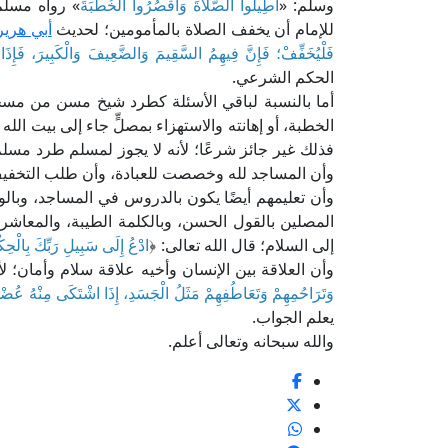
وسلم: «
أَطِيلُوا الصَّلَاةَ وَاقْصُرُوا الْخُطْبَةَ
» رواه مسلم
للإمام أن يخفف الصلاة بالمأمومين؛ لحديث
أبي هري
فَلْيُخَفِّفْ؛ فَإِنَّ فِيهِمُ السَّقِيمَ وَالضَّعِيفَ وَالْكَبِيرَ، فَإِذَ
الحكم الشرعي.
أما بالنسبة لباقي الأسئلة كطرد شيخ مسن من مسجد 
الخطبة، أو إهانته والاستهزاء بمصلٍّ جاء إلى بيت الله
فذلك غير جائز شرعًا؛ لأنه لا يجوز لمسلم طرد مسلم م
وأن المساجد لله وخصصت للعبادة، وأن طلب التخفيف
وأن تعليمهم أيضًا يكون بالدروس في المساجد، وبالو
المصلين بالقول الحسن، وبالكلمة الطيبة، والمعاشرة 
إلى السلام؛ قال الله تعالى: ﴿
ادْعُ إِلَى سَبِيلِ رَبِّكَ بِالْحِك
وأن العلاقة بين الإنسان وأخيه علاقة سلام وأمان؛
وَتَرَاحُمِهِمْ وَتَعَاطُفِهِمْ مَثَلُ الْجَسَدِ، إِذَا اشْتَكَى مِنْهُ عُضْو
يعلم الجواب.
والله سبحانه وتعالى أعلم.