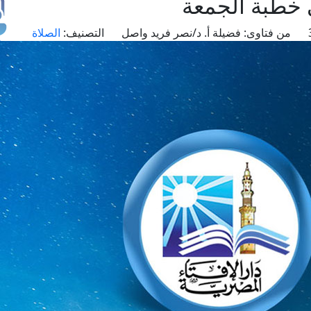
 خطبة الجمعة
من فتاوى:
فضيلة أ. د/نصر فريد واصل
التصنيف:
الصلاة
طل
اس
حج
ال
م
الق