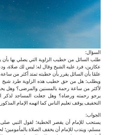
السؤال:
عكازين، فرد عليه الشيخ وقال له: ليس لك صلاة، ودعن
علمًا بأن السائل يقرر بأن خطبته تمتد أكثر من ساع
ويطلب: هل من حق خطيب هذه الزاوية طرد شيخ مس
لأكثر من ساعة رحمة بالمسنين والمرضى؟ وهل يحق ل
يرجو رحمته ورضاه؟ وهل جعلت المساجد لذكر الله
التخفيف يوقف تعليم الناس كما اتهمه الإمام المذكور
الجواب:
يستحب للإمام أن يقصر الخطبة؛ لقول النبي صلى ا
مسلم، ويندب للإمام أن يخفف الصلاة بالمأمومين؛ لح