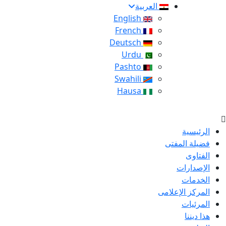
العربية
English
French
Deutsch
Urdu
Pashto
Swahili
Hausa
الرئيسية
فضيلة المفتى
الفتاوى
الإصدارات
الخدمات
المركز الإعلامى
المرئيات
هذا ديننا