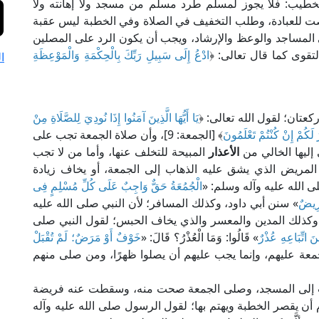
طيب: فلا يجوز لمسلم طرد مسلم من مسجد ولا إهانته ولا
صصت للعبادة، وطلب التخفيف في الصلاة وفي الخطبة ليس عقبة
المساجد والوعظ والإرشاد، ويجب أن يكون الرد على المصلين
لتقوى كما قال تعالى: ﴿
ادْعُ إِلَى سَبِيلِ رَبِّكَ بِالْحِكْمَةِ وَالْمَوْعِظَةِ
ا
عتان؛ لقول الله تعالى: ﴿
يَا أَيُّهَا الَّذِينَ آمَنُوا إِذَا نُودِيَ لِلصَّلَاةِ مِنْ
 لَكُمْ إِنْ كُنْتُمْ تَعْلَمُونَ
﴾ [الجمعة: 9]، وأن صلاة الجمعة تجب على
 إليها الخالي من
الأعذار
المبيحة للتخلف عنها، وأما من لا تجب
المريض الذي يشق عليه الذهاب إلى الجمعة، أو يخاف زيادة
ى الله عليه وآله وسلم: «
الْجُمُعَةُ حَقٌّ وَاجِبٌ عَلَى كُلِّ مُسْلِمٍ فِى
مَرِيضٌ
» سنن أبي داود، وكذلك المسافر؛ لأن النبي صلى الله عليه
وكذلك المدين والمعسر والذي يخاف الحبس؛ لقول النبي صلى
َ اتِّبَاعِهِ عُذْرٌ
» قَالُوا: وَمَا الْعُذْرُ؟ قَالَ: «
خَوْفٌ أَوْ مَرَضٌ؛ لَمْ تُقْبَلْ
 جمعة عليهم، وإنما يجب عليهم أن يصلوا ظهرًا، ومن صلى منهم
هاب إلى المسجد، وصلى الجمعة صحت منه، وسقطت عنه فريضة
أن يقصر الخطبة ويهتم بها؛ لقول الرسول صلى الله عليه وآله