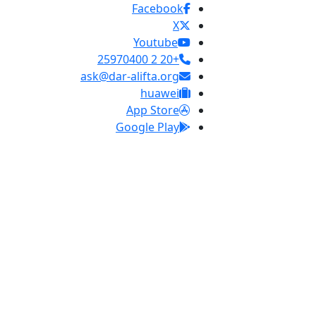
Facebook
X
Youtube
+20 2 25970400
ask@dar-alifta.org
huawei
App Store
Google Play