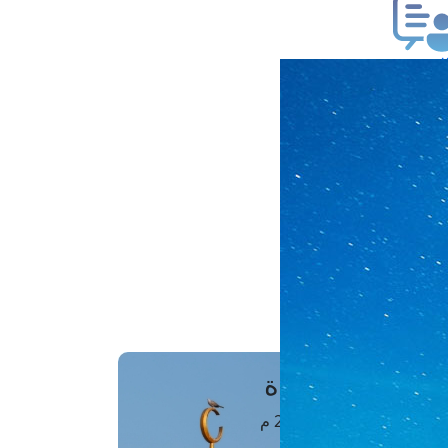
ب فتوى
تعلام عن فتوى
ز موعد
فتوى الهاتفية
َواقِيتُ الصَّـــلاة
اهرة · 08 أغسطس 2026 م