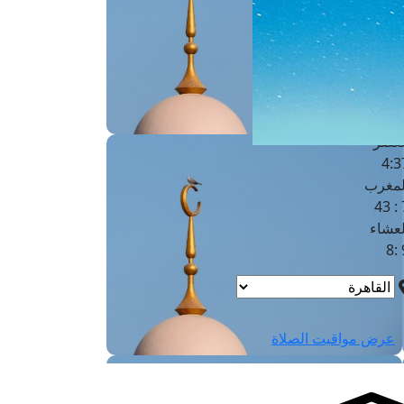
لفجر
4
لشروق
6
لظهر
1
لعصر
4:3
لمغرب
7 
لعشاء
9
عرض مواقيت الصلاة