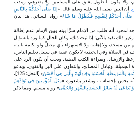
، وألَّا يكون التطويل يشق على المسلمين ولا يضرهم، ويندب
رة
أن النبي صلى الله عليه وسلم قال: «
إِذَا صَلَّى أَحَدُكُمْ بِالنَّاسِ
ا صَلَّى أَحَدُكُمْ لِنَفْسِهِ فَلْيُطَوِّلْ مَا شَاءَ
» رواه النسائي، هذا بيان
لمجرد أنه طلب من الإمام سرًّا بينه وبين الإمام عدم إطالة
 وغير ذلك نفيد بالآتي: إذا ثبت ذلك، وكان الحال كما ورد بالسؤال
ن مسجد، ولا إهانته ولا الاستهزاء بأي مصلٍّ ولو بكلمة نابية،
 في الصلاة وفي الخطبة لا يكون عقبة في سبيل تعليم الناس،
عظ والإرشاد، وبقراءة الكتب الدينية، ويجب أن يكون الرد على
الجميلة، وتبادل المصالح، والتعاون على البر والتقوى، ويدعو
ْمَةِ وَالْمَوْعِظَةِ الْحَسَنَةِ وَجَادِلْهُمْ بِالَّتِي هِيَ أَحْسَنُ
﴾ [النحل: 125]،
 لأنه يحس بإحساسه، ويشعر بشعوره «
مَثَلُ الْمُؤْمِنِينَ فِي تَوَادِّهِمْ
ٌ تَدَاعَى لَهُ سَائِرُ الْجَسَدِ بِالسَّهَرِ وَالْحُمَّى
» رواه مسلم. ومما ذكر