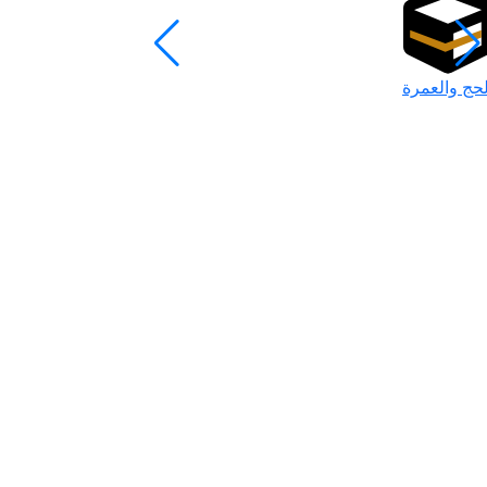
لحج والعمرة
رمضان