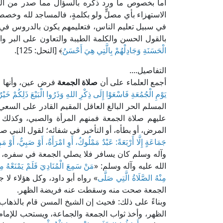
أما بخصوص ما ورد ذكره بالسؤال مما صدر من الخ
الاستهزاء بأي مصلٍّ ولو بكلمةٍ، فالمساجد لله وخ
في سبيل تعليم الناس، فتعليمهم يكون بالدروس في 
بالقول الحسن والكلمة الطيبة والتعاون على البر وا
الْحَسَنَةِ وَجَادِلْهُمْ بِالَّتِي هِيَ أَحْسَنُ
﴾ [النحل: 125].
التفاصيل....
أجمع العلماء على أن
صلاة الجمعة
فرض عين، وأنها رك
يَوْمِ الْجُمُعَةِ فَاسْعَوْا إِلَى ذِكْرِ اللهِ وَذَرُوا الْبَيْعَ ذَلِكُمْ خَيْرٌ
المسلم الحر البالغ العاقل المقيم القادر على السعي
عليهم صلاة الجمعة فمنهم المرأة والصبي، وكذلك 
المرض، أو بطأه، أو التأخير في شفائه؛ لقول النبي صل
جَمَاعَةٍ إِلَّا أَرْبَعَةً: عَبْدٌ مَمْلُوكٌ، أَوِ امْرَأَةٌ، أَوْ صَبِيٌّ، أَوْ 
وآله وسلم كان يسافر فلا يصلي الجمعة في سفره، 
الله عليه وآله وسلم: «
مَنْ سَمِعَ الْمُنَادِيَ فَلَمْ يَمْنَعْهُ مِن
مِنْهُ الصَّلَاةُ الَّتِي صَلَّى
» رواه أبو داود، وكل هؤلاء لا
الجمعة صحت منه وسقطت عنه فريضة الظهر.
وبناءً على ذلك: فحيث إن الشيخ المسن قام بالذ
الظهر، وأخذ ثواب الجمعة والجماعة، ويستحب للإمام 