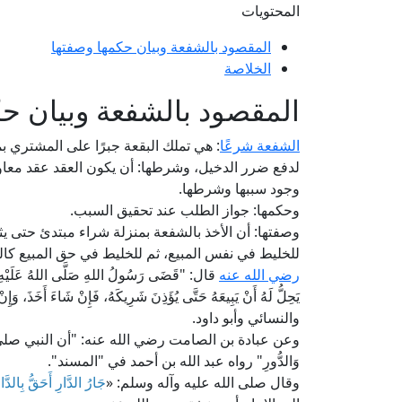
المحتويات
المقصود بالشفعة وبيان حكمها وصفتها
الخلاصة
المقصود بالشفعة وبيان ح
الشفعة شرعًا
: هي تملك البقعة جبرًا على المشتري بم
لدفع ضرر الدخيل، وشرطها: أن يكون العقد عقد معاوض
وجود سببها وشرطها.
وحكمها: جواز الطلب عند تحقيق السبب.
وصفتها: أن الأخذ بالشفعة بمنزلة شراء مبتدئ حتى يثب
للخليط في نفس المبيع، ثم للخليط في حق المبيع كال
رضي الله عنه
قال: "قَضَى رَسُولُ اللهِ صَلَّى اللهُ عَلَيْهِ وآله
يَحِلُّ لَهُ أَنْ يَبِيعَهُ حَتَّى يُؤَذِنَ شَرِيكَهُ، فَإِنْ شَاءَ أَخَذَ، وَ
والنسائي وأبو داود.
وعن عبادة بن الصامت رضي الله عنه: "أن النبي صلى الله عليه
وَالدُّورِ" رواه عبد الله بن أحمد في "المسند".
وقال صلى الله عليه وآله وسلم: «
جَارُ الدَّارِ أَحَقُّ بِالدَّا