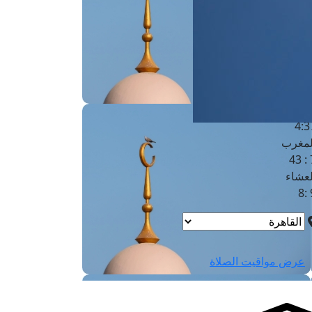
لفجر
4
لشروق
6
لظهر
1
لعصر
4:3
لمغرب
7 
لعشاء
9
عرض مواقيت الصلاة