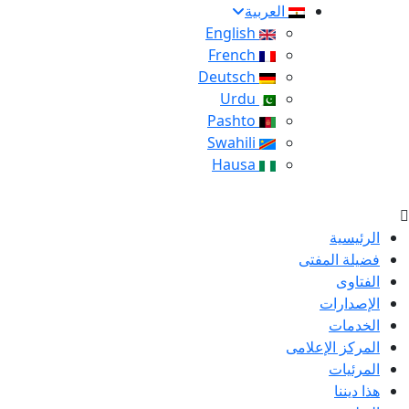
العربية
English
French
Deutsch
Urdu
Pashto
Swahili
Hausa
الرئيسية
فضيلة المفتى
الفتاوى
الإصدارات
الخدمات
المركز الإعلامى
المرئيات
هذا ديننا