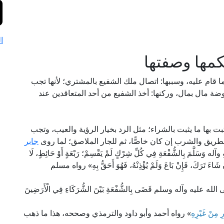
ا
كمها وصفتها
ا قام عليه، وسببها: اتصال ملك الشفيع بالمشتري؛ لأنها تجب
ة مال بمال، وركنها: أخذ الشفيع من أحد المتعاقدين عند
ت بها ما يثبت بالشراء؛ مثل الرد بخيار الرؤية والعيب، وتجب
طريق والشرب إن كان خاصًّا، ثم للجار الملاصق؛ لما روى
جابر
 وَسَلَّمَ بِالشُّفْعَةِ فِي كُلِّ شِرْكٍ لَمْ يَقْسِمْ؛ رَبْعَةٍ أَوْ حَائِطٍ، لَا
إِنْ شَاءَ تَرَكَ، فَإِنْ بَاعَ وَلَمْ يُؤْذِنْهُ، فَهُوَ أَحَقُّ بِهِ» رواه مسلم
 وآله وسلم قَضَى بِالشُّفْعَةِ بَيْنَ الشُّرَكَاءِ فِي الْأَرَضِينَ
رِ مِنْ غَيْرِهِ
» رواه أحمد وأبو داود والترمذي وصححه، هذا ما ذهب