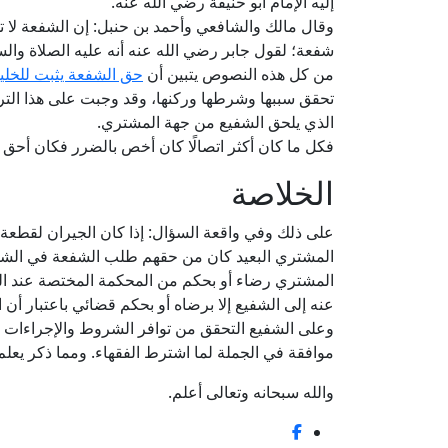
إليه الإمام أبو حنيفة رضي الله عنه.
وقال مالك والشافعي وأحمد بن حنبل: إن الشفعة لا تج
شفعة؛ لقول جابر رضي الله عنه أنه عليه الصلاة وا
من كل هذه النصوص يتبين أن
حق الشفعة يثبت للخلي
تحقق سببها وشرطها وركنها، وقد وجبت على هذا الترت
الذي يلحق الشفيع من جهة المشتري.
فكل ما كان أكثر اتصالًا كان أخص بالضرر فكان أحق ب
الخلاصة
على ذلك وفي واقعة السؤال: إذا كان الجيران لقطع
المشتري البعيد كان من حقهم طلب الشفعة في الشيء 
المشتري رضاء أو بحكم من المحكمة المختصة عند النز
عنه إلى الشفيع إلا برضاه أو بحكم قضائي باعتبار أن ا
وعلى الشفيع التحقق من توافر الشروط والإجراءات ال
موافقة في الجملة لما اشترط الفقهاء. ومما ذكر يعلم
والله سبحانه وتعالى أعلم.