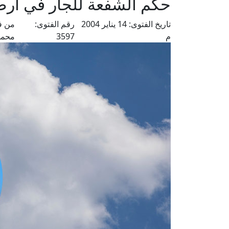
حكم الشفعة للجار في أرض
تاريخ الفتوى:
14 يناير 2004
رقم الفتوى:
من ف
م
3597
محمد