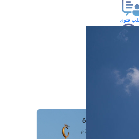
ب فتوى
تعلام عن فتوى
ز موعد
فتوى الهاتفية
َواقِيتُ الصَّـــلاة
اهرة · 08 أغسطس 2026 م