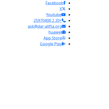
Facebook
X
Youtube
+20 2 25970400
ask@dar-alifta.org
huawei
App Store
Google Play