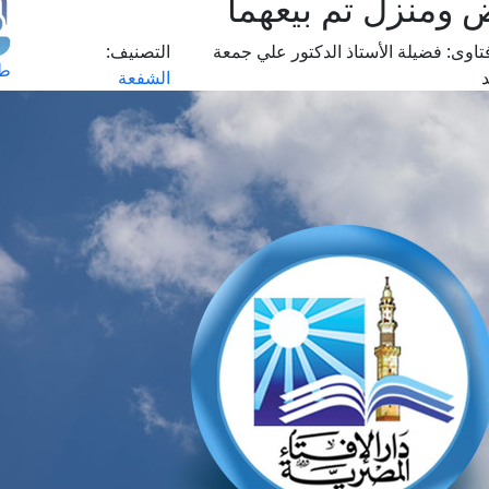
 ومنزل تم بيعهما
تاوى:
فضيلة الأستاذ الدكتور علي جمعة
التصنيف:
طل
الشفعة
اس
حج
ال
م
الق