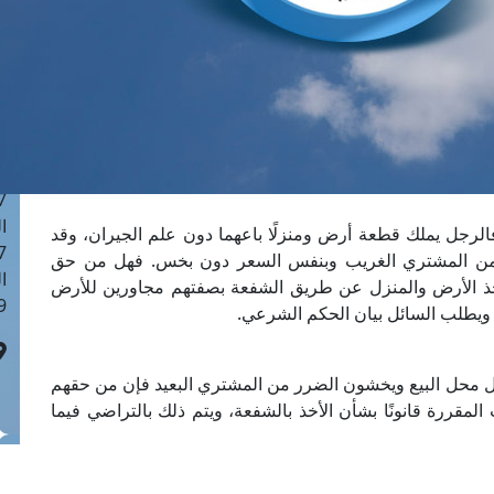
ا
 :42
ا
 :18
ا
 : 1
ا
7
ا
لرجل يملك قطعة أرض ومنزلًا باعهما دون علم الجيران، وقد
: 43
ق من المشتري الغريب وبنفس السعر دون بخس. فهل من حق
ا
خذ الأرض والمنزل عن طريق الشفعة بصفتهم مجاورين للأرض
 :8
 ويطلب السائل بيان الحكم الشرعي.
زل محل البيع ويخشون الضرر من المشتري البعيد فإن من حقهم
مقررة قانونًا بشأن الأخذ بالشفعة، ويتم ذلك بالتراضي فيما