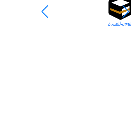
لحج والعمرة
رمضان