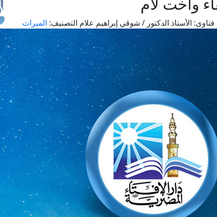
ء وأخت لأم
فتاوى:
الأستاذ الدكتور / شوقي إبراهيم علام
التصنيف:
الميراث
طل
اس
حج
ال
م
الق