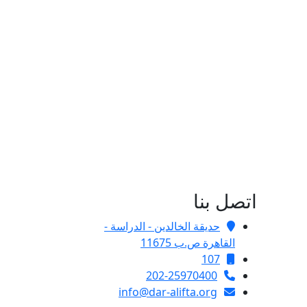
اتصل بنا
حديقة الخالدين - الدراسة -
القاهرة ص.ب 11675
107
202-25970400
info@dar-alifta.org