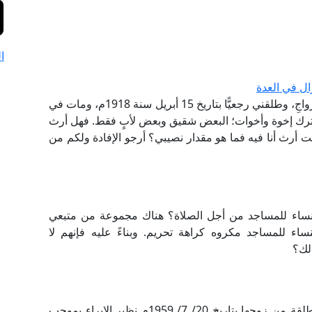
ا
ال في العدة
سيدة تقول: تزوجتُ من رجل، وعاشرني معاشرة الأزواجِ، وطلقني رجعيًّا بتاريخ 15 أبريل سنة 1918م، ومات في
زوجة أخرى، وترك إخوة وأخوات؛ البعض شقيق وبعض لأبٍ فقط. فهل أرث
ت أرث أنا فيه فما هو مقدار نصيبي؟ أرجو الإفادة ولكم من
لنساء للمساجد من أجل الصلاة؟ هناك مجموعة من متبعي
اء للمساجد مكروه كراهة تحريم. وبناءً عليه فإنهم لا
لك؟
طلبت بلدية إسنا بيان تاريخ انتهاء مدة عدة امرأة مطلقة من زوجها بتاريخ 20/ 7/ 1959م نظير الإبراء بموجب