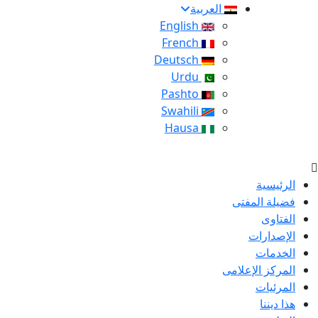
العربية
English
French
Deutsch
Urdu
Pashto
Swahili
Hausa
الرئيسية
فضيلة المفتى
الفتاوى
الإصدارات
الخدمات
المركز الإعلامى
المرئيات
هذا ديننا