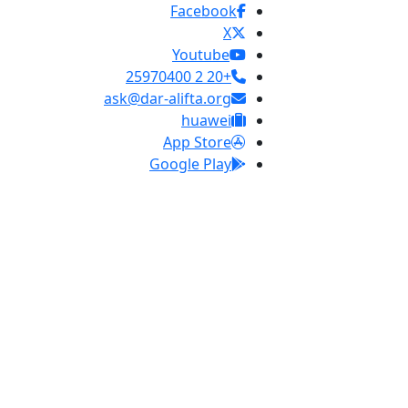
Facebook
X
Youtube
+20 2 25970400
ask@dar-alifta.org
huawei
App Store
Google Play