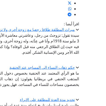
اقرأ أيضا :
ميراث المطلقة طلاقا رجعيا مع زوجة أخرى ولا تز
3 مايو سنة 1918م وأنا في عِدَّته، وله 
فيه حيث إن الطلاق الرجعي منه قبل الوفاة؟ وإذا كن
الله الأجر ومن الإنسانية الشكر. أفندم.
حكم ذهاب النساء إلى المساجد عند الحنفية
ما هو الرأي المعتمد عند الحنفية بخصوص دخول ا
المذهب الحنفي في بريطانيا يقولون: إن ذهاب النس
يخصصون مساحات للنساء في المساجد، فهل يجوز ذ
تحديد مدة العدة للمطلقة على الإبراء