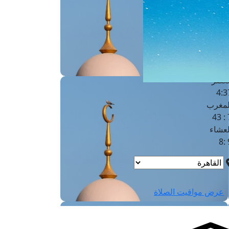
لفجر
4
لشروق
6
لظهر
1
لعصر
4:3
لمغرب
7 
لعشاء
9
عرض مواقيت الصلاة