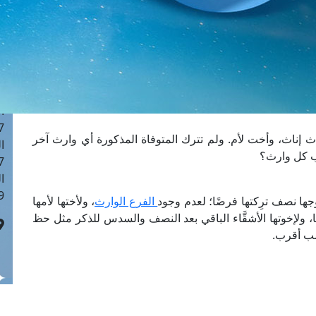
ا
 :42
ا
 :18
ا
 : 1
ا
7
اث إناث، وأخت لأم. ولم تترك المتوفاة المذكورة أي وارث آخر
ا
ب كل وارث؟
: 43
ا
 :8
ها نصف ترِكتها فرضًا؛ لعدم وجود
الفرع الوارث
، ولأختها لأمها
 ولإخوتها الأشقَّاء الباقي بعد النصف والسدس للذكر مثل حظ
صب أقرب.