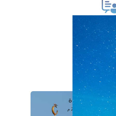
ب فتوى
تعلام عن فتوى
ز موعد
فتوى الهاتفية
َواقِيتُ الصَّـــلاة
اهرة · 08 أغسطس 2026 م