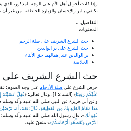
وإذا كانت أحوال أهل الأم على الوجه المذكور، الذي ي
تكتفي بالبر والإحسان والزيارة الخاطفة، من غير أن 
التفاصيل....
المحتويات
حث الشرع الشريف على صلة الرحم
حث الشرع على بر الوالدين
بر الوالدين عند إهمالهما حق الأبناء
الخلاصة
حث الشرع الشريف على ص
حرص الشرع على
صلة الأرحام
على وجه العموم؛ فقال
عَلَيْكُمْ رَقِيبًا
﴾ [النساء: 1]، وقال تعالى: ﴿
فَهَلْ عَسَيْتُمْ إِن
وعن أبي هريرة عن النبي صلى الله عليه وآله وسلم ق
هَذَا مَقَامُ العَائِذِ بِكَ مِنَ القَطِيعَةِ، قَالَ: نَعَمْ، أَمَا تَرْضَي
فَهُوَ لَكِ
»، قال رسول الله صلى الله عليه وآله وسلم: 
الأَرْضِ وَتُقَطِّعُوا أَرْحَامَكُمْ
﴾
» متفقٌ عليه.