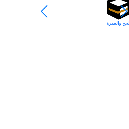
لحج والعمرة
رمضان