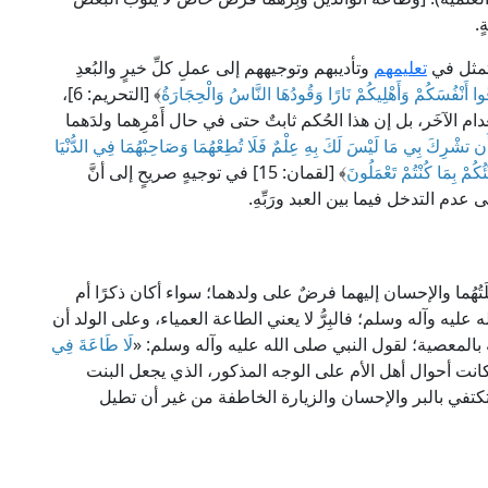
.
تتمثل في
تعليمهم
وتأديبهم وتوجيههم إلى عملِ كلِّ خيرٍ والبُعدِ
ا قُوا أَنْفُسَكُمْ وَأَهْلِيكُمْ نَارًا وَقُودُهَا النَّاسُ وَالْحِجَارَةُ
﴾ [التحريم: 6]،
م الآخَر، بل إن هذا الحُكم ثابتٌ حتى في حال أَمْرِهما ولدَهما
ن تشْرِكَ بِي مَا لَيْسَ لَكَ بِهِ عِلْمٌ فَلَا تُطِعْهُمَا وَصَاحِبْهُمَا فِي الدُّنْيَا
ئُكُمْ بِمَا كُنْتُمْ تَعْمَلُونَ
﴾ [لقمان: 15] في توجيهٍ صريحٍ إلى أنَّ
ى عدم التدخل فيما بين العبد ورَبِّهِ.
ِلَتُهُما والإحسان إليهما فرضٌ على ولدهما؛ سواء أكان ذكرًا أم
عليه وآله وسلم؛ فالبِرُّ لا يعني الطاعة العمياء، وعلى الولد أن
ه له بالمعصية؛ لقول النبي صلى الله عليه وآله وسلم: «
لَا طَاعَةَ فِي
 كانت أحوال أهل الأم على الوجه المذكور، الذي يجعل البنت
تكتفي بالبر والإحسان والزيارة الخاطفة من غير أن تطيل