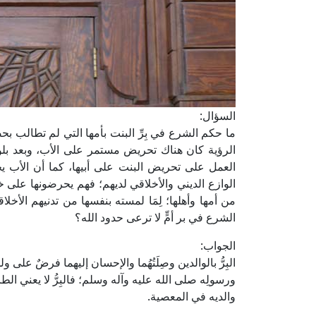
السؤال:
ما حكم الشرع في بِرِّ البنت بأمها التي لم تطالب بح
الرؤية كان هناك تحريض مستمر على الأب، وبعد بلوغ 
العمل على تحريض البنت على أبيها، كما أن الأب يخ
الوازع الديني والأخلاقي لديهم؛ فهم يحرضونها على 
من أمها وأهلها؛ لِمَا لمسته بنفسها من تدنيهم الأخل
الشرع في بر أمٍّ لا ترعى حدود الله؟
الجواب:
البِرُّ بالوالدين وصِلَتُهُما والإحسان إليهما فرضٌ على
ورسولِه صلى الله عليه وآله وسلم؛ فالبِرُّ لا يعني الطاع
والديه في المعصية.