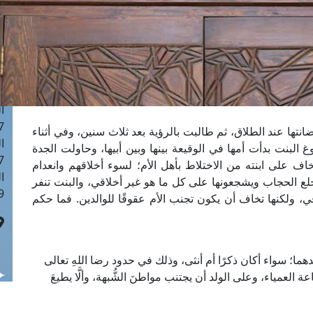
ا
 :42
ا
 :18
ا
 : 1
ا
7
ضانتها عند الطلاق، ثم طالبت بالرؤية بعد ثلاث سنين، وفي أثناء
ا
البنت بدأت أمها في الوقيعة بينها وبين أبيها، وحاولت الجدة
: 43
اف على ابنته من الاختلاط بأهل الأم؛ لسوء أخلاقهم وانعدام
ا
خلع الحجاب ويشجعونها على كل ما هو غير أخلاقي، والبنت تنفر
 :8
اقي، ولكنها تخاف أن يكون تجنب الأم عقوقًا للوالدين. فما حكم
 ولدهما؛ سواء أكان ذكرًا أم أنثى، وذلك في حدود رضا اللهِ تعالى
ة العمياء، وعلى الولد أن يجتنب مواطنَ الشُّبهة، وألَّا يطيعَ