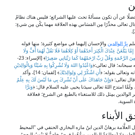
ن
ة، فضلًا عن أن تكون مسألةً تحث عليها الشرائع؛ فليس هناك نظامٌ
قال تعالى محذِّرًا مِن المَسَاس بهذه العلاقة مهما يكُن مِن شيءٍ:
سلم
بِرَّ الوالدين
والإحسان إليهما في مواضع كثيرة؛ منها قوله
ا إِمَّا يَبْلُغَنَّ عِنْدَكَ الْكِبَرَ أَحَدُهُمَا أَوْ كِلَاهُمَا فَلَا تَقُلْ لَهُمَا أُفٍّ وَلَا
 مِنَ الرَّحْمَةِ وَقُلْ رَبِّ ارْحَمْهُمَا كَمَا رَبَّيَانِي صَغِيرًا
﴾ [الإسراء: 23-
وَاعْبُدُوا اللهَ وَلَا تُشْرِكُوا بِهِ شَيْئًا وَبِالْوَالِدَيْنِ
أَنِ اشْكُرْ لِي وَلِوَالِدَيْكَ
﴾ [لقمان: 14]، وأكد
ال تعالى: ﴿
وَإِنْ جَاهَدَاكَ عَلَى أَنْ تُشْرِكَ بِي مَا لَيْسَ لَكَ بِهِ عِلْمٌ
وَبَرًّا
نما لَم يأمر الوالدين بمِثل ذلك للاستغناء بالطبع عن الشرع؛ فعلاقة
ة السوية.
 الأبناء
قال العلَّامة برهانُ الدين ابنُ مازه البخاري الحنفي في "المحيط
ني" (5/ 386، ط. دار الكتب العلمية): [وطاعةُ الوالدين وبِرُّهُما فرضٌ خاصٌّ لا يَنُوبُ البعضُ