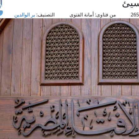
سيئ
من فتاوى:
أمانة الفتوى
التصنيف:
بر الوالدين
طل
اس
حج
ال
م
الق