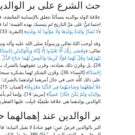
حث الشرع على بر الوالدي
علاقةَ الولد بوالديه مسألةٌ تتعلق بالإنسانية المَحْضَ
اجتماعيٌّ على مَرِّ التاريخ لم يتمسك بهذه القيمة؛ لذا 
﴿
لَا تُضَارَّ وَالِدَةٌ بِوَلَدِهَا وَلَا مَوْلُودٌ لَهُ بِوَلَدِهِ
﴾ [البقرة: 233].
وقد أوجب اللهُ تعالى ورسولُهُ صلى الله عليه وآله و
تعالى: ﴿
وَقَضَى رَبُّكَ أَلَّا تَعْبُدُوا إِلَّا إِيَّاهُ وَبِالْوَالِدَيْنِ إِحْسَانً
تَنْهَرْهُمَا وَقُلْ لَهُمَا قَوْلًا كَرِيمًا وَاخْفِضْ لَهُمَا جَنَاحَ الذُّلِّ
24]، بل وقَرَنَ ذلك بعبادته، وقرن عقوقهما بالشرك به سبحانه؛ قال تعالى:﴿
إِحْسَانًا
﴾ [النساء: 36]، وقَرَن الشكرَ لهما بشكره سبحانه وتعالى بقوله: ﴿
على ذلك كلِّه حتى في حال أمرهما لولدهما بالشرك؛ ق
فَلَا تُطِعْهُمَا وَصَاحِبْهُمَا فِي الدُّنْيَا مَعْرُوفًا
﴾ [لقمان: 15]، ولَمَّا امتدح اللهُ تعالى سيدَنا يحيى عليه السلام قال: ﴿
بِوَالِدَيْهِ وَلَمْ يَكُنْ جَبَّارًا عَصِيًّا
﴾ [مريم: 14]، وإ
الوالدين بولدهما هي علاقة طَبَعِيَّة جُبِلَت عليها الفطر
بر الوالدين عند إهمالهما حق
البر بالوالدين فرضُ عينٍ؛ فهو عبادةٌ لا تقبل النيابة؛ 
البرهاني في الفقه النعما