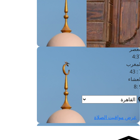
لفجر
4
لشروق
6
لظهر
1
لعصر
4:3
لمغرب
7 
لعشاء
9
عرض مواقيت الصلاة