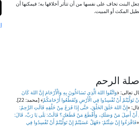
جعل البنت تخاف على نفسها من أن تتأثر أخلاقها به؛ فيمكنها أن
تطيل المكث أو المبيت.
ا
لة الرحم
 تعالى: ﴿
وَاتَّقُوا اللهَ الَّذِي تَسَاءَلُونَ بِهِ وَالْأَرْحَامَ إِنَّ اللهَ كَانَ
ْ تَوَلَّيْتُمْ أَنْ تُفْسِدُوا فِي الْأَرْضِ وَتُقَطِّعُوا أَرْحَامَكُمْ
﴾ [محمد: 22].
ال: «
إِنَّ اللهَ خَلَقَ الخَلْقَ، حَتَّى إِذَا فَرَغَ مِنْ خَلْقِهِ قَالَتِ الرَّحِمُ:
ْنَ أَنْ أَصِلَ مَنْ وَصَلَكِ، وَأَقْطَعَ مَنْ قَطَعَكِ؟ قَالَتْ: بَلَى يَا رَبِّ، قَالَ:
«
فَاقْرَءُوا إِنْ شِئْتُمْ: ﴿
فَهَلْ عَسَيْتُمْ إِنْ تَوَلَّيْتُمْ أَنْ تُفْسِدُوا فِي