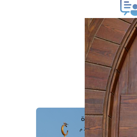
ب فتوى
تعلام عن فتوى
ز موعد
فتوى الهاتفية
َواقِيتُ الصَّـــلاة
اهرة · 08 أغسطس 2026 م