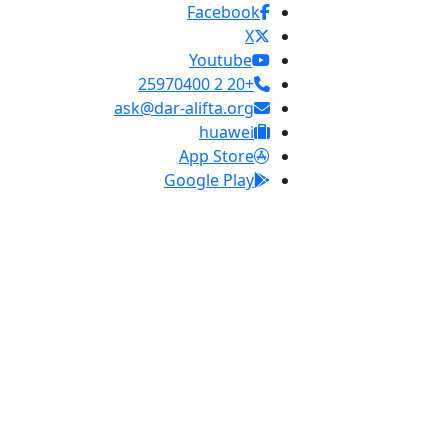
Facebook
X
Youtube
+20 2 25970400
ask@dar-alifta.org
huawei
App Store
Google Play