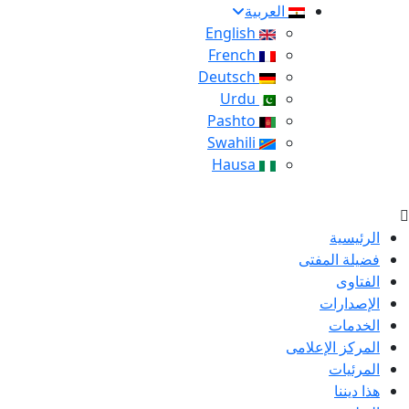
العربية
English
French
Deutsch
Urdu
Pashto
Swahili
Hausa
الرئيسية
فضيلة المفتى
الفتاوى
الإصدارات
الخدمات
المركز الإعلامى
المرئيات
هذا ديننا