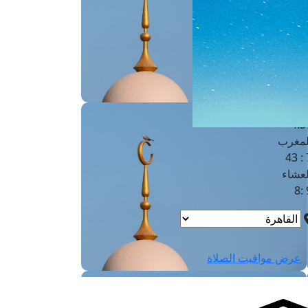
لفجر
4
لشروق
6
لظهر
1
لعصر
4:3
لمغرب
7 
لعشاء
9
عرض مواقيت الصلاة