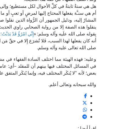
هل هي سنةٌ ثابتةٌ في كلِّ الأحوال لكل مستطيع؛ وإلى
أم هي سنـَّة يفعلها المحتاج إليها لمرضٍ أو تعبٍ أو 
المشارُ إليه، ودليل الجمهور أن الرُّواة الذين نقلو
ينقلوا هذه الصفة إلا من رواية الصحابي راوي الحديث 
بِقوله صلى الله علَيه وآله وسلم: «
إِنِّي امْرُؤٌ قَدْ بَدَنْتُ؛ 
أنه كان يفعلها لهذا السبب، فَلا تُشرَع إِلا في حقِّ مَن 
صلى الله تعالى عليه وآله وسلم.
وعليه: فهذه الهيئة مما اختلف السادة الفقهاء في مش
في المسائل المختلف فيها بينهم أن للمقلد –أي: عامة ا
بعض؛ لأنه "لا يُنكَر المختلف فيه، وإنما يُنكَر المتفق عل
والله سبحانه وتعالى أعلم.
اقرأ أيضا :