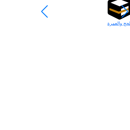
لحج والعمرة
رمضان