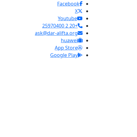
Facebook
X
Youtube
+20 2 25970400
ask@dar-alifta.org
huawei
App Store
Google Play