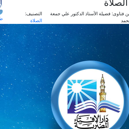
لصلاة
 فتاوى:
فضيلة الأستاذ الدكتور علي جمعة
التصنيف:
طل
حمد
الصلاة
اس
حج
ال
م
الق