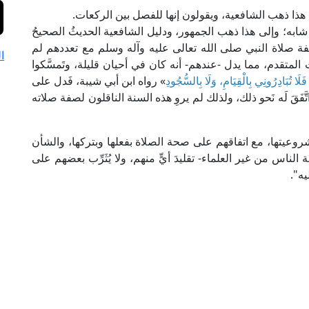
 هذا ذهب الشافعية، ويقولون إنها للفصل بين الركعات.
ما شابه؛ وإلى هذا ذهب الجمهور، ودليل الشافعية الحديثُ الصحيحُ
ا صفة صلاة النبي صلى الله تعالى عليه وآله وسلم مع تعددهم لم
ا
المتقدم، مما يدل -عندهم- أنه كان في أحيان قليلة، وتَمسَّكوا
فَلَا تُبَادِرُونِي بِالْقِيَامِ، وَلَا بِالسُّجُودِ
» رواه ابن أبي شيبة، فَدل على
اتَّفَقَ لَه نَحو ذلك، ولذلك لم يروِ هذه السنة الناقلون لصفة صلاته
روعيتها، مع اتفاقهم على صحة الصلاة بفعلها وبتركها، والشأن
لناس من غير العلماء- تقليدَ أيٍّ منهم، ولا يُثَرِّب بعضهم على
يه".