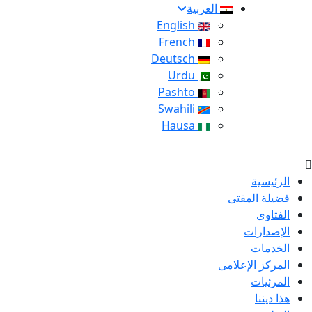
العربية
English
French
Deutsch
Urdu
Pashto
Swahili
Hausa
الرئيسية
فضيلة المفتى
الفتاوى
الإصدارات
الخدمات
المركز الإعلامى
المرئيات
هذا ديننا