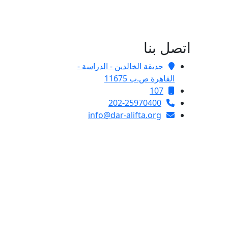
اتصل بنا
حديقة الخالدين - الدراسة -
القاهرة ص.ب 11675
107
202-25970400
info@dar-alifta.org