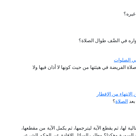
غيره؟
واره في الصَّف طوال الصلاة؟
قي الصلوات
اة الفريضة في هيئتها من حيث كونها لا أذان فيها ولا
الانتهاء من الإفطار
 بعد
الصلاة
؟
الية لها، ثم يقطع الآية ليترجمها، ثم يكمل الآية من مقطعها،
قية السورة وهكذا؟ وطلب السائل الإفادة عن الحكم الشرعي