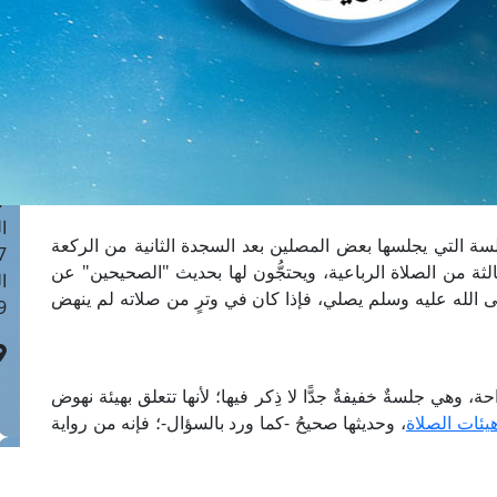
ا
 :42
ا
 :18
ا
 : 1
ا
7
ا
ة التي يجلسها بعض المصلين بعد السجدة الثانية من الركعة
: 43
ثالثة من الصلاة الرباعية، ويحتجُّون لها بحديث "الصحيحين" عن
ا
ى الله عليه وسلم يصلي، فإذا كان في وترٍ من صلاته لم ينهض
 :8
 وهي جلسةٌ خفيفةٌ جدًّا لا ذِكر فيها؛ لأنها تتعلق بهيئة نهوض
هيئات الصلاة
، وحديثها صحيحُ -كما ورد بالسؤال-؛ فإنه من رواية