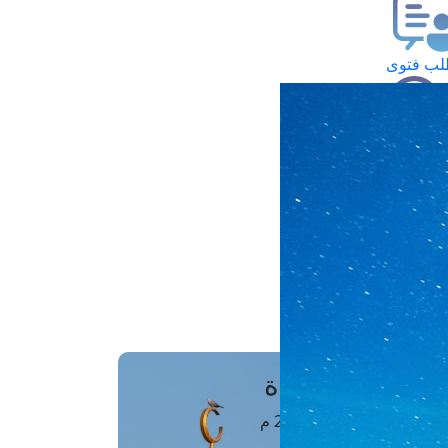
ب فتوى
تعلام عن فتوى
ز موعد
فتوى الهاتفية
َواقِيتُ الصَّـــلاة
اهرة · 08 أغسطس 2026 م