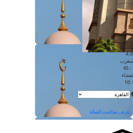
لفجر
4
لشروق
6
لظهر
1
لعصر
4:3
لمغرب
7 
لعشاء
9
عرض مواقيت الصلاة