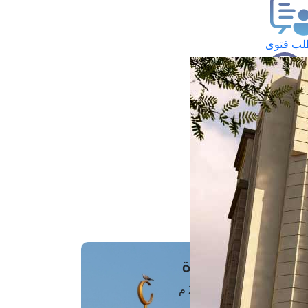
ب فتوى
تعلام عن فتوى
ز موعد
فتوى الهاتفية
َواقِيتُ الصَّـــلاة
اهرة · 06 أغسطس 2026 م