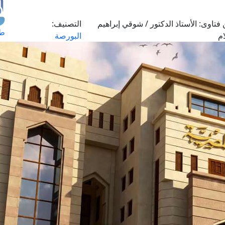
فتاوى:
الأستاذ الدكتور / شوقي إبراهيم
التصنيف:
طل
م
البورصة
اس
حج
ال
م
الق