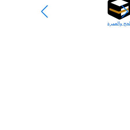
لحج والعمرة
رمضان