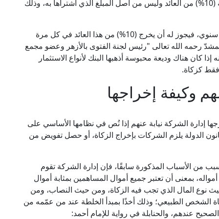
حينئذ بنسبة (10%) من العائد وليس من أصل المبلغ الذي اشتراها به، وذلك
فإن كان يقبض العائد بشكل شهري، أو ربع سنوي، أو سنوي، فيجوز له أن يخرج (10%) من هذا العائد في كل مرة
المشدّ رحمه الله تعالى "رئيس لجنة الفتوى بالأزهر وعضو مجمع
ه إذا كان هناك وديعة محبوسة أذهبها البنك لأنواع الاستثمار
هم وكيفة إخراجها
جها إدارة الشركة نيابة عنهم إذا نُص في نظامها الأساسي على
انون الدولة يلزم الشركات بإخراج الزكاة، أو حصل تفويض من
سبب من الأسباب المذكورة سابقًا، فإن إدارة الشركة تقوم
واله، بمعنى أن تعتبر جميع أموال المساهمين بمثابة أموال
حيث نوع المال الذي تجب فيه الزكاة، ومن حيث النصاب، ومن
ة الشخص الطبيعي؛ وذلك أخذًا بمبدأ الخلطة عند من عمّمه من
لصحيح عندهم، والحنابلة في رواية للإمام أحمد: