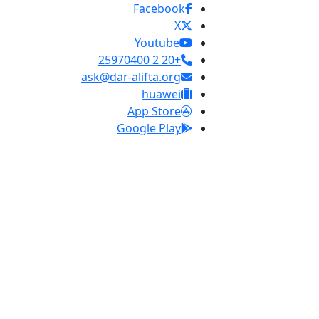
Facebook
X
Youtube
+20 2 25970400
ask@dar-alifta.org
huawei
App Store
Google Play