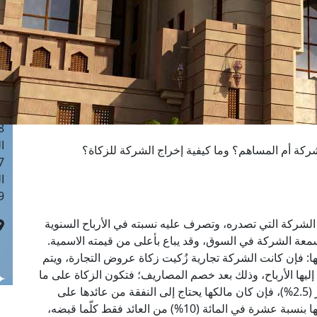
ا
 :40
ا
 :17
ا
 : 1
ا
8
ا
ركة أم المساهم؟ وما كيفية إخراج الشركة للزكاة؟
: 45
ا
 :10
ركة التي تصدره، وتصرف عليه نسبته في الأرباح السنوية
سمعة الشركة في السوق، وقد يباع بأعلى من قيمته الاسمية.
ا: فإن كانت الشركة تجارية زُكيت زكاة عروض التجارة، ويتم
يها الأرباح، وذلك بعد خصم المصاريف؛ فتكون الزكاة على ما
يسمى بـ"رأس المال العامل"، وذلك بنسبة ربع العشر (2.5%)، فإن كان مالكها يحتاج إلى النفقة من عائدها على
حاجاته الضرورية، فلا حرج عليه حينئذ في إخراج زكاتها بنسبة عشرة في المائة (10%) من العائد فقط كلّما قبضه،