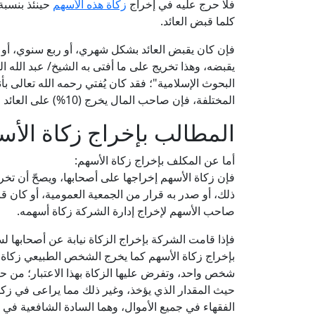
فلا حرج عليه في إخراج
زكاة هذه الأسهم
كلما قبض العائد.
يقبضه، وهذا تخريج على ما أفتى به الشيخ/ عبد الله 
البحوث الإسلامية"؛ فقد كان يُفتي رحمه الله تعالى بأن
المختلفة، فإن صاحب المال يخرج (10%) على العائد فقط كزكاة.
المطالب بإخراج زكاة الأس
أما عن المكلف بإخراج زكاة الأسهم:
فإن زكاة الأسهم إخراجها على أصحابها، ويصحّ أن تخر
ذلك، أو صدر به قرار من الجمعية العمومية، أو كان ق
صاحب الأسهم لإخراج إدارة الشركة زكاة أسهمه.
فإذا قامت الشركة بإخراج الزكاة نيابة عن أصحابها ل
بإخراج زكاة الأسهم كما يخرج الشخص الطبيعي زكاة أم
شخص واحد، وتفرض عليها الزكاة بهذا الاعتبار؛ من 
حيث المقدار الذي يؤخذ، وغير ذلك مما يراعى في زكا
الفقهاء في جميع الأموال، وهما السادة الشافعية في ا