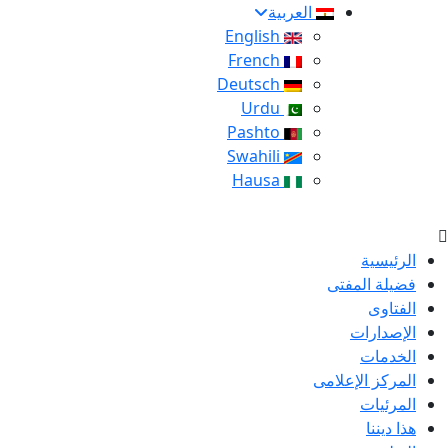
العربية
English
French
Deutsch
Urdu
Pashto
Swahili
Hausa
الرئيسية
فضيلة المفتى
الفتاوى
الإصدارات
الخدمات
المركز الإعلامى
المرئيات
هذا ديننا