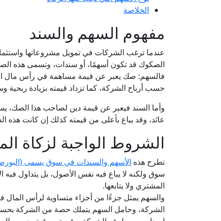
الخلاصة
مفهوم السهم والسند
عندما ترغب الشركات في تمويل مشروعاتها واستثمار
الصكوك قد تكون أسهمًا، أو سندات، وتسمى هذه الصكوك
فالسهم: صك يعبر عن قيمة مساهمة في رأس مال الشر
حسب أرباح الشركة، كما تزداد قيمته بزيادة ربحية و
وأما السند فيعبر عن قيمة دين لصاحب هذا الصك، ي
عائد، وقد يباع بأعلى من قيمته كذلك إن كانت هذه ال
الشروط الواجبة لزكاة الم
تطرح هذه
الأسهم والسندات في سوق يسمى (البورص
سوق ولكنه لا يباع فيه نفس الأصول، بل يتداول فيه الأ
المشتري ولا يتابعها.
والسهم يمثل جزءًا من أجزاء متساوية لرأس المال ف
الشركة، وحامل السهم يتملك حصة من الشركة بحسب ق