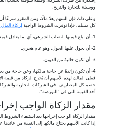
إصداره من طرف الشركة، وقيمة سوقية بحسب العرض و
ووسيلة للتجارة والتربح.
وعلى ذلك فإن السهم يعدّ مالًا، ومن المقرر شرعًا 
كل مسلم، فإذا توفرت الشروط الواجبة
لزكاة المال
1- أن تبلغ قيمتها النصاب الشرعي، أي: ما يعادل قيمة 85 جرامًا من الذهب عيار 21 بسعر الشراء.
2- أن يحول عليها الحول، وهو عام هجري.
3- أن تكون خاليةً من الديون.
4- أن تكون زائدةً عن حاجة مالكها، وعن حاجة من يعولهم.
فعلى المالك لهذه الأسهم أن يُخرج الزكاة من قيمة الأس
خصم كل المصاريف، في الشركات التجارية والشركات 
أخذ القيمة التي في "البورصة".
مقدار الزكاة الواجب إخرا
إذا كانت الأسهم يحتاج مالكها إلى النفقة من عائدها ع