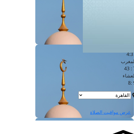
لفجر
4
لشروق
6
لظهر
1
لعصر
4:3
لمغرب
7 
لعشاء
9
عرض مواقيت الصلاة