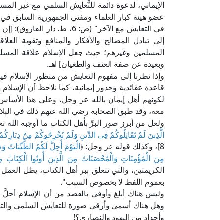
الإيماني، لدعوة دائمة للتَّعايش السلمي مع غير المس
عضو هيئة كبار العلماء ومفتي الجمهورية السابق في ك
في التعايش مع الآخر" (ص: 6، ط
إلى تبادل المصالح والأفكار والمنافع وتقوية العل
المسلمين وغيرهم؛ حيث جعل الإسلام علاقة المسلمي
وبعيدة عن صفة العنف والطغيان] اهـ.
وإذا نظرنا إلى مفهوم التعايش من منظور الإسلام ف
قاعدة عقائدية وجذور إيمانية، كما نلاحظ أن الإسلام
لكونهم أهل إيمان بالله عز وجل، وعلى هذا الأساس 
معه، وقد طبق الصحابة رضي الله عنهم ذلك في البلاد 
ولعل من أبرز صور البرِّ بأهل الكتاب ما أوجبه الله ت
الَّذِينَ لَمْ يُقَاتِلُوكُمْ فِي الدِّينِ وَلَمْ يُخْرِجُوكُمْ مِنْ دِيَارِكُمْ
8]، وكذلك قوله عز وجل: ﴿
الْيَوْمَ أُحِلَّ لَكُمُ الطَّيِّبَاتُ 
مِنَ الْمُؤْمِنَاتِ وَالْمُحْصَنَاتُ مِنَ الَّذِينَ أُوتُوا الْكِتَابَ مِ
الكريمتين، والتي تتعلق ببر أهل الكتاب، يظل العمل 
بعموم اللفظ لا بخصوص السبب".
وليس هناك أبلغ وأوفى بالقصد من أن الإسلام أحلَّ 
وهل هناك أسمى وأرقى صورة للتعايش السلمي والتوا
وأجداد من اليهود والنصارى؟!