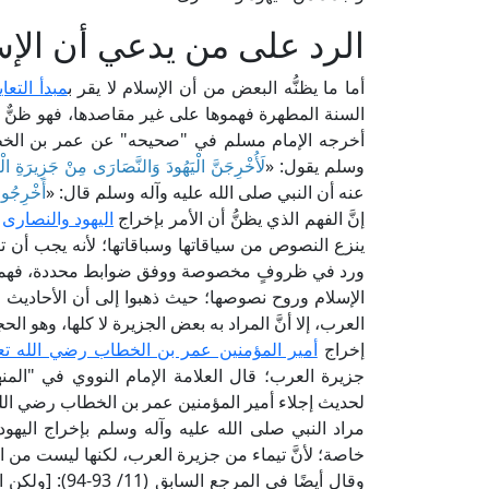
الرد على من يدعي أن الإسل
أما ما يظنُّه البعض من أن الإسلام لا يقر ب
مبدأ التع
السنة المطهرة فهموها على غير مقاصدها، فهو ظنٌّ ل
أخرجه الإمام مسلم في "صحيحه" عن عمر بن الخطا
وسلم يقول: «
لَأُخْرِجَنَّ الْيَهُودَ وَالنَّصَارَى مِنْ جَزِيرَةِ ال
عنه أن النبي صلى الله عليه وآله وسلم قال: «
أَخْرِجُوا
إنَّ الفهم الذي يظنُّ أن الأمر بإخراج
اليهود والنصارى
م
ينزع النصوص من سياقاتها وسباقاتها؛ لأنه يجب أن ت
ورد في ظروفٍ مخصوصة ووفق ضوابط محددة، فهمها و
الإسلام وروح نصوصها؛ حيث ذهبوا إلى أن الأحاديث ا
العرب، إلا أنَّ المراد به بعض الجزيرة لا كلها، وهو ال
إخراج
أمير المؤمنين عمر بن الخطاب رضي الله تع
لحديث إجلاء أمير المؤمنين عمر بن الخطاب رضي الله ع
مراد النبي صلى الله عليه وآله وسلم بإخراج اليه
خاصة؛ لأنَّ تيماء من جزيرة العرب، لكنها ليست من الح
وقال أيضًا في 