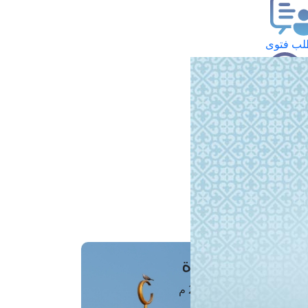
ب فتوى
تعلام عن فتوى
ز موعد
فتوى الهاتفية
َواقِيتُ الصَّـــلاة
اهرة · 08 أغسطس 2026 م