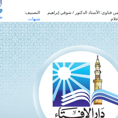
ن فتاوى:
الأستاذ الدكتور / شوقي إبراهيم
التصنيف:
طل
لام
شبهات
اس
حج
ال
م
الق