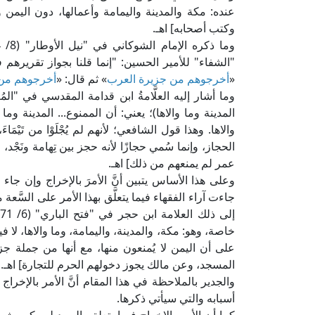
عنده: مكة والمدينة واليمامة وأعمالها، دون اليمن
وكتب أصحابه] اهـ.
"الشفاء" للأمير الحسين: "إنما قلنا بجواز تقريرهم ف
«
أخرجوهم من جزيرة العرب
» ثم قال: «
أخرجوهم من 
المدينة وما والاها)؛ يعني: أن الممنوع... المدينة وما والا
والاها. وهذا قول الشافعي؛ لأنهم لم يُجْلَوْا من تَيْمَ
الحجاز، وإنما سُمي حجازًا لأنه حجز بين تِهامة ونَجْد، و
عمر لم يمنعهم من ذلك] اهـ.
وعلى هذا الأساس يتبين أنَّ الأمرَ بالإخراج وإن جاء ع
جاءت آراء الفقهاء فيما يتعلَّق بهذا الأمر على السَّ
خاصة، وهو: مكة، والمدينة، واليمامة، وما والاها، لا
على أن اليمن لا يُمنعون منها، مع أنها من جملة جز
المسجد، وعن مالك يجوز دخولهم الحرم للتجارة] اهـ.
والجدير بالملاحظة في هذا المقام أنَّ الأمر بالإخرا
أسبابه والتي سيأتي ذكرها.