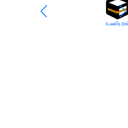
لحج والعمرة
رمضان