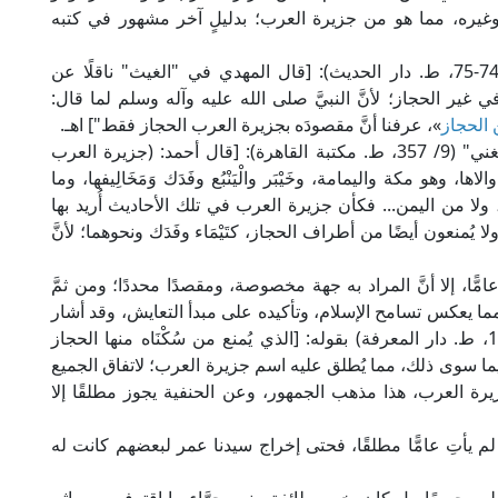
 وغيره، مما هو من جزيرة العرب؛ بدليلٍ آخر مشهور في كتبه
وما ذكره الإمام الشوكاني في "نيل الأوطار" (8/ 74-75، ط. دار الحديث): [قال المهدي في "الغيث" ناقلًا عن
ي غير الحجاز؛ لأنَّ النبيَّ صلى الله عليه وآله وسلم لما قال:
الحجاز
»، عرفنا أنَّ مقصودَه بجزيرة العرب الحجاز فقط"] اهـ.
وما أشار إليه العلَّامةُ ابن قدامة المقدسي في "المُغني" (9/ 357، ط. مكتبة القاهرة): [قال أحمد: (جزيرة العرب
ها، وهو مكة واليمامة، وخَيْبَر والْيَنْبُع وفَدَك وَمَخَالِيفها، وما
اءَ، ولا من اليمن... فكأن جزيرة العرب في تلك الأحاديث أُريد بها
لا يُمنعون أيضًا من أطراف الحجاز، كتَيْمَاء وفَدَك ونحوهما؛ لأنَّ
امًّا، إلا أنَّ المراد به جهة مخصوصة، ومقصدًا محددًا؛ ومن ثمَّ
عة مما يعكس تسامح الإسلام، وتأكيده على مبدأ التعايش، وقد أشار
إلى ذلك العلامة ابن حجر في "فتح الباري" (6/ 171، ط. دار المعرفة) بقوله: [الذي يُمنع من سُكْنَاه منها الحجاز
 فيما سوى ذلك، مما يُطلق عليه اسم جزيرة العرب؛ لاتفاق الجميع
يرة العرب، هذا مذهب الجمهور، وعن الحنفية يجوز مطلقًا إلا
ج لم يأتِ عامًّا مطلقًا، فحتى إخراج سيدنا عمر لبعضهم كانت له