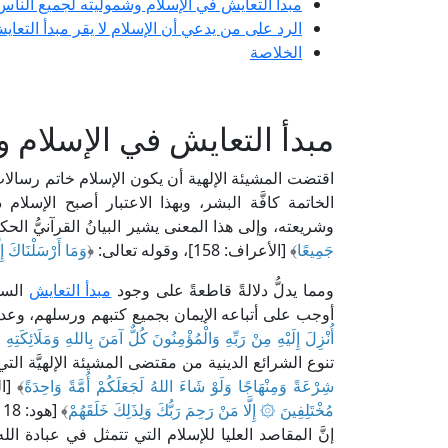
مبدأ التعايش في الإسلام وشموليته لجميع الناس
الرد على من يدعي أن الإسلام لا يقر مبدأ التعاي
الخلاصة
مبدأ التعايش في الإسلام 
اقتضت المشيئة الإلهية أن يكون الإسلام خاتم رسالات
الخاتمة كافَّة البشر، وبهذا الاعتبار أصبح الإسلام دي
وشريعته، وإلى هذا المعنى يشير البيانُ القرآنيُّ الح
جَمِيعًا
﴾ [الأعراف: 158]، وقوله تعالى: ﴿
وَمَا أَرْسَلْنَاكَ إِل
ومما يدلُّ دلالةً قاطعةً على وجود
مبدأ التعايش
السلم
أوجب على أتباعه الإيمان بجميع كتبهم ورسلهم، وعدم 
أُنْزِلَ إِلَيْهِ مِنْ رَبِّهِ وَالْمُؤْمِنُونَ كُلٌّ آمَنَ بِاللهِ وَمَلَائِكَتِهِ 
تنوع الشرائع الدينية من مقتضى المشيئة الإلهيَّة التي 
شِرْعَةً وَمِنْهَاجًا وَلَوْ شَاءَ اللهُ لَجَعَلَكُمْ أُمَّةً وَاحِدَةً
﴾ [الم
مُخْتَلِفِينَ ۞ إِلَّا مَنْ رَحِمَ رَبُّكَ وَلِذَلِكَ خَلَقَهُمْ
﴾ [هود: 118-119].
إنَّ المقاصد العليا للإسلام التي تتمثل في عبادة 