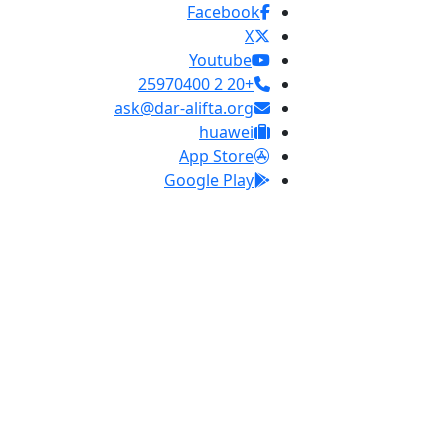
Facebook
X
Youtube
+20 2 25970400
ask@dar-alifta.org
huawei
App Store
Google Play