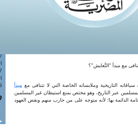
ا
 :42
ا
 :18
ا
 : 1
ا
7
ا
فى مع مبدأ "التَّعايش"؟
: 43
ا
اقاته التاريخية وملابساته الخاصة التي لا تتنافى مع
مبدأ
 :8
لمسلمين عبر التاريخ، وهو مختص بمنع استيطان غير المسلمين
امة الدائمة بها؛ لأنه متوجه على من حارب منهم ونقض العهود