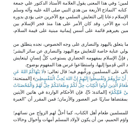
لمين؛ وفي هذا المعنى يقول العلامة الأستاذ الدكتور علي جمعة
تابه "النماذج الأربعة من هدي النبي صلى الله عليه وآله وسلم
. دار الفاروق): [إن الإسلام دعانا إلى التعايش السلمي مع الآخرين حتى يؤدي بدوره
اقات مع الآخر، وقد كان الأمر على هذا منذ فجر الإسلام بين
ن بغيرهم قائمة على أُسس إيمانية مبنية على قيمة السلام،
يما يتعلق باليهود والنصارى على وجه الخصوص، نجده ينطلق من
 يولي عناية خاصة للتعايش مع اليهود والنصارى عن سائر البشر؛
فإنَّ الإسلام بمفهومه الحضاري يستوعب كلَّ إنسانٍ ليتعايش
التي قَدِموا إليها، واستطاعوا غرس هذا المفهوم بوضوح.
عالى على المسلمين ورغَّبهم فيه؛ قال تعالى: ﴿
لَا يَنْهَاكُمُ اللهُ عَنِ
 أَنْ تَبَرُّوهُمْ وَتُقْسِطُوا إِلَيْهِمْ إِنَّ اللهَ يُحِبُّ الْمُقْسِطِينَ
﴾ [الممتحنة:
وَطَعَامُ الَّذِينَ أُوتُوا الْكِتَابَ حِلٌّ لَكُمْ وَطَعَامُكُمْ حِلٌّ لَهُمْ وَالْمُحْصَنَاتُ
نْ قَبْلِكُمْ
﴾ [المائدة: 5]، فإن الأحكام الواردة في هاتين الآيتين
بمقتضاها ساريًا عبر العصور والأزمان؛ فمن المقرر أن "العبرة
للمسلمين طعام أهل الكتاب، كما أحلَّ لهم الزواج من نسائهم؛
ؤم الحميم، من أن يكون لأولاد المسلم أمهات وأخوال وخالات