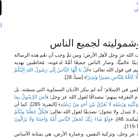
ش
ا
وشموليته لجميع الناس
 الله عز وجل لأهل الأرض؛ ومن ثمَّ وجب أن تعُم هذه الرسالة
نًا عالميًّا، وصار الناس جميعًا أمَّةً لدعوته، مُخاطبين بهديه
كيم في قول الله تعالى: ﴿
قُلْ يَا أَيُّهَا النَّاسُ إِنِّي رَسُولُ اللهِ إِلَيْكُمْ
َّا كَافَّةً لِلنَّاسِ بَشِيرًا وَنَذِيرًا
﴾ [سبأ: 28].
ي في الإسلام؛ أنه لم ينكر الأديان السماوية التي سبقته، بل
التفرقة بينهم؛ مصداقًا لقول الله عز وجل: ﴿
آمَنَ الرَّسُولُ بِمَا
وَكُتُبِهِ وَرُسُلِهِ لَا نُفَرِّقُ بَيْنَ أَحَدٍ مِنْ رُسُلِهِ
﴾ [البقرة: 285]، كما أن
لا تتبدل ولا تتحول؛ تصديقًا لقول الله تعالى: ﴿
لِكُلٍّ جَعَلْنَا مِنْكُمْ
ائدة: 48]، ﴿
وَلَوْ شَاءَ رَبُّكَ لَجَعَلَ النَّاسَ أُمَّةً وَاحِدَةً وَلَا يَزَالُونَ
الله عز وجل، وتزكية النفس، وعمارة الأرض، هي بمثابة الأساس