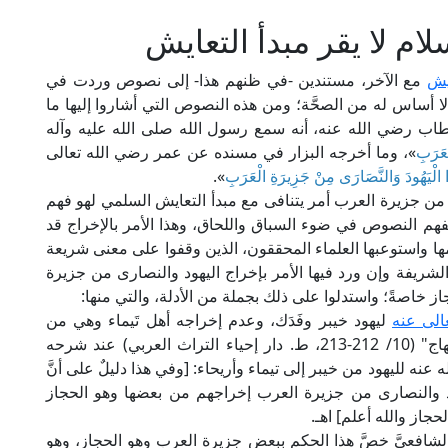
ام لا يقر مبدأ التعايش
ايش
مع الآخر، مستندين -في ظنهم هذا- إلى نصوص وردت في
ا أساس له من الصحَّة؛ ومن هذه النصوص التي أشاروا إليها ما
ب رضي الله عنه، أنه سمع رسول الله صلى الله عليه وآله
ْعَرَبِ
»، وما أخرجه البزار في مسنده عن عمر رضي الله تعالى
 الْيَهُودَ وَالنَّصَارَى مِنْ جَزِيرَةِ الْعَرَبِ
».
ن جزيرة العرب أمر يتنافى مع مبدأ التعايش السلمي لهو فهم
فهم النصوص في ضوء السباق واللحاق، وهذا الأمر بالإخراج قد
استوعبها العلماء المحققون، الذين وقفوا على معنى شريعة
لشريفة وإن ورد فيها الأمر بإخراج اليهود والنصارى من جزيرة
حجاز خاصةً؛ واستدلوا على ذلك بجملة من الأدلة، والتي منها:
الى عنه
ليهود خيبر وفَدَك، وعدم إخراجه أهل تَيماء وهي من
جزيرة العرب؛ قال العلامة الإمام النووي في "المنهاج" (10/ 212-213، ط. دار إحياء التراث العربي) عند شرحه
نه لليهود من خيبر إلى تيماء وأريحاء: [وفي هذا دليلٌ على أنَّ
ود والنصارى من جزيرة العرب إخراجهم من بعضها وهو الحجاز
جاز والله أعلم] اهـ.
المرجع السابق (11/ 93-94): [ولكن الشافعيَّ خصَّ هذا الحكم ببعض جزيرة العرب وهو الحجاز، وهو