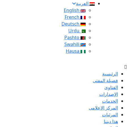
العربية
English
French
Deutsch
Urdu
Pashto
Swahili
Hausa
الرئيسية
فضيلة المفتى
الفتاوى
الإصدارات
الخدمات
المركز الإعلامى
المرئيات
هذا ديننا